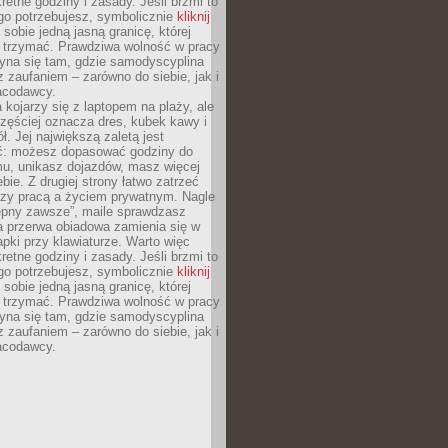
retne godziny i zasady. Jeśli brzmi to
go potrzebujesz, symbolicznie
kliknij
 sobie jedną jasną granicę, której
ę trzymać. Prawdziwa wolność w pracy
zyna się tam, gdzie samodyscyplina
z zaufaniem – zarówno do siebie, jak i
racodawcy.
 kojarzy się z laptopem na plaży, ale
zęściej oznacza dres, kubek kawy i
ł. Jej największą zaletą jest
ć: możesz dopasować godziny do
mu, unikasz dojazdów, masz więcej
bie. Z drugiej strony łatwo zatrzeć
dzy pracą a życiem prywatnym. Nagle
tępny zawsze”, maile sprawdzasz
a przerwa obiadowa zamienia się w
pki przy klawiaturze. Warto więc
retne godziny i zasady. Jeśli brzmi to
go potrzebujesz, symbolicznie
kliknij
 sobie jedną jasną granicę, której
ę trzymać. Prawdziwa wolność w pracy
zyna się tam, gdzie samodyscyplina
z zaufaniem – zarówno do siebie, jak i
racodawcy.