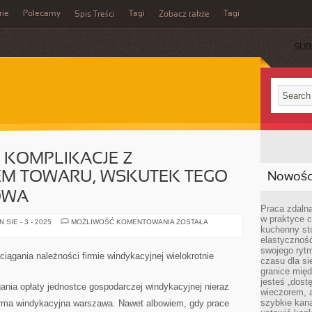
rie
Polecamy
Tagi
Tagi
Spis Treści
Zobacz także
SUB
 KOMPLIKACJE Z
M TOWARU, WSKUTEK TEGO
Nowości
OWA
Praca zdalna
w praktyce c
SPORO
SIE - 3 - 2025
MOŻLIWOŚĆ KOMENTOWANIA
ZOSTAŁA
kuchenny stó
OSÓB
MA
elastycznoś
KOMPLIKACJE
swojego ryt
Z
ciągania należności firmie windykacyjnej wielokrotnie
WYPROMOWANIEM
czasu dla sie
TOWARU,
granice mię
WSKUTEK
jesteś „dos
TEGO
gania opłaty jednostce gospodarczej windykacyjnej nieraz
WIEDZA
wieczorem, 
KSIĄŻKOWA
szybkie kana
irma windykacyjna warszawa. Nawet albowiem, gdy prace