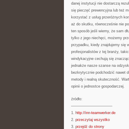
danej instytucji nie dostarczą rez
się pieczęć prewencyjna lub też m
korzystać z usług przeróżnych ko
aż do skutku, równocześnie nie po
ten sposób jeśli wiemy, że sam dł
tylko z jego niechęci, możemy prz
przypadku, kiedy znajdujemy się w
profesjonalistów z tej branży, tak
windykacyjne cechują się znacząc
jednakże nasze szanse na odzyska
bezkrytycznie podchodzić nawet do
metody i realną skuteczność. War
opinii o jednostce gospodarczej.
źródło:
———————————
1.
http://inn-teamwerker.de
2.
przeczytaj wszystko
3.
przejdź do strony