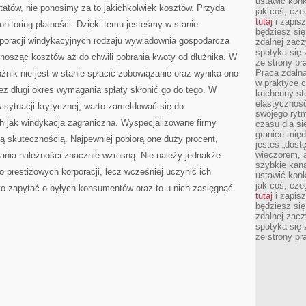
ustawić konk
ultatów, nie ponosimy za to jakichkolwiek kosztów. Przyda
jak coś, cze
tutaj
i zapisz
onitoring płatności. Dzięki temu jesteśmy w stanie
będziesz si
rporacji windykacyjnych rodzaju wywiadownia gospodarcza
zdalnej zac
spotyka się 
nosząc kosztów aż do chwili pobrania kwoty od dłużnika. W
ze strony p
Praca zdalna
użnik nie jest w stanie spłacić zobowiązanie oraz wynika ono
w praktyce c
ez długi okres wymagania spłaty skłonić go do tego. W
kuchenny stó
elastycznoś
 sytuacji krytycznej, warto zameldować się do
swojego ryt
ich jak windykacja zagraniczna. Wyspecjalizowane firmy
czasu dla sie
granice mię
ą skutecznością. Najpewniej pobiorą one duży procent,
jesteś „dos
wieczorem, 
nia należności znacznie wzrosną. Nie należy jednakże
szybkie kana
 prestiżowych korporacji, lecz wcześniej uczynić ich
ustawić konk
jak coś, cze
to zapytać o byłych konsumentów oraz to u nich zasięgnąć
tutaj
i zapisz
będziesz si
zdalnej zac
spotyka się 
ze strony p