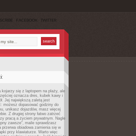
SCRIBE
FACEBOOK
TWITTER
:
 kojarzy się z laptopem na plaży, ale
zęściej oznacza dres, kubek kawy i
ł. Jej największą zaletą jest
ć: możesz dopasować godziny do
mu, unikasz dojazdów, masz więcej
bie. Z drugiej strony łatwo zatrzeć
dzy pracą a życiem prywatnym. Nagle
tępny zawsze”, maile sprawdzasz
a przerwa obiadowa zamienia się w
pki przy klawiaturze. Warto więc