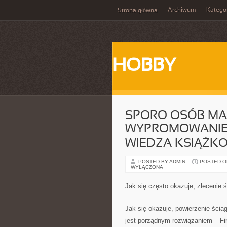
Archiwum
Katego
Strona główna
HOBBY
SPORO OSÓB MA
WYPROMOWANIE
WIEDZA KSIĄŻK
POSTED BY ADMIN
POSTED ON 
WYŁĄCZONA
Jak się często okazuje, zlecenie ś
Jak się okazuje, powierzenie ścią
jest porządnym rozwiązaniem – F