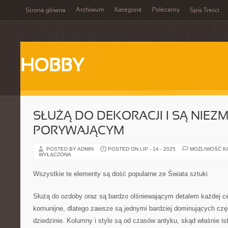
Archiwum
Kategorie
Polecamy
Strona główna
Spis Treści
HOBBY
SŁUŻĄ DO DEKORACJI I SĄ NIEZM
PORYWAJĄCYM
POSTED BY ADMIN
POSTED ON LIP - 14 - 2025
MOŻLIWOŚĆ 
WYŁĄCZONA
Wszystkie te elementy są dość popularne ze Świata sztuki
Służą do ozdoby oraz są bardzo olśniewającym detalem każdej cer
komunijne, dlatego zawsze są jednymi bardziej dominujących czę
dziedzinie. Kolumny i style są od czasów antyku, skąd właśnie is