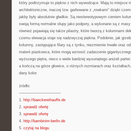
który podtrzymuje to piękno z nich wywodzące. Mają tu miejsce r
architektoniczne, inaczej tzw. garbowane z „rowkami” dzięki czem
jakby były absolutnie gładkie. Są niestereotypowym cieniem kolu
swoją formą normalne słupy jako podpory, a wykonane są z masy
również pojawiają się także pilastry, które tworzą z kolumnami de
czemu elewacja staje się nadzwyczaj piękna. Podobnie, jak grze
kolumny, zastępujące filary są z tynku, niezmiernie trwałe oraz o
materii piaskowca, które mogą wznosić zadaszenie gigantycznego
wyższego piętra, nieco o wiele bardziej wysuniętego aniżeli parter
a kończą na górze głowice, o różnych rozmiarach oraz kształtac
dany kolor.
źródło:
———————————
1.
http://baeckereihauffe.de
2.
sprawdź ofertę
3.
sprawdź ofertę
4.
http://bambinim-berlin.de
5.
czytaj na blogu