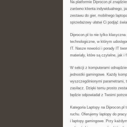
Na platformie Diprocon.pl znajdz
zarówno klienta indywidualnego, ja
zestawu do gier, mobilnego laptop
sprzedażowy ułatwi Ci podjąć świ
Diprocon.pl to nie tylko klasycz
technologiczne, w którym udostę
IT. Nasze nowości i porady IT two
materiały, które są czytelne, jak i
W sekcji z komputerami odnajdzie
jednostki gamingowe. Każdy kompu
wyszczególnionymi parametrami, 
zasilacz. Dzięki temu prosto zest
będzie odpowiadał z Twoimi potrz
Kategoria Laptopy na Diprocon.pl 
ruchu. Oferujemy laptopy do pracy
i laptopy gamingowe. Przy każdym