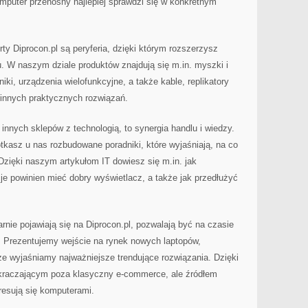
mputer przenośny najlepiej sprawdzi się w konkretnym
y Diprocon.pl są peryferia, dzięki którym rozszerzysz
. W naszym dziale produktów znajdują się m.in. myszki i
niki, urządzenia wielofunkcyjne, a także kable, replikatory
 innych praktycznych rozwiązań.
 innych sklepów z technologią, to synergia handlu i wiedzy.
kasz u nas rozbudowane poradniki, które wyjaśniają, na co
Dzięki naszym artykułom IT dowiesz się m.in. jak
je powinien mieć dobry wyświetlacz, a także jak przedłużyć
arnie pojawiają się na Diprocon.pl, pozwalają być na czasie
 Prezentujemy wejście na rynek nowych laptopów,
 wyjaśniamy najważniejsze trendujące rozwiązania. Dzięki
ykraczającym poza klasyczny e-commerce, ale źródłem
eresują się komputerami.