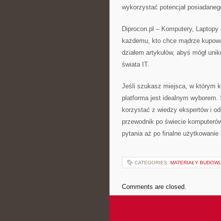
wykorzystać potencjał posiadaneg
Diprocon.pl – Komputery, Laptopy i
każdemu, kto chce mądrze kupowa
działem artykułów, abyś mógł unik
świata IT.
Jeśli szukasz miejsca, w którym k
platforma jest idealnym wyborem. 
korzystać z wiedzy ekspertów i od
przewodnik po świecie komputerów
pytania aż po finalne użytkowanie 
CATEGORIES:
MATERIAŁY BUDOW
Comments are closed.