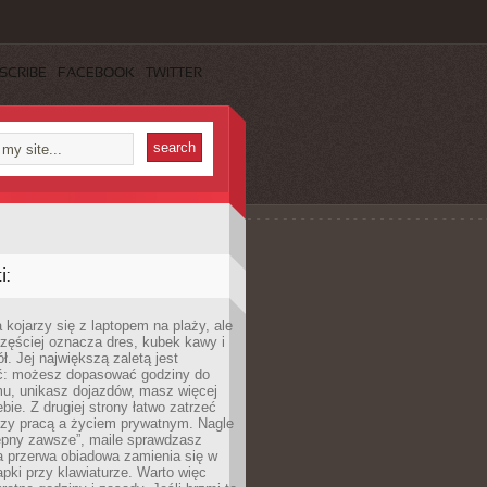
SCRIBE
FACEBOOK
TWITTER
:
 kojarzy się z laptopem na plaży, ale
zęściej oznacza dres, kubek kawy i
ł. Jej największą zaletą jest
ć: możesz dopasować godziny do
mu, unikasz dojazdów, masz więcej
bie. Z drugiej strony łatwo zatrzeć
dzy pracą a życiem prywatnym. Nagle
tępny zawsze”, maile sprawdzasz
a przerwa obiadowa zamienia się w
pki przy klawiaturze. Warto więc