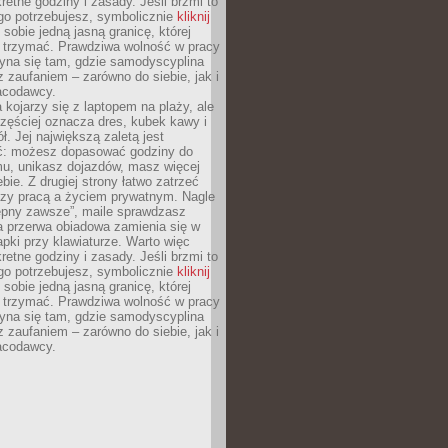
retne godziny i zasady. Jeśli brzmi to
go potrzebujesz, symbolicznie
kliknij
 sobie jedną jasną granicę, której
ę trzymać. Prawdziwa wolność w pracy
zyna się tam, gdzie samodyscyplina
z zaufaniem – zarówno do siebie, jak i
racodawcy.
 kojarzy się z laptopem na plaży, ale
zęściej oznacza dres, kubek kawy i
ł. Jej największą zaletą jest
ć: możesz dopasować godziny do
mu, unikasz dojazdów, masz więcej
bie. Z drugiej strony łatwo zatrzeć
dzy pracą a życiem prywatnym. Nagle
tępny zawsze”, maile sprawdzasz
a przerwa obiadowa zamienia się w
pki przy klawiaturze. Warto więc
retne godziny i zasady. Jeśli brzmi to
go potrzebujesz, symbolicznie
kliknij
 sobie jedną jasną granicę, której
ę trzymać. Prawdziwa wolność w pracy
zyna się tam, gdzie samodyscyplina
z zaufaniem – zarówno do siebie, jak i
racodawcy.