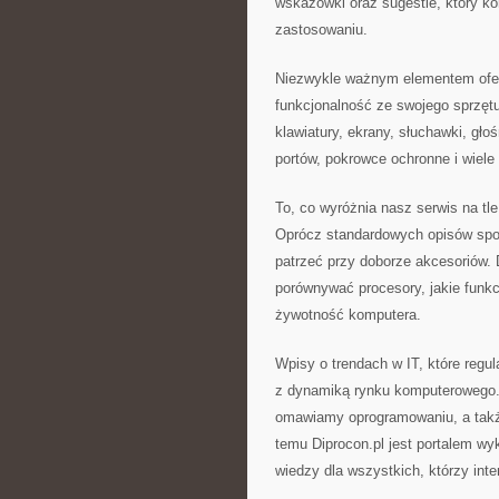
wskazówki oraz sugestie, który ko
zastosowaniu.
Niezwykle ważnym elementem ofert
funkcjonalność ze swojego sprzętu
klawiatury, ekrany, słuchawki, głoś
portów, pokrowce ochronne i wiele
To, co wyróżnia nasz serwis na tle
Oprócz standardowych opisów spot
patrzeć przy doborze akcesoriów. 
porównywać procesory, jakie funkc
żywotność komputera.
Wpisy o trendach w IT, które regul
z dynamiką rynku komputerowego.
omawiamy oprogramowaniu, a także
temu Diprocon.pl jest portalem w
wiedzy dla wszystkich, którzy int