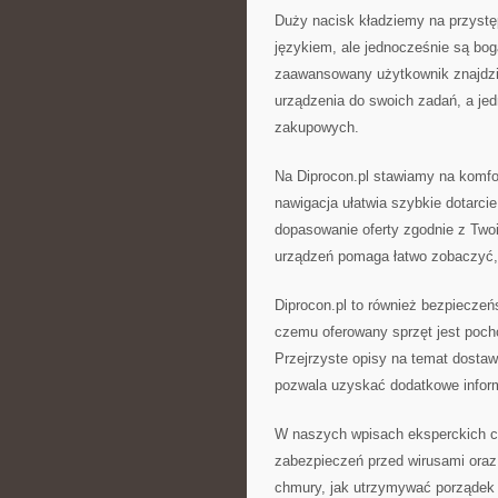
Duży nacisk kładziemy na przystę
językiem, ale jednocześnie są bog
zaawansowany użytkownik znajdzie
urządzenia do swoich zadań, a je
zakupowych.
Na Diprocon.pl stawiamy na komfort
nawigacja ułatwia szybkie dotarci
dopasowanie oferty zgodnie z Two
urządzeń pomaga łatwo zobaczyć, 
Diprocon.pl to również bezpiecze
czemu oferowany sprzęt jest pocho
Przejrzyste opisy na temat dostaw
pozwala uzyskać dodatkowe infor
W naszych wpisach eksperckich c
zabezpieczeń przed wirusami ora
chmury, jak utrzymywać porządek 