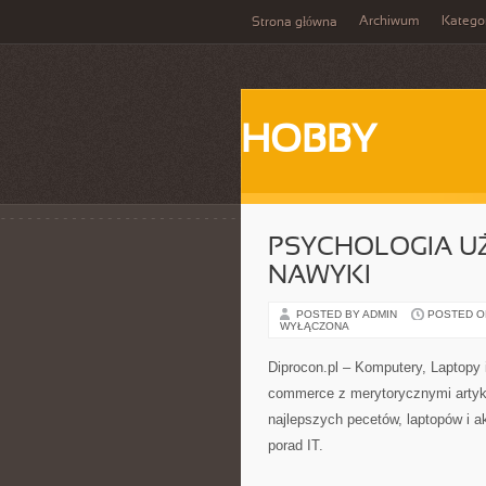
Archiwum
Katego
Strona główna
HOBBY
PSYCHOLOGIA U
NAWYKI
POSTED BY ADMIN
POSTED ON 
WYŁĄCZONA
Diprocon.pl – Komputery, Laptopy 
commerce z merytorycznymi artyku
najlepszych pecetów, laptopów i 
porad IT.