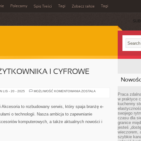
rie
Polecamy
Tagi
Tagi
Spis Treści
Zobacz także
SUB
ŻYTKOWNIKA I CYFROWE
Nowości
PSYCHOLOGIA
LIS - 20 - 2025
MOŻLIWOŚĆ KOMENTOWANIA
ZOSTAŁA
Praca zdalna
UŻYTKOWNIKA
I
w praktyce c
CYFROWE
kuchenny stó
NAWYKI
i Akcesoria to rozbudowany serwis, który spaja branżę e-
elastycznoś
swojego ryt
łami o technologii. Nasza ambicja to zapewnianie
czasu dla sie
akcesoriów komputerowych, a także aktualnych nowości i
granice mię
jesteś „dos
wieczorem, 
szybkie kana