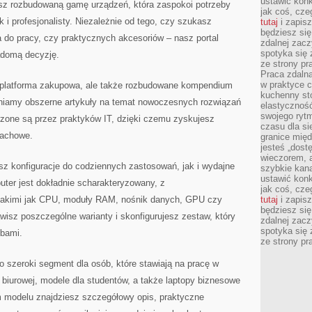
ustawić konk
iesz rozbudowaną gamę urządzeń, która zaspokoi potrzeby
jak coś, cze
k i profesjonalisty. Niezależnie od tego, czy szukasz
tutaj
i zapisz
będziesz si
a do pracy, czy praktycznych akcesoriów – nasz portal
zdalnej zac
spotyka się 
adomą decyzję.
ze strony p
Praca zdalna
w praktyce c
na platforma zakupowa, ale także rozbudowane kompendium
kuchenny stó
pniamy obszerne artykuły na temat nowoczesnych rozwiązań
elastycznoś
swojego ryt
rzone są przez praktyków IT, dzięki czemu zyskujesz
czasu dla sie
 fachowe.
granice mię
jesteś „dos
wieczorem, 
sz konfiguracje do codziennych zastosowań, jak i wydajne
szybkie kana
ustawić konk
ter jest dokładnie scharakteryzowany, z
jak coś, cze
takimi jak CPU, moduły RAM, nośnik danych, GPU czy
tutaj
i zapisz
będziesz si
awisz poszczególne warianty i skonfigurujesz zestaw, który
zdalnej zac
spotyka się 
ebami.
ze strony p
to szeroki segment dla osób, które stawiają na pracę w
 biurowej, modele dla studentów, a także laptopy biznesowe
 modelu znajdziesz szczegółowy opis, praktyczne