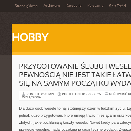
Archiwum
Kategorie
Polecamy
Strona główna
Spis Treści
HOBBY
PRZYGOTOWANIE ŚLUBU I WESEL
PEWNOŚCIĄ NIE JEST TAKIE ŁAT
SIĘ NA SAMYM POCZĄTKU WYDA
POSTED BY ADMIN
POSTED ON LIP - 29 - 2025
MOŻLIWOŚĆ 
WYŁĄCZONA
Dla dużo osób wesele to najistotniejszy dzień w ludzkim życiu. Ł
jednak dużo przygotowań, które umieją trwać miesiącami oraz kos
złotych, jakie pochłaniają koszty wesela. Nawet kiedy para zdec
przyjęcie weselne, nadal oczekują ją gigantyczne wydatki. Zwią