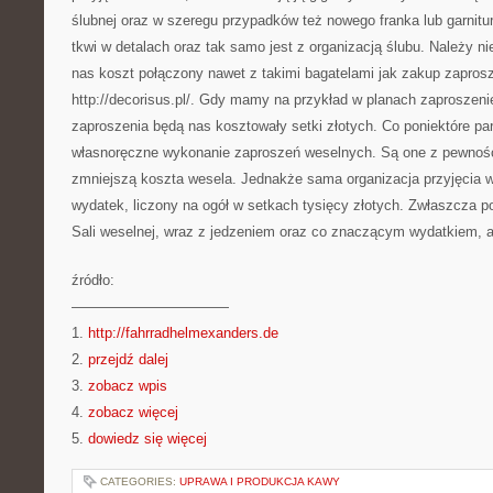
ślubnej oraz w szeregu przypadków też nowego franka lub garnitu
tkwi w detalach oraz tak samo jest z organizacją ślubu. Należy n
nas koszt połączony nawet z takimi bagatelami jak zakup zapros
http://decorisus.pl/. Gdy mamy na przykład w planach zaproszeni
zaproszenia będą nas kosztowały setki złotych. Co poniektóre pa
własnoręczne wykonanie zaproszeń weselnych. Są one z pewnośc
zmniejszą koszta wesela. Jednakże sama organizacja przyjęcia 
wydatek, liczony na ogół w setkach tysięcy złotych. Zwłaszcza p
Sali weselnej, wraz z jedzeniem oraz co znaczącym wydatkiem, 
źródło:
———————————
1.
http://fahrradhelmexanders.de
2.
przejdź dalej
3.
zobacz wpis
4.
zobacz więcej
5.
dowiedz się więcej
CATEGORIES:
UPRAWA I PRODUKCJA KAWY