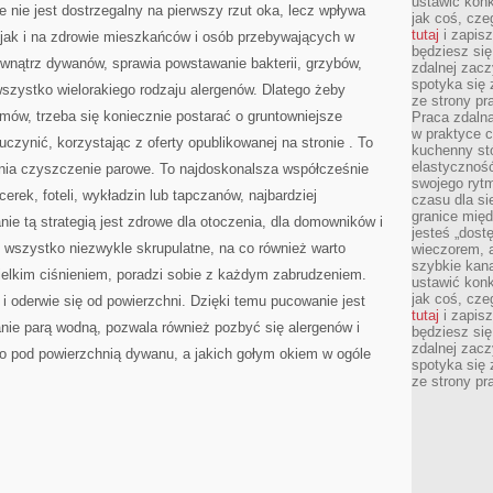
ustawić konk
 nie jest dostrzegalny na pierwszy rzut oka, lecz wpływa
jak coś, cze
tutaj
i zapisz
u, jak i na zdrowie mieszkańców i osób przebywających w
będziesz si
wnątrz dywanów, sprawia powstawanie bakterii, grzybów,
zdalnej zac
spotyka się 
szystko wielorakiego rodzaju alergenów. Dlatego żeby
ze strony p
mów, trzeba się koniecznie postarać o gruntowniejsze
Praca zdalna
w praktyce c
czynić, korzystając z oferty opublikowanej na stronie
. To
kuchenny stó
elastycznoś
łania czyszczenie parowe. To najdoskonalsza współcześnie
swojego ryt
erek, foteli, wykładzin lub tapczanów, najbardziej
czasu dla sie
granice mię
ie tą strategią jest zdrowe dla otoczenia, dla domowników i
jesteś „dos
 wszystko niezwykle skrupulatne, na co również warto
wieczorem, 
szybkie kana
elkim ciśnieniem, poradzi sobie z każdym zabrudzeniem.
ustawić konk
jak coś, cze
i oderwie się od powierzchni. Dzięki temu pucowanie jest
tutaj
i zapisz
nie parą wodną, pozwala również pozbyć się alergenów i
będziesz si
zdalnej zac
oko pod powierzchnią dywanu, a jakich gołym okiem w ogóle
spotyka się 
ze strony p