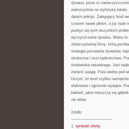
dywanu, przez to zanieczyszczenie
niekorzystnie na stylistykę lokal
danym pokoju. Zalegający brud we
czasem nawet pleśni, a już nade w
pozbyć się tych wszystkich proble
wyczyszczenie dywanu. Wolno to u
oferta wybornej firmy, którą poch
strategia pucowania dywanów, tapic
skuteczna i oszczędnościowa. Pran
środowiska naturalnego. Jest nade
zwrócić uwagę. Para wodna pod wi
Uczyni, że brud szybko namięknie 
efektowne i ogromnie wydajne. Pra
bakterii, jakie mieszczą się głęb
nie widać.
źródło:
———————————
1.
sprawdź ofertę