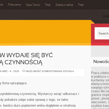
rie
Polecamy
Tagi
Tagi
Spis Treści
Zobacz także
SUB
W WYDAJE SIĘ BYĆ
Nowości
Ą CZYNNOŚCIĄ
PRANIE
 WRZ - 9 - 2025
MOŻLIWOŚĆ KOMENTOWANIA
ZOSTAŁA
Praca zdalna
DYWANÓW
w praktyce c
WYDAJE
SIĘ
kuchenny stó
BYĆ
ę firma sprzątająca
elastycznoś
BEZPROBLEMOWĄ
CZYNNOŚCIĄ
swojego ryt
czasu dla sie
ezproblemową czynnością. Wystarczy wziąć odkurzacz i
granice mię
jesteś „dos
y jednakże zdaje sobie sprawę z tego, że takie
wieczorem, 
e. bardzo dużo poplamień wnika dogłębnie w strukturę
szybkie kana