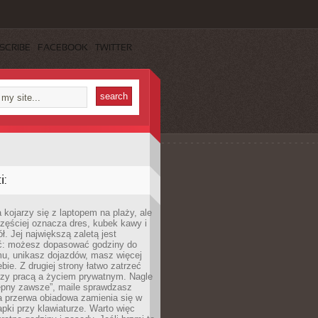
SCRIBE
FACEBOOK
TWITTER
:
 kojarzy się z laptopem na plaży, ale
zęściej oznacza dres, kubek kawy i
ł. Jej największą zaletą jest
ć: możesz dopasować godziny do
mu, unikasz dojazdów, masz więcej
bie. Z drugiej strony łatwo zatrzeć
dzy pracą a życiem prywatnym. Nagle
tępny zawsze”, maile sprawdzasz
a przerwa obiadowa zamienia się w
pki przy klawiaturze. Warto więc