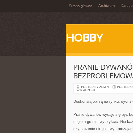
Archiwum
Katego
Strona główna
HOBBY
PRANIE DYWANÓ
BEZPROBLEMOW
POSTED BY ADMIN
POSTED ON
WYŁĄCZONA
Doskonałą opinią na rynku, syci si
Pranie dywanów wydaje się być b
migiem go nim wyczyścić. Nie każd
czyszczenie nie jest wystarczając