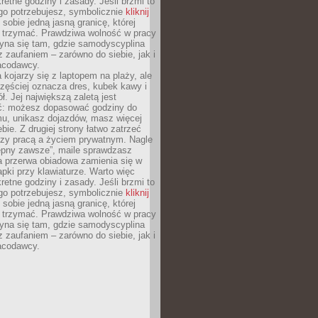
retne godziny i zasady. Jeśli brzmi to
go potrzebujesz, symbolicznie
kliknij
 sobie jedną jasną granicę, której
ę trzymać. Prawdziwa wolność w pracy
zyna się tam, gdzie samodyscyplina
z zaufaniem – zarówno do siebie, jak i
racodawcy.
 kojarzy się z laptopem na plaży, ale
zęściej oznacza dres, kubek kawy i
ł. Jej największą zaletą jest
ć: możesz dopasować godziny do
mu, unikasz dojazdów, masz więcej
bie. Z drugiej strony łatwo zatrzeć
dzy pracą a życiem prywatnym. Nagle
tępny zawsze”, maile sprawdzasz
a przerwa obiadowa zamienia się w
pki przy klawiaturze. Warto więc
retne godziny i zasady. Jeśli brzmi to
go potrzebujesz, symbolicznie
kliknij
 sobie jedną jasną granicę, której
ę trzymać. Prawdziwa wolność w pracy
zyna się tam, gdzie samodyscyplina
z zaufaniem – zarówno do siebie, jak i
racodawcy.