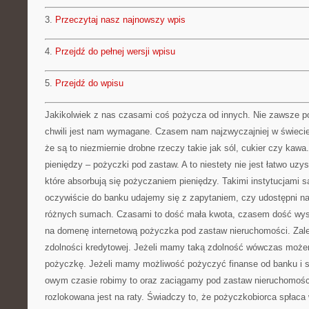
3.
Przeczytaj nasz najnowszy wpis
4.
Przejdź do pełnej wersji wpisu
5.
Przejdź do wpisu
Jakikolwiek z nas czasami coś pożycza od innych. Nie zawsze p
chwili jest nam wymagane. Czasem nam najzwyczajniej w świeci
że są to niezmiernie drobne rzeczy takie jak sól, cukier czy kaw
pieniędzy – pożyczki pod zastaw. A to niestety nie jest łatwo uzy
które absorbują się pożyczaniem pieniędzy. Takimi instytucjami s
oczywiście do banku udajemy się z zapytaniem, czy udostępni n
różnych sumach. Czasami to dość mała kwota, czasem dość wys
na domenę internetową pożyczka pod zastaw nieruchomości. Zale
zdolności kredytowej. Jeżeli mamy taką zdolność wówczas może
pożyczkę. Jeżeli mamy możliwość pożyczyć finanse od banku i 
owym czasie robimy to oraz zaciągamy pod zastaw nieruchomośc
rozlokowana jest na raty. Świadczy to, że pożyczkobiorca spłaca 