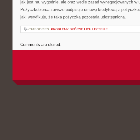
jak jest mu wygodnie, ale oraz wedle zasad wynegocjowanych w 
Pożyczkobiorca zawsze podpisuje umowę kredytową z pożyczkod
jaki weryfikuje, że taka pożyczka pozostała udostępniona.
CATEGORIES:
PROBLEMY SKÓRNE I ICH LECZENIE
Comments are closed.