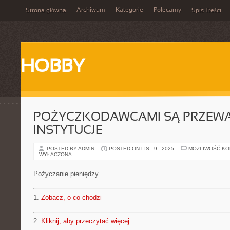
Archiwum
Kategorie
Polecamy
Strona główna
Spis Treści
HOBBY
POŻYCZKODAWCAMI SĄ PRZEWA
INSTYTUCJE
POSTED BY ADMIN
POSTED ON LIS - 9 - 2025
MOŻLIWOŚĆ K
WYŁĄCZONA
Pożyczanie pieniędzy
1.
Zobacz, o co chodzi
2.
Kliknij, aby przeczytać więcej