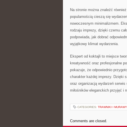
Na stronie można znaleźć również
popularnością cieszą się wydarzen
nowoczesnym minimalizmem. Eksk
rodzaju imprezy, dzięki czemu cało
podpowiada, jak dobrać odpowiedn
wyjątkowy klimat wydarzenia.
Ekspert od koktajli to miejsce tw
kreatywność oraz profesjonalne pod
pokazuje, że odpowiednio przygo
charakter każdej imprezy. Dzięki 
oraz organizacją wydarzeń serwis 
miłośników eleganckich przyjęć i
CATEGORIES:
TRAWNIKI I MURAW
Comments are closed.