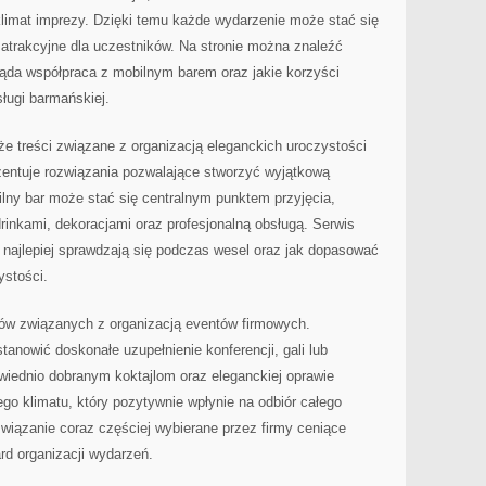
limat imprezy. Dzięki temu każde wydarzenie może stać się
 atrakcyjne dla uczestników. Na stronie można znaleźć
ląda współpraca z mobilnym barem oraz jakie korzyści
sługi barmańskiej.
 treści związane z organizacją eleganckich uroczystości
zentuje rozwiązania pozwalające stworzyć wyjątkową
ilny bar może stać się centralnym punktem przyjęcia,
inkami, dekoracjami oraz profesjonalną obsługą. Serwis
e najlepiej sprawdzają się podczas wesel oraz jak dopasować
ystości.
tów związanych z organizacją eventów firmowych.
tanowić doskonałe uzupełnienie konferencji, gali lub
owiednio dobranym koktajlom oraz eleganckiej oprawie
ego klimatu, który pozytywnie wpłynie na odbiór całego
wiązanie coraz częściej wybierane przez firmy ceniące
d organizacji wydarzeń.