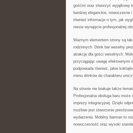
gośćmi oraz stworzyć wyjątkowy k
bardziej eleganckie, nowoczesne i
również informacje o tym, jak wyg
niesie wynajęcie profesjonalnej ob
Ważnym elementem strony są także
rodzinnych. Drink bar weselny pre
atrakcję dla gości weselnych. Mob
przyciągając uwagę efektownymi dr
podpowiada również, jakie koktajl
menu drinków do charakteru urocz
Na stronie nie brakuje także tema
Profesjonalna obsługa baru może s
imprezy integracyjnej. Dzięki odp
możliwe jest stworzenie prestiżow
wydarzenia. Mobilny barman to roz
nowoczesność oraz wysoki standar