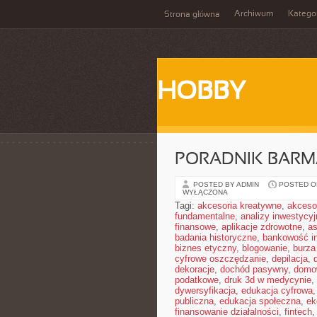
Archiwum
Katego
Strona główna
HOBBY
PORADNIK BAR
POSTED BY ADMIN
POSTED ON
WYŁĄCZONA
Tagi:
akcesoria kreatywne
,
akceso
fundamentalne
,
analizy inwestycyj
finansowe
,
aplikacje zdrowotne
,
a
badania historyczne
,
bankowość i
biznes etyczny
,
blogowanie
,
burz
cyfrowe oszczędzanie
,
depilacja
,
dekoracje
,
dochód pasywny
,
domo
podatkowe
,
druk 3d w medycynie
,
dywersyfikacja
,
edukacja cyfrowa
publiczna
,
edukacja społeczna
,
ek
finansowanie działalności
,
fintech