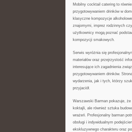
Mobilny cocktail catering to równ
przygotowywaniem drinków w dom
klasyczne kompozycje alkoholowe,
znajomymi, imprez rodzinnych cz
użytkownicy mogą poznać podstawy
kompozycji smakowych.
Serwis wyróżnia się profesjonaln
materiałów oraz przejrzystość in
interesujące ich zagadnienia zwią
przygotowywaniem drinków. Strona
wydarzenia, jak i tych, którzy szuk
przyjaciół.
Warszawski Barman pokazuje, że 
koktajli, ale również sztuka budo
wrażeń. Profesjonalny barman potr
obsługi i indywidualnym podejści
ekskluzywnego charakteru oraz po