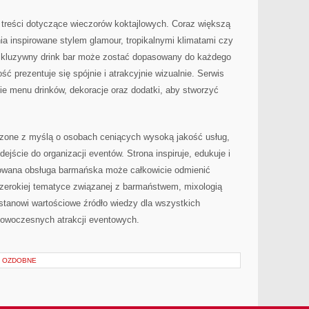
 treści dotyczące wieczorów koktajlowych. Coraz większą
ia inspirowane stylem glamour, tropikalnymi klimatami czy
luzywny drink bar może zostać dopasowany do każdego
ść prezentuje się spójnie i atrakcyjnie wizualnie. Serwis
ie menu drinków, dekoracje oraz dodatki, aby stworzyć
orzone z myślą o osobach ceniących wysoką jakość usług,
ejście do organizacji eventów. Strona inspiruje, edukuje i
towana obsługa barmańska może całkowicie odmienić
szerokiej tematyce związanej z barmaństwem, mixologią
stanowi wartościowe źródło wiedzy dla wszystkich
 nowoczesnych atrakcji eventowych.
Y OZDOBNE