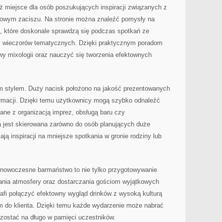
ież miejsce dla osób poszukujących inspiracji związanych z
owym zaciszu. Na stronie można znaleźć pomysły na
 które doskonale sprawdzą się podczas spotkań ze
y wieczorów tematycznych. Dzięki praktycznym poradom
 mixologii oraz nauczyć się tworzenia efektownych
ym stylem. Duży nacisk położono na jakość prezentowanych
formacji. Dzięki temu użytkownicy mogą szybko odnaleźć
zane z organizacją imprez, obsługą baru czy
 jest skierowana zarówno do osób planujących duże
ają inspiracji na mniejsze spotkania w gronie rodziny lub
nowoczesne barmaństwo to nie tylko przygotowywanie
wania atmosfery oraz dostarczania gościom wyjątkowych
afi połączyć efektowny wygląd drinków z wysoką kulturą
em do klienta. Dzięki temu każde wydarzenie może nabrać
zostać na długo w pamięci uczestników.