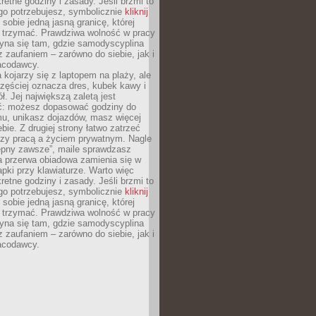
retne godziny i zasady. Jeśli brzmi to
go potrzebujesz, symbolicznie
kliknij
 sobie jedną jasną granicę, której
ę trzymać. Prawdziwa wolność w pracy
zyna się tam, gdzie samodyscyplina
z zaufaniem – zarówno do siebie, jak i
racodawcy.
 kojarzy się z laptopem na plaży, ale
zęściej oznacza dres, kubek kawy i
ł. Jej największą zaletą jest
ć: możesz dopasować godziny do
mu, unikasz dojazdów, masz więcej
bie. Z drugiej strony łatwo zatrzeć
dzy pracą a życiem prywatnym. Nagle
tępny zawsze”, maile sprawdzasz
a przerwa obiadowa zamienia się w
pki przy klawiaturze. Warto więc
retne godziny i zasady. Jeśli brzmi to
go potrzebujesz, symbolicznie
kliknij
 sobie jedną jasną granicę, której
ę trzymać. Prawdziwa wolność w pracy
zyna się tam, gdzie samodyscyplina
z zaufaniem – zarówno do siebie, jak i
racodawcy.