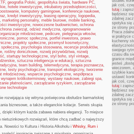
ustawić konk
ETF
,
geografia Polski
,
geopolityka świata
,
hardware PC
,
jak coś, cze
kie
,
hotele inwestycyjne
,
inkubatory przedsiębiorczości
,
tutaj
i zapisz
postowanie
,
komputery gamingowe
,
konferencje naukowe
,
będziesz si
raz
,
kredyt inwestycyjny
,
leasing operacyjny
,
logopedia
,
zdalnej zac
,
marketing personalny
,
meble biurowe
,
mobile banking
,
spotyka się 
ości inwestycyjne
,
nowoczesne budownictwo
,
ochrona
ze strony p
chrona zwierząt
,
odzież medyczna
,
oprogramowanie
Praca zdalna
organizacje młodzieżowe
,
pedicure
,
pielęgnacja włosów
,
w praktyce c
troniczne
,
pomoc społeczna
,
portfel inwestora
,
prawo
kuchenny stó
oniczne
,
projekty społeczne
,
przemysł kosmetyczny
,
elastycznoś
a społeczna
,
psychologia stosowana
,
recenzje produktów
,
swojego ryt
we
,
rośliny doniczkowe
,
rozwój przywództwa
,
rozwój
czasu dla sie
ść
,
startupy technologiczne
,
styl boho
,
styl vintage
,
granice mię
dżerskie
,
sztuczna inteligencja w edukacji
,
sztuczna
jesteś „dos
tradycyjna
,
team building
,
telemedycyna
,
terapia poznawcza
,
wieczorem, 
zne
,
testy psychologiczne
,
transport ekologiczny
,
tworzenie
szybkie kana
at młodzieżowy
,
wsparcie psychologiczne
,
współpraca
ustawić konk
,
wynajem krótkoterminowy
,
wystawy naukowe
,
zabiegi spa
,
jak coś, cze
zanie płatnościami
,
zarządzanie ryzykiem
,
zarządzanie
tutaj
i zapisz
lone technologie
będziesz si
zdalnej zac
 rozwijająca się witryna poświęcona obsłudze barmańskiej
spotyka się 
ze strony p
ania biznesowe, a także eleganckie kolacje. Serwis skupia
m, dzięki którym każda zabawa nabiera elegancji. To miejsce
 nietuzinkowych rozwiązań, które chcą zadbać o najwyższy
 Nowości to Kultura i Historia Alkoholu i
Whisky, Rum i
 znaleźć inspiracje związane z mixologią, organizacją