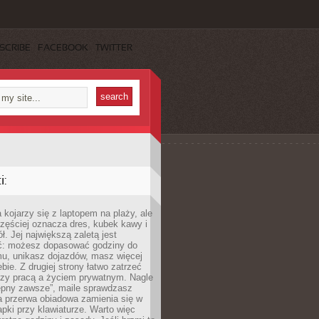
SCRIBE
FACEBOOK
TWITTER
:
 kojarzy się z laptopem na plaży, ale
zęściej oznacza dres, kubek kawy i
ł. Jej największą zaletą jest
ć: możesz dopasować godziny do
mu, unikasz dojazdów, masz więcej
bie. Z drugiej strony łatwo zatrzeć
dzy pracą a życiem prywatnym. Nagle
tępny zawsze”, maile sprawdzasz
a przerwa obiadowa zamienia się w
pki przy klawiaturze. Warto więc