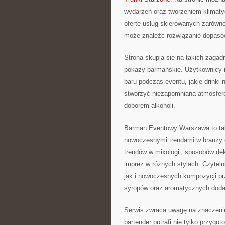
wydarzeń oraz tworzeniem klimaty
ofertę usług skierowanych zarówno
może znaleźć rozwiązanie dopasow
Strona skupia się na takich zagadn
pokazy barmańskie. Użytkownicy m
baru podczas eventu, jakie drinki 
stworzyć niezapomnianą atmosferę
doborem alkoholi.
Barman Eventowy Warszawa to tak
nowoczesnymi trendami w branży e
trendów w mixologii, sposobów deko
imprez w różnych stylach. Czytel
jak i nowoczesnych kompozycji p
syropów oraz aromatycznych doda
Serwis zwraca uwagę na znaczenie
bartender potrafi nie tylko przygo