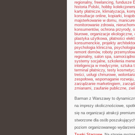
regionalny
,
freelancing
,
fundusze 
historia Polski
,
hobby kolekcjoners
karty płatnicze
,
klimatyzacja
,
kom
konsultacje online
,
kopiarki
,
krajob
majsterkowanie w domu
,
manicure
monitorowanie zdrowia
,
nieruchom
konsumentów
,
ochrona przyrody
,
o
biurowe
,
organizacje ekologiczne
,
plastyka użytkowa
,
płatności elek
konsumenckie
,
projekty architekt
psychologia kliniczna
,
psychologi
remont domów
,
roboty przemysło
regionalny
,
salon spa
,
samorządno
systemy socjalne
,
szkolenia mene
inteligencja w medycynie
,
sztuka 
terminal płatniczy
,
testy kosmetyc
treści
,
usługi chmurowe
,
wolontari
zespołowa
,
wspomaganie rozwoju
zarządzanie marketingiem
,
zarząd
zmianami
,
zaufanie publiczne
,
zie
Barman z Warszawy to dynamicznie
na imprezy okolicznościowe, spotk
się na organizacji atrakcji premiu
stworzone dla osób poszukujących
poziom organizowanego wydarzenia.
Trunki Starzone
. Na stronie można