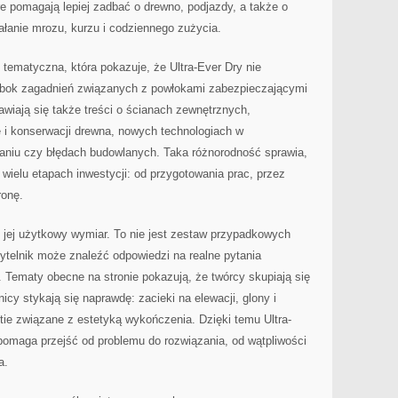
re pomagają lepiej zadbać o drewno, podjazdy, a także o
ałanie mrozu, kurzu i codziennego zużycia.
ć tematyczna, która pokazuje, że Ultra-Ever Dry nie
 Obok zagadnień związanych z powłokami zabezpieczającymi
awiają się także treści o ścianach zewnętrznych,
 i konserwacji drewna, nowych technologiach w
aniu czy błędach budowlanych. Taka różnorodność sprawia,
 wielu etapach inwestycji: od przygotowania prac, przez
ronę.
 jej użytkowy wymiar. To nie jest zestaw przypadkowych
ytelnik może znaleźć odpowiedzi na realne pytania
 Tematy obecne na stronie pokazują, że twórcy skupiają się
cy stykają się naprawdę: zacieki na elewacji, glony i
stie związane z estetyką wykończenia. Dzięki temu Ultra-
y pomaga przejść od problemu do rozwiązania, od wątpliwości
a.