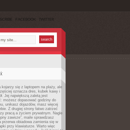
SCRIBE
FACEBOOK
TWITTER
:
 kojarzy się z laptopem na plaży, ale
zęściej oznacza dres, kubek kawy i
ł. Jej największą zaletą jest
ć: możesz dopasować godziny do
mu, unikasz dojazdów, masz więcej
bie. Z drugiej strony łatwo zatrzeć
dzy pracą a życiem prywatnym. Nagle
tępny zawsze”, maile sprawdzasz
a przerwa obiadowa zamienia się w
pki przy klawiaturze. Warto więc