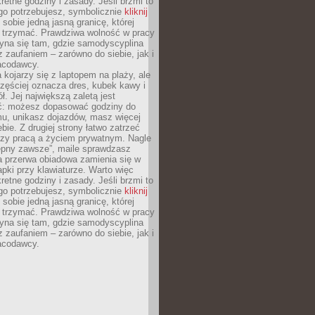
retne godziny i zasady. Jeśli brzmi to
go potrzebujesz, symbolicznie
kliknij
 sobie jedną jasną granicę, której
ę trzymać. Prawdziwa wolność w pracy
zyna się tam, gdzie samodyscyplina
z zaufaniem – zarówno do siebie, jak i
racodawcy.
 kojarzy się z laptopem na plaży, ale
zęściej oznacza dres, kubek kawy i
ł. Jej największą zaletą jest
ć: możesz dopasować godziny do
mu, unikasz dojazdów, masz więcej
bie. Z drugiej strony łatwo zatrzeć
dzy pracą a życiem prywatnym. Nagle
tępny zawsze”, maile sprawdzasz
a przerwa obiadowa zamienia się w
pki przy klawiaturze. Warto więc
retne godziny i zasady. Jeśli brzmi to
go potrzebujesz, symbolicznie
kliknij
 sobie jedną jasną granicę, której
ę trzymać. Prawdziwa wolność w pracy
zyna się tam, gdzie samodyscyplina
z zaufaniem – zarówno do siebie, jak i
racodawcy.