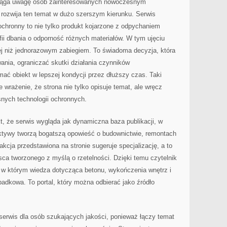
ciąga uwagę osób zainteresowanych nowoczesnym
 rozwija ten temat w dużo szerszym kierunku. Serwis
chronny to nie tylko produkt kojarzone z odpychaniem
fii dbania o odporność różnych materiałów. W tym ujęciu
ej niż jednorazowym zabiegiem. To świadoma decyzja, która
nia, ograniczać skutki działania czynników
ać obiekt w lepszej kondycji przez dłuższy czas. Taki
 wrażenie, że strona nie tylko opisuje temat, ale wręcz
nych technologii ochronnych.
kt, że serwis wygląda jak dynamiczna baza publikacji, w
ektywy tworzą bogatszą opowieść o budownictwie, remontach
kcja przedstawiona na stronie sugeruje specjalizację, a to
sca tworzonego z myślą o rzetelności. Dzięki temu czytelnik
, w którym wiedza dotycząca betonu, wykończenia wnętrz i
padkowa. To portal, który można odbierać jako źródło
serwis dla osób szukających jakości, ponieważ łączy temat