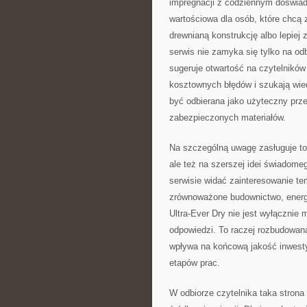
impregnacji z codziennym doświa
wartościowa dla osób, które chcą 
drewnianą konstrukcję albo lepiej
serwis nie zamyka się tylko na od
sugeruje otwartość na czytelników
kosztownych błędów i szukają wie
być odbierana jako użyteczny przew
zabezpieczonych materiałów.
Na szczególną uwagę zasługuje to, 
ale też na szerszej idei świadom
serwisie widać zainteresowanie te
zrównoważone budownictwo, energ
Ultra-Ever Dry nie jest wyłącznie
odpowiedzi. To raczej rozbudowana
wpływa na końcową jakość inwestyc
etapów prac.
W odbiorze czytelnika taka strona 