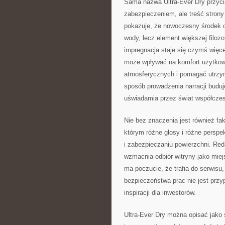
Sama nazwa Ultra-Ever Dry przy
zabezpieczeniem, ale treść strony
pokazuje, że nowoczesny środek o
wody, lecz element większej filozo
impregnacja staje się czymś więc
może wpływać na komfort użytkowa
atmosferycznych i pomagać utrzym
sposób prowadzenia narracji buduje
uświadamia przez świat współczes
Nie bez znaczenia jest również fa
którym różne głosy i różne persp
i zabezpieczaniu powierzchni. Reda
wzmacnia odbiór witryny jako miej
ma poczucie, że trafia do serwisu
bezpieczeństwa prac nie jest przy
inspiracji dla inwestorów.
Ultra-Ever Dry można opisać jako 