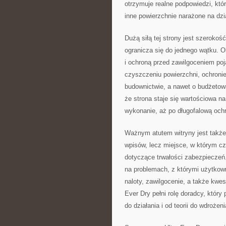
otrzymuje realne podpowiedzi, któ
inne powierzchnie narażone na dzi
Dużą siłą tej strony jest szerokoś
ogranicza się do jednego wątku.
i ochroną przed zawilgoceniem poj
czyszczeniu powierzchni, ochronie
budownictwie, a nawet o budżetow
że strona staje się wartościowa na
wykonanie, aż po długofalową och
Ważnym atutem witryny jest także
wpisów, lecz miejsce, w którym cz
dotyczące trwałości zabezpieczeń.
na problemach, z którymi użytkowni
naloty, zawilgocenie, a także kwe
Ever Dry pełni rolę doradcy, któr
do działania i od teorii do wdrożeni