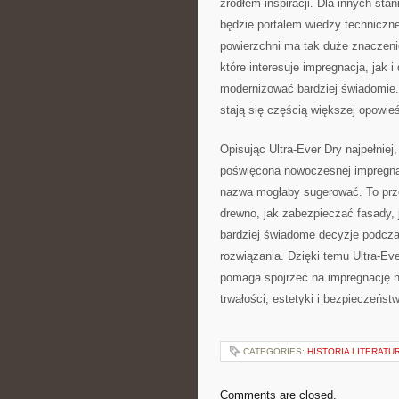
źródłem inspiracji. Dla innych sta
będzie portalem wiedzy techniczne
powierzchni ma tak duże znaczenie 
które interesuje impregnacja, jak
modernizować bardziej świadomie.
stają się częścią większej opowi
Opisując Ultra-Ever Dry najpełniej
poświęcona nowoczesnej impregnac
nazwa mogłaby sugerować. To prze
drewno, jak zabezpieczać fasady, 
bardziej świadome decyzje podcza
rozwiązania. Dzięki temu Ultra-Eve
pomaga spojrzeć na impregnację n
trwałości, estetyki i bezpieczeńst
CATEGORIES:
HISTORIA LITERATU
Comments are closed.