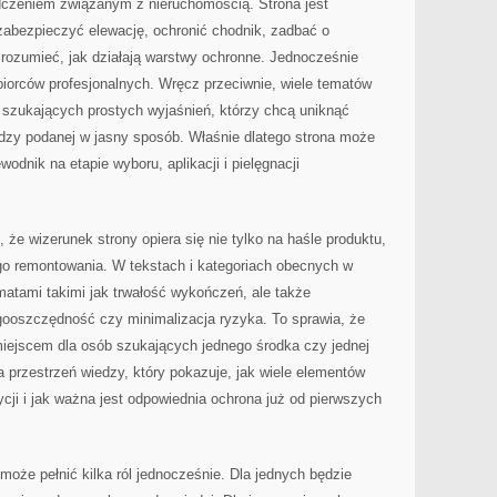
dczeniem związanym z nieruchomością. Strona jest
zabezpieczyć elewację, ochronić chodnik, zadbać o
 zrozumieć, jak działają warstwy ochronne. Jednocześnie
biorców profesjonalnych. Wręcz przeciwnie, wiele tematów
 szukających prostych wyjaśnień, którzy chcą uniknąć
dzy podanej w jasny sposób. Właśnie dlatego strona może
odnik na etapie wyboru, aplikacji i pielęgnacji
że wizerunek strony opiera się nie tylko na haśle produktu,
ego remontowania. W tekstach i kategoriach obecnych w
matami takimi jak trwałość wykończeń, ale także
ooszczędność czy minimalizacja ryzyka. To sprawia, że
 miejscem dla osób szukających jednego środka czy jednej
 przestrzeń wiedzy, który pokazuje, jak wiele elementów
ji i jak ważna jest odpowiednia ochrona już od pierwszych
może pełnić kilka ról jednocześnie. Dla jednych będzie