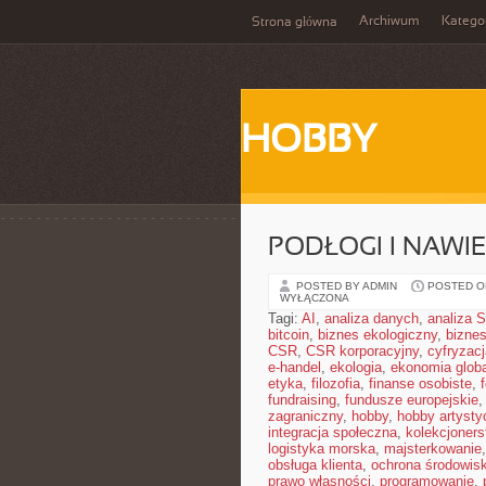
Archiwum
Katego
Strona główna
HOBBY
PODŁOGI I NAWI
POSTED BY ADMIN
POSTED ON
WYŁĄCZONA
Tagi:
AI
,
analiza danych
,
analiza
bitcoin
,
biznes ekologiczny
,
bizne
CSR
,
CSR korporacyjny
,
cyfryzacj
e-handel
,
ekologia
,
ekonomia glob
etyka
,
filozofia
,
finanse osobiste
,
fundraising
,
fundusze europejskie
zagraniczny
,
hobby
,
hobby artysty
integracja społeczna
,
kolekcjoner
logistyka morska
,
majsterkowanie
obsługa klienta
,
ochrona środowis
prawo własności
,
programowanie
,