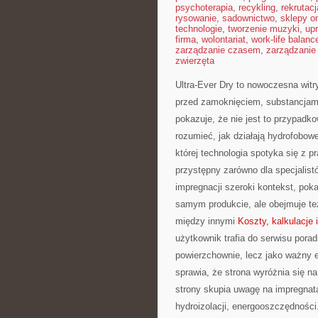
psychoterapia
,
recykling
,
rekrutacj
rysowanie
,
sadownictwo
,
sklepy on
technologie
,
tworzenie muzyki
,
upr
firma
,
wolontariat
,
work-life balanc
zarządzanie czasem
,
zarządzanie
zwierzęta
Ultra-Ever Dry to nowoczesna witr
przed zamoknięciem, substancjami
pokazuje, że nie jest to przypadko
rozumieć, jak działają hydrofobow
której technologia spotyka się z 
przystępny zarówno dla specjalistó
impregnacji szeroki kontekst, pok
samym produkcie, ale obejmuje też
między innymi
Koszty, kalkulacje 
użytkownik trafia do serwisu pora
powierzchownie, lecz jako ważny e
sprawia, że strona wyróżnia się na
strony skupia uwagę na impregnata
hydroizolacji, energooszczędności.