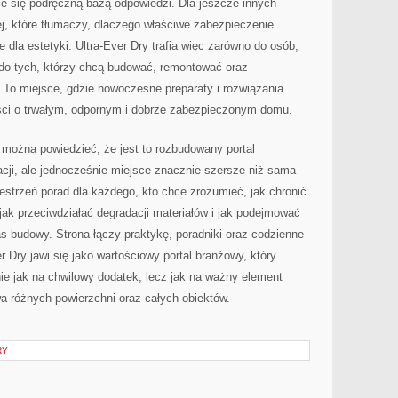
nie się podręczną bazą odpowiedzi. Dla jeszcze innych
j, które tłumaczy, dlaczego właściwe zabezpieczenie
dla estetyki. Ultra-Ever Dry trafia więc zarówno do osób,
 i do tych, którzy chcą budować, remontować oraz
 To miejsce, gdzie nowoczesne preparaty i rozwiązania
eści o trwałym, odpornym i dobrze zabezpieczonym domu.
, można powiedzieć, że jest to rozbudowany portal
ji, ale jednocześnie miejsce znacznie szersze niż sama
strzeń porad dla każdego, kto chce zrozumieć, jak chronić
jak przeciwdziałać degradacji materiałów i jak podejmować
s budowy. Strona łączy praktykę, poradniki oraz codzienne
r Dry jawi się jako wartościowy portal branżowy, który
ie jak na chwilowy dodatek, lecz jak na ważny element
wa różnych powierzchni oraz całych obiektów.
RY