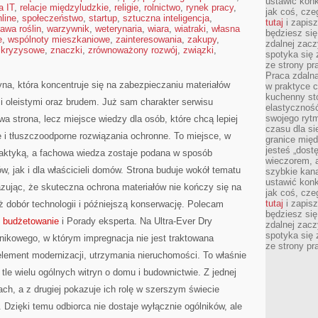
ustawić konk
a IT
,
relacje międzyludzkie
,
religie
,
rolnictwo
,
rynek pracy
,
jak coś, cze
line
,
społeczeństwo
,
startup
,
sztuczna inteligencja
,
tutaj
i zapisz
awa roślin
,
warzywnik
,
weterynaria
,
wiara
,
wiatraki
,
własna
będziesz si
e
,
wspólnoty mieszkaniowe
,
zainteresowania
,
zakupy
,
zdalnej zac
 kryzysowe
,
znaczki
,
zrównoważony rozwój
,
związki
,
spotyka się 
ze strony p
Praca zdalna
yna, która koncentruje się na zabezpieczaniu materiałów
w praktyce c
kuchenny stó
 oleistymi oraz brudem. Już sam charakter serwisu
elastycznoś
swojego ryt
wa strona, lecz miejsce wiedzy dla osób, które chcą lepiej
czasu dla sie
e i tłuszczoodporne rozwiązania ochronne. To miejsce, w
granice mię
jesteś „dos
praktyką, a fachowa wiedza zostaje podana w sposób
wieczorem, 
w, jak i dla właścicieli domów. Strona buduje wokół tematu
szybkie kana
ustawić konk
azując, że skuteczna ochrona materiałów nie kończy się na
jak coś, cze
tutaj
i zapisz
 dobór technologii i późniejszą konserwację. Polecam
będziesz si
i budżetowanie
i Porady eksperta. Na Ultra-Ever Dry
zdalnej zac
spotyka się 
dnikowego, w którym impregnacja nie jest traktowana
ze strony p
lement modernizacji, utrzymania nieruchomości. To właśnie
 tle wielu ogólnych witryn o domu i budownictwie. Z jednej
ch, a z drugiej pokazuje ich rolę w szerszym świecie
 Dzięki temu odbiorca nie dostaje wyłącznie ogólników, ale