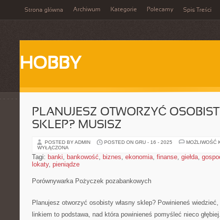
Archiwum
Kategorie
Polecamy
Strona główna
Spis Treści
HOBBY
PLANUJESZ OTWORZYĆ OSOBIS
SKLEP? MUSISZ
POSTED BY ADMIN
POSTED ON GRU - 16 - 2025
MOŻLIWOŚĆ 
WYŁĄCZONA
Tagi:
banki
,
bankowość
,
biznes
,
ekonomia
,
finanse
,
giełda
,
gospo
lokaty
,
pieniądze
Porównywarka Pożyczek pozabankowych
Planujesz otworzyć osobisty własny sklep? Powinieneś wiedzieć,
linkiem to podstawa, nad która powinieneś pomyśleć nieco głębie