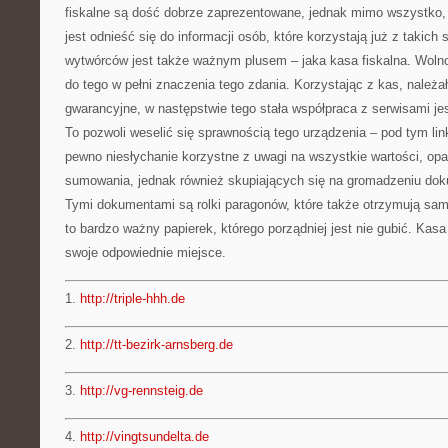
fiskalne są dość dobrze zaprezentowane, jednak mimo wszystko, z
jest odnieść się do informacji osób, które korzystają już z takich 
wytwórców jest także ważnym plusem – jaka kasa fiskalna. Wolno 
do tego w pełni znaczenia tego zdania. Korzystając z kas, należ
gwarancyjne, w następstwie tego stała współpraca z serwisami jes
To pozwoli weselić się sprawnością tego urządzenia – pod tym li
pewno niesłychanie korzystne z uwagi na wszystkie wartości, opar
sumowania, jednak również skupiających się na gromadzeniu do
Tymi dokumentami są rolki paragonów, które także otrzymują sami
to bardzo ważny papierek, którego porządniej jest nie gubić. Kas
swoje odpowiednie miejsce.
1.
http://triple-hhh.de
2.
http://tt-bezirk-arnsberg.de
3.
http://vg-rennsteig.de
4.
http://vingtsundelta.de