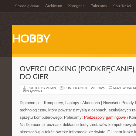
Archiwum
Kategorie
Polecamy
Strona główna
Spis Treści
HOBBY
OVERCLOCKING (PODKRĘCANIE)
DO GIER
POSTED BY ADMIN
POSTED ON LIS - 20 - 2025
MOŻLIWOŚĆ 
WYŁĄCZONA
Diprocon.pl – Komputery, Laptopy i Akcesoria | Nowości i Porady
technologiczny, który powstał z myślą o osobach, szukających rz
sprzętu komputerowego. Polecamy:
Podzespoły gamingowe
i Kom
Na Diprocon.pl poznasz dokładne testy zestawów komputerowych
akcesoriów, a także świeże informacje ze świata IT i instruktaże