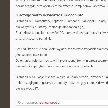
Wraz z rozwojem technologii będziemy odświeżać poradniki, aby 
nowoczesnym przewodnikiem po świecie komputerów, laptopów i 
Dlaczego warto odwiedzić Diprocon.pl?
Diprocon.pl – Komputery, Laptopy i Akcesoria | Nowości i Porady 
dla wszystkich, którzy interesują się technologią.
Znajdziesz tu opinie zestawów PC, porady dotyczące peryferiów, w
oraz praktyczne poradniki.
Jeśli szukasz miejsca, które wyjaśni techniczne zagadnienia pro
jest właśnie dla Ciebie.
Dzięki zestawieniu merytoryki i przystępnej formy możesz zrozum
cieszyć się sprzętem dopasowanym do swoich potrzeb.
Diprocon.pl to Twoje miejsce w sieci o komputerach, laptopach i 
dobrze zaglądać regularnie za każdym razem, gdy chcesz dowiedz
się w świecie IT.
CATEGORIES:
NIERUCHOMOŚCI