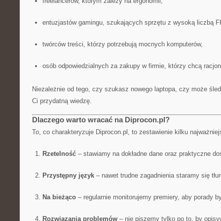
freelancerów, którym zależy na ergonomii,
entuzjastów gamingu, szukających sprzętu z wysoką liczbą 
twórców treści, którzy potrzebują mocnych komputerów,
osób odpowiedzialnych za zakupy w firmie, którzy chcą racjon
Niezależnie od tego, czy szukasz nowego laptopa, czy może śledz
Ci przydatną wiedzę.
Dlaczego warto wracać na Diprocon.pl?
To, co charakteryzuje Diprocon.pl, to zestawienie kilku najważni
Rzetelność
– stawiamy na dokładne dane oraz praktyczne do
Przystępny język
– nawet trudne zagadnienia staramy się tłu
Na bieżąco
– regularnie monitorujemy premiery, aby porady b
Rozwiązania problemów
– nie piszemy tylko po to, by opisyw