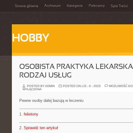
Archiwum
Kategorie
Polecamy
Strona główna
Spis Treści
HOBBY
OSOBISTA PRAKTYKA LEKARSKA 
RODZAJ USŁUG
POSTED BY ADMIN
POSTED ON LIS - 6 - 2025
MOŻLIWOŚĆ K
WYŁĄCZONA
Pewne osoby dalej bazują w leczeniu
1.
felietony
2.
Sprawdź ten artykuł