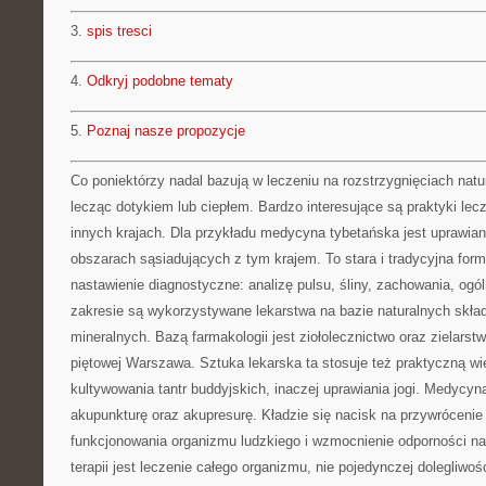
3.
spis tresci
4.
Odkryj podobne tematy
5.
Poznaj nasze propozycje
Co poniektórzy nadal bazują w leczeniu na rozstrzygnięciach natur
lecząc dotykiem lub ciepłem. Bardzo interesujące są praktyki le
innych krajach. Dla przykładu medycyna tybetańska jest uprawia
obszarach sąsiadujących z tym krajem. To stara i tradycyjna fo
nastawienie diagnostyczne: analizę pulsu, śliny, zachowania, ogó
zakresie są wykorzystywane lekarstwa na bazie naturalnych skład
mineralnych. Bazą farmakologii jest ziołolecznictwo oraz zielarstw
piętowej Warszawa. Sztuka lekarska ta stosuje też praktyczną w
kultywowania tantr buddyjskich, inaczej uprawiania jogi. Medycy
akupunkturę oraz akupresurę. Kładzie się nacisk na przywrócenie
funkcjonowania organizmu ludzkiego i wzmocnienie odporności n
terapii jest leczenie całego organizmu, nie pojedynczej dolegliwośc