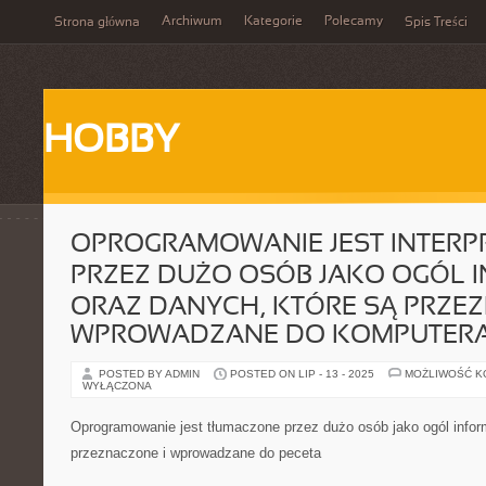
Archiwum
Kategorie
Polecamy
Strona główna
Spis Treści
HOBBY
OPROGRAMOWANIE JEST INTER
PRZEZ DUŻO OSÓB JAKO OGÓL I
ORAZ DANYCH, KTÓRE SĄ PRZEZ
WPROWADZANE DO KOMPUTER
POSTED BY ADMIN
POSTED ON LIP - 13 - 2025
MOŻLIWOŚĆ 
WYŁĄCZONA
Oprogramowanie jest tłumaczone przez dużo osób jako ogól inform
przeznaczone i wprowadzane do peceta