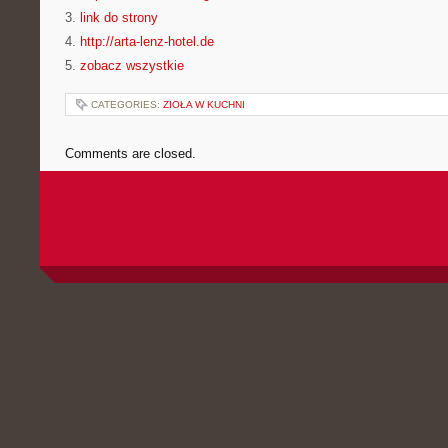
3.
link do strony
4.
http://arta-lenz-hotel.de
5.
zobacz wszystkie
CATEGORIES:
ZIOŁA W KUCHNI
Comments are closed.