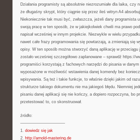
Działania programisty są absolutnie niezrozumiałe dla laika, czy 
że długaśny skrypt, który ciągnie się przez ileś witryn A4 absorb
Niekoniecznie tak musi być, zwłaszcza, jeżeli dany programista 
swoją pracę w ten sposób, że w jakiejkolwiek chwili ma prawo pod
napisał wcześniej w innym projekcie. Niezwykle w wielu przypadk
nawet całe frazy programowania się powtarzają, a zmieniają się w
opisy. W ten sposób można stworzyć daną aplikację w przeciągu j
zostało wcześniej szczegółowo zaplanowane – sprawdź https://ww
programiści korzystają z fachowych narzędzi do pisania w danym j
wyposażone w możliwość wstawienia danej komendy bez konieczn
wpisywania. Są też i takie funkcje, to właśnie dzięki jakim od raz
strukturze takiego dokumentu nie ma jakiegoś błędu. Niemniej j
pisaniu danej aplikacji się nie kończy, a dopiero rozpoczyna, bo 
przetestować to, co skonstruował.
źródło:
———————————
1.
dowiedz się jak
2.
http://arnold-mastering.de