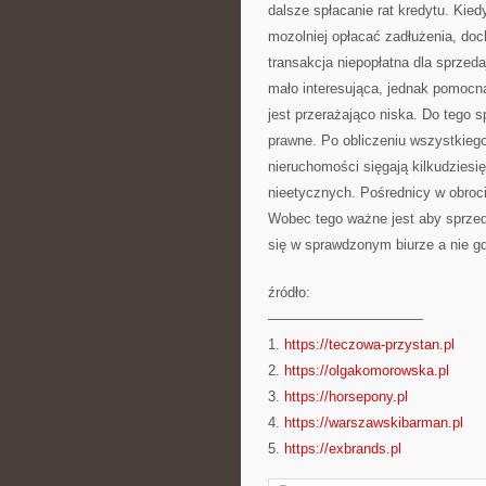
dalsze spłacanie rat kredytu. Kied
mozolniej opłacać zadłużenia, doc
transakcja niepopłatna dla sprze
mało interesująca, jednak pomocna
jest przerażająco niska. Do tego 
prawne. Po obliczeniu wszystkiego
nieruchomości sięgają kilkudziesię
nieetycznych. Pośrednicy w obroc
Wobec tego ważne jest aby sprzed
się w sprawdzonym biurze a nie gd
źródło:
———————————
1.
https://teczowa-przystan.pl
2.
https://olgakomorowska.pl
3.
https://horsepony.pl
4.
https://warszawskibarman.pl
5.
https://exbrands.pl