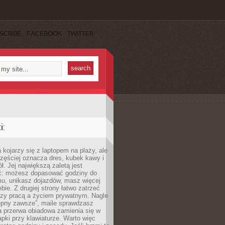
SCRIBE
FACEBOOK
TWITTER
:
 kojarzy się z laptopem na plaży, ale
zęściej oznacza dres, kubek kawy i
ł. Jej największą zaletą jest
ć: możesz dopasować godziny do
mu, unikasz dojazdów, masz więcej
bie. Z drugiej strony łatwo zatrzeć
dzy pracą a życiem prywatnym. Nagle
tępny zawsze”, maile sprawdzasz
a przerwa obiadowa zamienia się w
pki przy klawiaturze. Warto więc