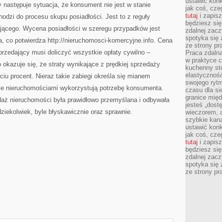
ustawić konk
y następuje sytuacja, że konsument nie jest w stanie
jak coś, cze
tutaj
i zapisz
hodzi do procesu skupu posiadłości. Jest to z reguły
będziesz si
dającego. Wycena posiadłości w szeregu przypadków jest
zdalnej zac
spotyka się 
, co potwierdza http://nieruchomosci-komercyjne.info. Cena
ze strony p
sprzedający musi doliczyć wszystkie opłaty cywilno –
Praca zdalna
w praktyce c
 okazuje się, że straty wynikające z prędkiej sprzedaży
kuchenny stó
elastycznoś
ciu procent. Nieraz takie zabiegi określa się mianem
swojego ryt
ie nieruchomościami wykorzystują potrzebę konsumenta.
czasu dla sie
granice mię
aż nieruchomości była prawidłowo przemyślana i odbywała
jesteś „dos
ziekolwiek, byle błyskawicznie oraz sprawnie.
wieczorem, 
szybkie kana
ustawić konk
jak coś, cze
tutaj
i zapisz
będziesz si
zdalnej zac
spotyka się 
ze strony p