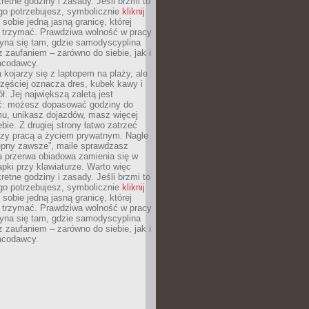
retne godziny i zasady. Jeśli brzmi to
go potrzebujesz, symbolicznie
kliknij
 sobie jedną jasną granicę, której
ę trzymać. Prawdziwa wolność w pracy
zyna się tam, gdzie samodyscyplina
z zaufaniem – zarówno do siebie, jak i
racodawcy.
 kojarzy się z laptopem na plaży, ale
zęściej oznacza dres, kubek kawy i
ł. Jej największą zaletą jest
ć: możesz dopasować godziny do
mu, unikasz dojazdów, masz więcej
bie. Z drugiej strony łatwo zatrzeć
dzy pracą a życiem prywatnym. Nagle
tępny zawsze”, maile sprawdzasz
a przerwa obiadowa zamienia się w
pki przy klawiaturze. Warto więc
retne godziny i zasady. Jeśli brzmi to
go potrzebujesz, symbolicznie
kliknij
 sobie jedną jasną granicę, której
ę trzymać. Prawdziwa wolność w pracy
zyna się tam, gdzie samodyscyplina
z zaufaniem – zarówno do siebie, jak i
racodawcy.