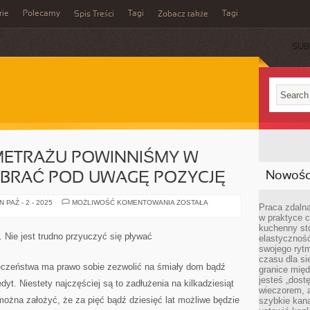
rie
Polecamy
Tagi
Tagi
Spis Treści
Zobacz także
SUB
METRAŻU POWINNIŚMY W
Nowości
EBRAĆ POD UWAGĘ POZYCJĘ
OPRÓCZ
 PAŹ - 2 - 2025
MOŻLIWOŚĆ KOMENTOWANIA
ZOSTAŁA
Praca zdalna
CENY
w praktyce c
I
METRAŻU
kuchenny stó
POWINNIŚMY
 Nie jest trudno przyuczyć się pływać
elastycznoś
W
GŁÓWNEJ
swojego ryt
MIERZEBRAĆ
czasu dla sie
POD
czeństwa ma prawo sobie zezwolić na śmiały dom bądź
granice mię
UWAGĘ
POZYCJĘ
jesteś „dos
dyt. Niestety najczęściej są to zadłużenia na kilkadziesiąt
wieczorem, 
można założyć, że za pięć bądź dziesięć lat możliwe będzie
szybkie kana