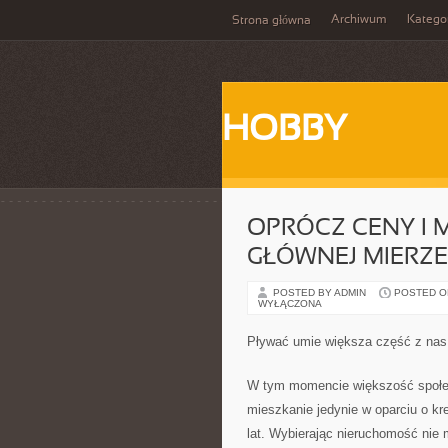
Archiwum
Katego
Strona główna
HOBBY
OPRÓCZ CENY I 
GŁÓWNEJ MIERZ
POSTED BY ADMIN
POSTED ON
WYŁĄCZONA
Pływać umie większa część z nas.
W tym momencie większość społe
mieszkanie jedynie w oparciu o kre
lat. Wybierając nieruchomość nie 