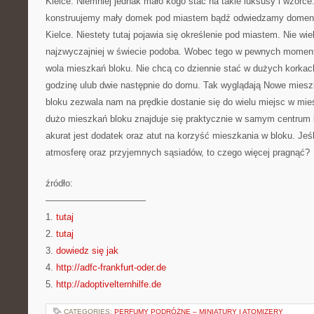
Kielce. Niemniej jednak mało kogo stać na takie luksusy i wzorce. 
konstruujemy mały domek pod miastem bądź odwiedzamy domen
Kielce. Niestety tutaj pojawia się określenie pod miastem. Nie wie
najzwyczajniej w świecie podoba. Wobec tego w pewnych moment
wola mieszkań bloku. Nie chcą co dziennie stać w dużych korkac
godzinę ulub dwie następnie do domu. Tak wyglądają Nowe miesz
bloku zezwala nam na prędkie dostanie się do wielu miejsc w mie
dużo mieszkań bloku znajduje się praktycznie w samym centrum 
akurat jest dodatek oraz atut na korzyść mieszkania w bloku. Je
atmosferę oraz przyjemnych sąsiadów, to czego więcej pragnąć?
źródło:
———————————
1.
tutaj
2.
tutaj
3.
dowiedz się jak
4.
http://adfc-frankfurt-oder.de
5.
http://adoptivelternhilfe.de
CATEGORIES:
PERFUMY PODRÓŻNE – MINIATURY I ATOMIZERY