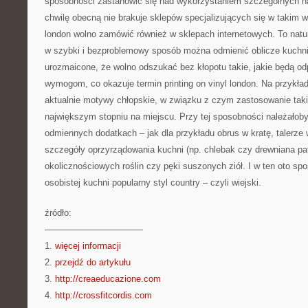
sposobności zastanowić się nad wykorzystaniem szczególnych n
chwilę obecną nie brakuje sklepów specjalizujących się w takim w
london wolno zamówić również w sklepach internetowych. To natur
w szybki i bezproblemowy sposób można odmienić oblicze kuchni.
urozmaicone, że wolno odszukać bez kłopotu takie, jakie będą o
wymogom, co okazuje termin printing on vinyl london. Na przykł
aktualnie motywy chłopskie, w związku z czym zastosowanie taki
największym stopniu na miejscu. Przy tej sposobności należałob
odmiennych dodatkach – jak dla przykładu obrus w kratę, talerze
szczegóły oprzyrządowania kuchni (np. chlebak czy drewniana pa
okolicznościowych roślin czy pęki suszonych ziół. I w ten oto s
osobistej kuchni popularny styl country – czyli wiejski.
źródło:
———————————
1.
więcej informacji
2.
przejdź do artykułu
3.
http://creaeducazione.com
4.
http://crossfitcordis.com