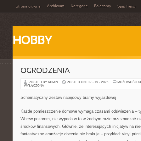
Archiwum
Kategorie
Polecamy
Strona główna
Spis Treści
HOBBY
OGRODZENIA
POSTED BY ADMIN
POSTED ON LIP - 19 - 2025
MOŻLIWOŚĆ 
WYŁĄCZONA
Schematyczny zestaw napędowy bramy wyjazdowej
Każde pomieszczenie domowe wymaga czasami odświeżenia – tyc
Wbrew pozorom, nie wypada w to w żadnym razie przeznaczać n
środków finansowych. Głównie, że interesujących inicjatyw na nie
fantastyczne aranżacje obecnie nie brakuje – przykład: vinyl print