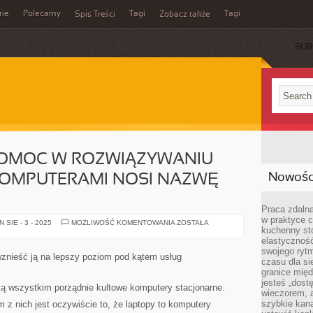
rie
Polecamy
Tagi
Tagi
Spis Treści
Zobacz także
SUB
OMOC W ROZWIĄZYWANIU
Nowości
OMPUTERAMI NOSI NAZWĘ
Praca zdalna
w praktyce c
NOWOCZESNA
SIE - 3 - 2025
MOŻLIWOŚĆ KOMENTOWANIA
ZOSTAŁA
kuchenny stó
POMOC
W
elastycznoś
ROZWIĄZYWANIU
swojego ryt
PROBLEMÓW
wznieść ją na lepszy poziom pod kątem usług
Z
czasu dla sie
KOMPUTERAMI
granice mię
NOSI
jesteś „dos
NAZWĘ
ją wszystkim porządnie kultowe komputery stacjonarne.
SERWISU
wieczorem, 
szybkie kana
z nich jest oczywiście to, że laptopy to komputery