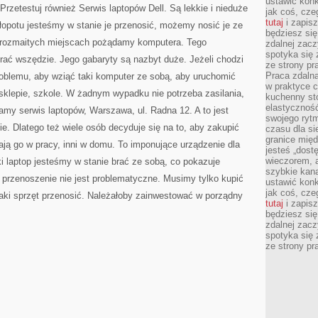
ustawić konk
Przetestuj również Serwis laptopów Dell. Są lekkie i nieduże
jak coś, cze
tutaj
i zapisz
łopotu jesteśmy w stanie je przenosić, możemy nosić je ze
będziesz si
rozmaitych miejscach pożądamy komputera. Tego
zdalnej zac
spotyka się 
rać wszędzie. Jego gabaryty są nazbyt duże. Jeżeli chodzi
ze strony p
Praca zdalna
roblemu, aby wziąć taki komputer ze sobą, aby uruchomić
w praktyce c
sklepie, szkole. W żadnym wypadku nie potrzeba zasilania,
kuchenny stó
elastycznoś
amy serwis laptopów, Warszawa, ul. Radna 12. A to jest
swojego ryt
. Dlatego też wiele osób decyduje się na to, aby zakupić
czasu dla sie
granice mię
ają go w pracy, inni w domu. To imponujące urządzenie dla
jesteś „dos
wieczorem, 
ki laptop jesteśmy w stanie brać ze sobą, co pokazuje
szybkie kana
przenoszenie nie jest problematyczne. Musimy tylko kupić
ustawić konk
jak coś, cze
taki sprzęt przenosić. Należałoby zainwestować w porządny
tutaj
i zapisz
będziesz si
zdalnej zac
spotyka się 
ze strony p