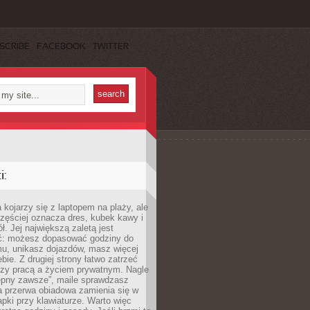
SCRIBE
FACEBOOK
TWITTER
:
 kojarzy się z laptopem na plaży, ale
zęściej oznacza dres, kubek kawy i
ł. Jej największą zaletą jest
ć: możesz dopasować godziny do
mu, unikasz dojazdów, masz więcej
bie. Z drugiej strony łatwo zatrzeć
dzy pracą a życiem prywatnym. Nagle
tępny zawsze”, maile sprawdzasz
a przerwa obiadowa zamienia się w
pki przy klawiaturze. Warto więc