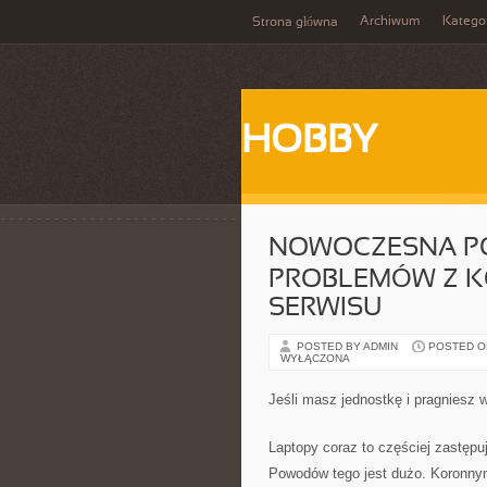
Archiwum
Katego
Strona główna
HOBBY
NOWOCZESNA P
PROBLEMÓW Z K
SERWISU
POSTED BY ADMIN
POSTED ON 
WYŁĄCZONA
Jeśli masz jednostkę i pragniesz 
Laptopy coraz to częściej zastępu
Powodów tego jest dużo. Koronnym 