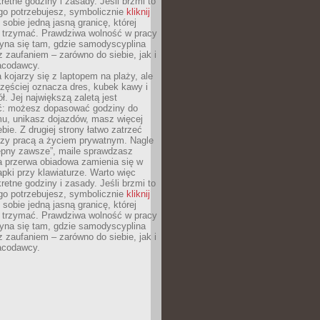
retne godziny i zasady. Jeśli brzmi to
go potrzebujesz, symbolicznie
kliknij
 sobie jedną jasną granicę, której
ę trzymać. Prawdziwa wolność w pracy
zyna się tam, gdzie samodyscyplina
z zaufaniem – zarówno do siebie, jak i
racodawcy.
 kojarzy się z laptopem na plaży, ale
zęściej oznacza dres, kubek kawy i
ł. Jej największą zaletą jest
ć: możesz dopasować godziny do
mu, unikasz dojazdów, masz więcej
bie. Z drugiej strony łatwo zatrzeć
dzy pracą a życiem prywatnym. Nagle
tępny zawsze”, maile sprawdzasz
a przerwa obiadowa zamienia się w
pki przy klawiaturze. Warto więc
retne godziny i zasady. Jeśli brzmi to
go potrzebujesz, symbolicznie
kliknij
 sobie jedną jasną granicę, której
ę trzymać. Prawdziwa wolność w pracy
zyna się tam, gdzie samodyscyplina
z zaufaniem – zarówno do siebie, jak i
racodawcy.