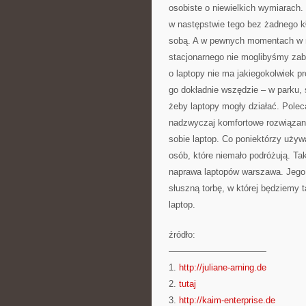
osobiste o niewielkich wymiarach. 
w następstwie tego bez żadnego k
sobą. A w pewnych momentach w 
stacjonarnego nie moglibyśmy zab
o laptopy nie ma jakiegokolwiek p
go dokładnie wszędzie – w parku, 
żeby laptopy mogły działać. Polec
nadzwyczaj komfortowe rozwiązanie
sobie laptop. Co poniektórzy używ
osób, które niemało podróżują. Ta
naprawa laptopów warszawa. Jego 
słuszną torbę, w której będziemy 
laptop.
źródło:
———————————
1.
http://juliane-arning.de
2.
tutaj
3.
http://kaim-enterprise.de