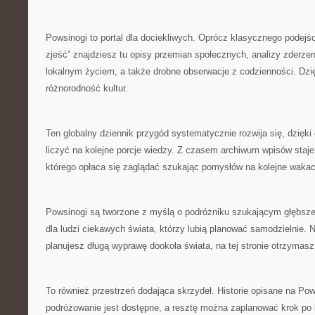
Powsinogi to portal dla dociekliwych. Oprócz klasycznego podejśc
zjeść” znajdziesz tu opisy przemian społecznych, analizy zderzen
lokalnym życiem, a także drobne obserwacje z codzienności. Dzię
różnorodność kultur.
Ten globalny dziennik przygód systematycznie rozwija się, dzięk
liczyć na kolejne porcje wiedzy. Z czasem archiwum wpisów staje
którego opłaca się zaglądać szukając pomysłów na kolejne wakac
Powsinogi są tworzone z myślą o podróżniku szukającym głębsze
dla ludzi ciekawych świata, którzy lubią planować samodzielnie. N
planujesz długą wyprawę dookoła świata, na tej stronie otrzymasz
To również przestrzeń dodająca skrzydeł. Historie opisane na Po
podróżowanie jest dostępne, a resztę można zaplanować krok po 