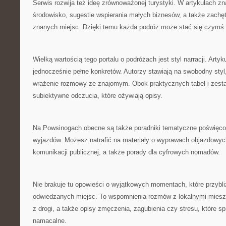
Serwis rozwija też ideę zrównoważonej turystyki. W artykułach zn
środowisko, sugestie wspierania małych biznesów, a także zachę
znanych miejsc. Dzięki temu każda podróż może stać się czymś w
Wielką wartością tego portalu o podróżach jest styl narracji. Artyk
jednocześnie pełne konkretów. Autorzy stawiają na swobodny sty
wrażenie rozmowy ze znajomym. Obok praktycznych tabel i zesta
subiektywne odczucia, które ożywiają opisy.
Na Powsinogach obecne są także poradniki tematyczne poświęc
wyjazdów. Możesz natrafić na materiały o wyprawach objazdowyc
komunikacji publicznej, a także porady dla cyfrowych nomadów.
Nie brakuje tu opowieści o wyjątkowych momentach, które przybli
odwiedzanych miejsc. To wspomnienia rozmów z lokalnymi miesz
z drogi, a także opisy zmęczenia, zagubienia czy stresu, które sp
namacalne.