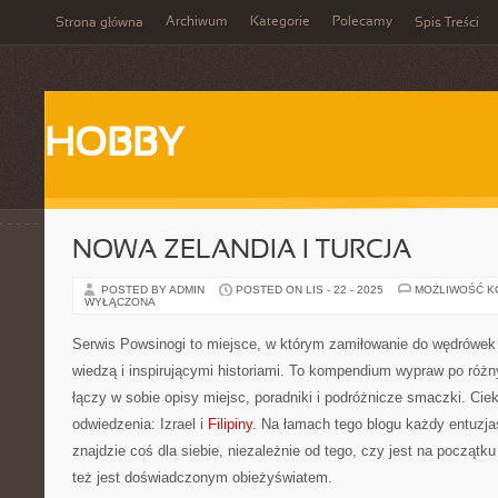
Archiwum
Kategorie
Polecamy
Strona główna
Spis Treści
HOBBY
NOWA ZELANDIA I TURCJA
POSTED BY ADMIN
POSTED ON LIS - 22 - 2025
MOŻLIWOŚĆ 
WYŁĄCZONA
Serwis Powsinogi to miejsce, w którym zamiłowanie do wędrówek 
wiedzą i inspirującymi historiami. To kompendium wypraw po różn
łączy w sobie opisy miejsc, poradniki i podróżnicze smaczki. Ci
odwiedzenia: Izrael i
Filipiny
. Na łamach tego blogu każdy entuzja
znajdzie coś dla siebie, niezależnie od tego, czy jest na początku 
też jest doświadczonym obieżyświatem.