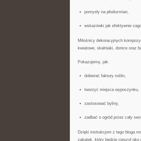
pomysły na płodozmian,
wskazówki jak efektywnie zag
Miłośnicy dekoracyjnych kompozyc
kwiatowe, skalniaki, donice oraz 
Pokazujemy, jak:
dobierać faktury roślin,
tworzyć miejsca wypoczynku,
zastosować byliny,
zadbać o ogród przez cały sez
Dzięki instrukcjom z tego bloga 
zakątek, który będzie cieszył oko 