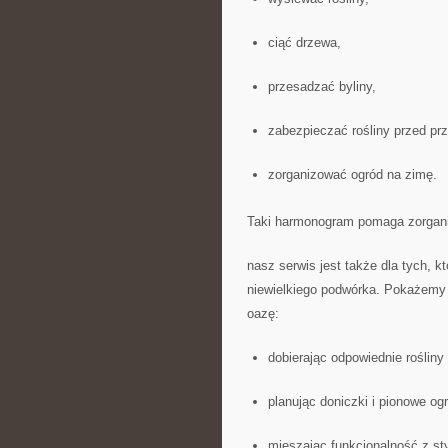
ciąć drzewa,
przesadzać byliny,
zabezpieczać rośliny przed pr
zorganizować ogród na zimę.
Taki harmonogram pomaga zorganiz
nasz serwis jest także dla tych, kt
niewielkiego podwórka. Pokażemy C
oazę:
dobierając odpowiednie rośliny
planując doniczki i pionowe og
mieszając funkcjonalność z st