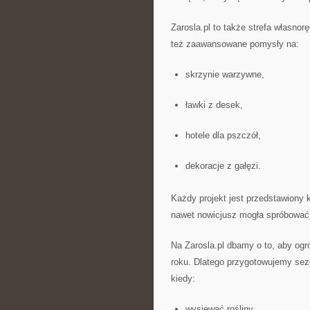
Zarosla.pl to także strefa własnor
też zaawansowane pomysły na:
skrzynie warzywne,
ławki z desek,
hotele dla pszczół,
dekoracje z gałęzi.
Każdy projekt jest przedstawiony 
nawet nowicjusz mogła spróbować 
Na Zarosla.pl dbamy o to, aby ogro
roku. Dlatego przygotowujemy sez
kiedy:
wysiewać rośliny,