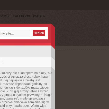
SCRIBE
FACEBOOK
TWITTER
:
 kojarzy się z laptopem na plaży, ale
zęściej oznacza dres, kubek kawy i
ł. Jej największą zaletą jest
ć: możesz dopasować godziny do
mu, unikasz dojazdów, masz więcej
bie. Z drugiej strony łatwo zatrzeć
dzy pracą a życiem prywatnym. Nagle
tępny zawsze”, maile sprawdzasz
a przerwa obiadowa zamienia się w
pki przy klawiaturze. Warto więc