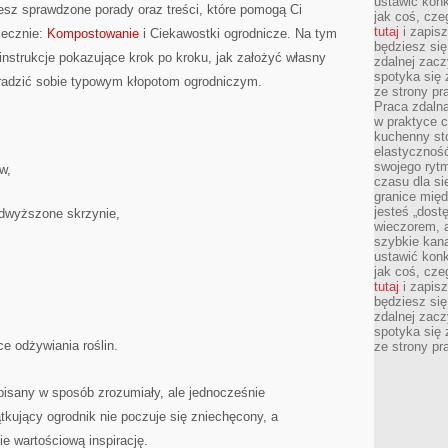
ustawić konk
iesz sprawdzone porady oraz treści, które pomogą Ci
jak coś, cze
tutaj
i zapisz
iecznie:
Kompostowanie
i Ciekawostki ogrodnicze. Na tym
będziesz si
instrukcje pokazujące krok po kroku, jak założyć własny
zdalnej zac
spotyka się 
k radzić sobie typowym kłopotom ogrodniczym.
ze strony p
Praca zdalna
w praktyce c
kuchenny stó
elastycznoś
swojego ryt
w,
czasu dla sie
granice mię
jesteś „dos
odwyższone skrzynie,
wieczorem, 
szybkie kana
ustawić konk
jak coś, cze
tutaj
i zapisz
będziesz si
zdalnej zac
spotyka się 
 odżywiania roślin.
ze strony p
 pisany w sposób zrozumiały, ale jednocześnie
kujący ogrodnik nie poczuje się zniechęcony, a
e wartościową inspirację.