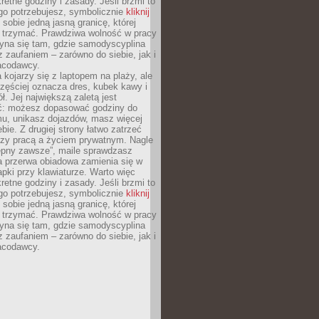
retne godziny i zasady. Jeśli brzmi to
go potrzebujesz, symbolicznie
kliknij
 sobie jedną jasną granicę, której
ę trzymać. Prawdziwa wolność w pracy
zyna się tam, gdzie samodyscyplina
z zaufaniem – zarówno do siebie, jak i
racodawcy.
 kojarzy się z laptopem na plaży, ale
zęściej oznacza dres, kubek kawy i
ł. Jej największą zaletą jest
ć: możesz dopasować godziny do
mu, unikasz dojazdów, masz więcej
bie. Z drugiej strony łatwo zatrzeć
dzy pracą a życiem prywatnym. Nagle
tępny zawsze”, maile sprawdzasz
a przerwa obiadowa zamienia się w
pki przy klawiaturze. Warto więc
retne godziny i zasady. Jeśli brzmi to
go potrzebujesz, symbolicznie
kliknij
 sobie jedną jasną granicę, której
ę trzymać. Prawdziwa wolność w pracy
zyna się tam, gdzie samodyscyplina
z zaufaniem – zarówno do siebie, jak i
racodawcy.