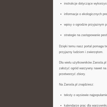
instrukcje dotyczące wykorzys
informacje o ekologicznych pre
wpisy o ogrodzie przyjaznym 
strategie na zastępowanie pes
Dzięki temu nasz portal pomaga two
przyjazny ludziom i zwierzętom.
Dla wielu użytkowników Zarosla.pl
założyć ogród warzywny nawet na o
przetworzyć zbiory.
Na Zarosla.pl znajdziesz:
teksty o wysiewie najpopularn
kalendarze prac dla warzywnik