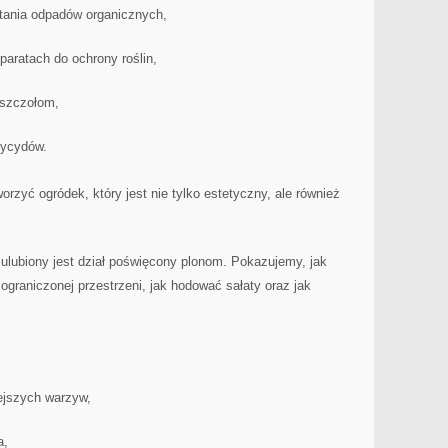
tania odpadów organicznych,
paratach do ochrony roślin,
pszczołom,
tycydów.
rzyć ogródek, który jest nie tylko estetyczny, ale również
 ulubiony jest dział poświęcony plonom. Pokazujemy, jak
graniczonej przestrzeni, jak hodować sałaty oraz jak
iejszych warzyw,
a,