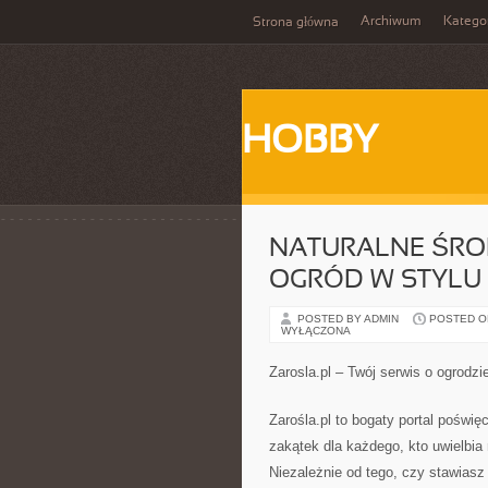
Archiwum
Katego
Strona główna
HOBBY
NATURALNE ŚROD
OGRÓD W STYLU
POSTED BY ADMIN
POSTED ON 
WYŁĄCZONA
Zarosla.pl – Twój serwis o ogrodzi
Zarośla.pl to bogaty portal poświ
zakątek dla każdego, kto uwielbia 
Niezależnie od tego, czy stawiasz