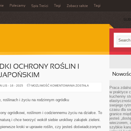
rie
Polecamy
Tagi
Tagi
Spis Treści
Zobacz także
SUB
KI OCHRONY ROŚLIN I
Nowości
 JAPOŃSKIM
NATURALNE
LIS - 16 - 2025
MOŻLIWOŚĆ KOMENTOWANIA
ZOSTAŁA
Praca zdalna
ŚRODKI
w praktyce c
OCHRONY
ROŚLIN
kuchenny stó
I
e, roślinach i życiu na rodzinnym ogródku
elastycznoś
OGRÓD
W
swojego ryt
STYLU
czasu dla sie
JAPOŃSKIM
ęcony ogródkowi, roślinom i codziennemu życiu na działce. To
granice mię
jesteś „dos
naturą i chce tworzyć wokół siebie urokliwy zakątek zieleni.
wieczorem, 
 pierwsze kroki w uprawie roślin, czy jesteś doświadczonym
szybkie kana