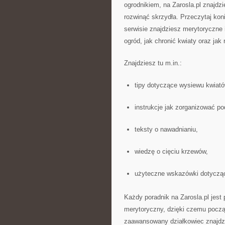
ogrodnikiem, na Zarosla.pl znajdz
rozwinąć skrzydła. Przeczytaj kon
serwisie znajdziesz merytoryczne 
ogród, jak chronić kwiaty oraz ja
Znajdziesz tu m.in.:
tipy dotyczące wysiewu kwiató
instrukcje jak zorganizować p
teksty o nawadnianiu,
wiedzę o cięciu krzewów,
użyteczne wskazówki dotyczące
Każdy poradnik na Zarosla.pl jest
merytoryczny, dzięki czemu począt
zaawansowany działkowiec znajdzi