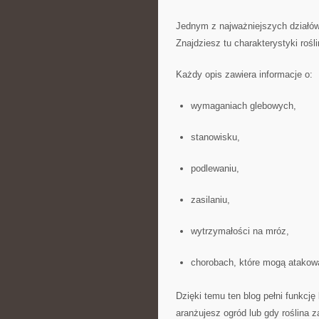
Jednym z najważniejszych działów
Znajdziesz tu charakterystyki roś
Każdy opis zawiera informacje o:
wymaganiach glebowych,
stanowisku,
podlewaniu,
zasilaniu,
wytrzymałości na mróz,
chorobach, które mogą atakowa
Dzięki temu ten blog pełni funkcj
aranżujesz ogród lub gdy roślina 