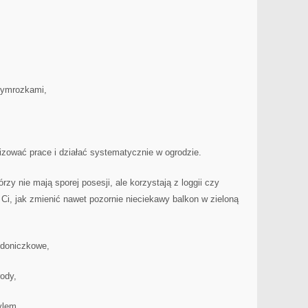
zymrozkami,
ować prace i działać systematycznie w ogrodzie.
órzy nie mają sporej posesji, ale korzystają z loggii czy
i, jak zmienić nawet pozornie nieciekawy balkon w zieloną
 doniczkowe,
rody,
ylem.