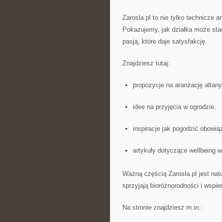
Zarosla.pl to nie tylko technicze a
Pokazujemy, jak działka może sta
pasją, które daje satysfakcję.
Znajdziesz tutaj:
propozycje na aranżację altany
idee na przyjęcia w ogrodzie,
inspiracje jak pogodzić obowią
artykuły dotyczące wellbeing w
Ważną częścią Zarosla.pl jest nat
sprzyjają bioróżnorodności i wspier
Na stronie znajdziesz m.in.: