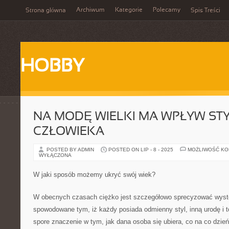
Archiwum
Kategorie
Polecamy
Strona główna
Spis Treści
HOBBY
NA MODĘ WIELKI MA WPŁYW STY
CZŁOWIEKA
POSTED BY ADMIN
POSTED ON LIP - 8 - 2025
MOŻLIWOŚĆ K
WYŁĄCZONA
W jaki sposób możemy ukryć swój wiek?
W obecnych czasach ciężko jest szczegółowo sprecyzować wyst
spowodowane tym, iż każdy posiada odmienny styl, inną urodę i 
spore znaczenie w tym, jak dana osoba się ubiera, co na co dzień