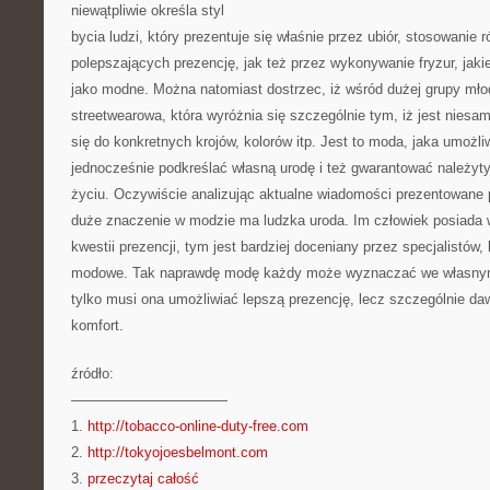
niewątpliwie określa styl
bycia ludzi, który prezentuje się właśnie przez ubiór, stosowani
polepszających prezencję, jak też przez wykonywanie fryzur, jaki
jako modne. Można natomiast dostrzec, iż wśród dużej grupy mł
streetwearowa, która wyróżnia się szczególnie tym, iż jest niesa
się do konkretnych krojów, kolorów itp. Jest to moda, jaka umożli
jednocześnie podkreślać własną urodę i też gwarantować należy
życiu. Oczywiście analizując aktualne wiadomości prezentowane
duże znaczenie w modzie ma ludzka uroda. Im człowiek posiada
kwestii prezencji, tym jest bardziej doceniany przez specjalistów
modowe. Tak naprawdę modę każdy może wyznaczać we własnym 
tylko musi ona umożliwiać lepszą prezencję, lecz szczególnie d
komfort.
źródło:
———————————
1.
http://tobacco-online-duty-free.com
2.
http://tokyojoesbelmont.com
3.
przeczytaj całość