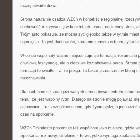
raczej otwarte drzwi.
Strona naturalnie osadza WŻCh w kontekście regionalnej rzeczyw
duchowość rozgrywa się w konkretach: praca, codzienny stres, a
Trójmiasto pokazuje, że można żyć głęboko także w rytmie miast
ogarnięcia. To jest duchowość, która nie zamyka w teorii, tylko u
W opisie wspólnoty ważne miejsce zajmuje formacja, rozumiana j
chwilową fascynację, ale o cierpliwe kształtowanie serca. Stron
formacja to światło – a nie presja. To także przestrzeń, w której 
rozeznawania.
Dla osób bardziej zaangażowanych strona bywa centrum informacji
temu, że jest wspólny rytm. Dlatego na stronie mogą pojawiać się 
planowanie. To szczególnie cenne, gdy życie pędzi, a jednocześn
czas na spotkanie.
WŻCh Trójmiasto prezentuje też wspólnotę jako miejsce, gdzie waż
Spotkania, rozmowy, dzielenie – to wszystko wymaga zaufania. St