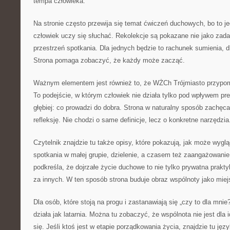
tempa człowieka.
Na stronie często przewija się temat ćwiczeń duchowych, bo to je
człowiek uczy się słuchać. Rekolekcje są pokazane nie jako zada
przestrzeń spotkania. Dla jednych będzie to rachunek sumienia, d
Strona pomaga zobaczyć, że każdy może zacząć.
Ważnym elementem jest również to, że WŻCh Trójmiasto przypom
To podejście, w którym człowiek nie działa tylko pod wpływem pres
głębiej: co prowadzi do dobra. Strona w naturalny sposób zachęca
refleksję. Nie chodzi o same definicje, lecz o konkretne narzędzia
Czytelnik znajdzie tu także opisy, które pokazują, jak może wygl
spotkania w małej grupie, dzielenie, a czasem też zaangażowani
podkreśla, że dojrzałe życie duchowe to nie tylko prywatna prakt
za innych. W ten sposób strona buduje obraz wspólnoty jako miej
Dla osób, które stoją na progu i zastanawiają się „czy to dla mni
działa jak latarnia. Można tu zobaczyć, że wspólnota nie jest dla 
się. Jeśli ktoś jest w etapie porządkowania życia, znajdzie tu języ