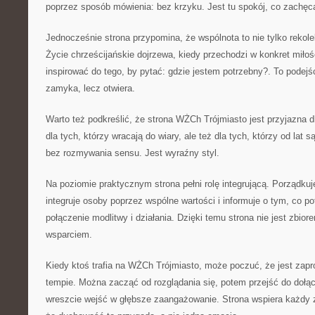
poprzez sposób mówienia: bez krzyku. Jest tu spokój, co zachęca
Jednocześnie strona przypomina, że wspólnota to nie tylko rekolek
Życie chrześcijańskie dojrzewa, kiedy przechodzi w konkret miłoś
inspirować do tego, by pytać: gdzie jestem potrzebny?. To podej
zamyka, lecz otwiera.
Warto też podkreślić, że strona WŻCh Trójmiasto jest przyjazna 
dla tych, którzy wracają do wiary, ale też dla tych, którzy od lat 
bez rozmywania sensu. Jest wyraźny styl.
Na poziomie praktycznym strona pełni rolę integrującą. Porządkuje
integruje osoby poprzez wspólne wartości i informuje o tym, co po
połączenie modlitwy i działania. Dzięki temu strona nie jest zbio
wsparciem.
Kiedy ktoś trafia na WŻCh Trójmiasto, może poczuć, że jest zap
tempie. Można zacząć od rozglądania się, potem przejść do dołąc
wreszcie wejść w głębsze zaangażowanie. Strona wspiera każdy z