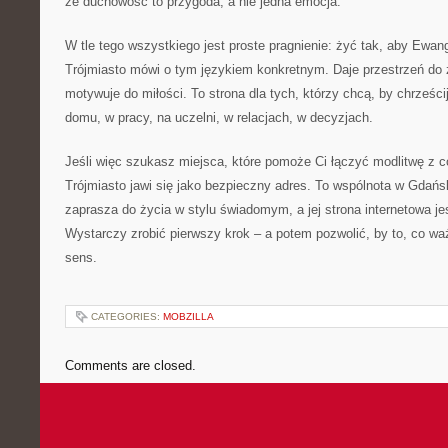
że duchowość to przygoda, a nie jedna emocja.
W tle tego wszystkiego jest proste pragnienie: żyć tak, aby Ewan
Trójmiasto mówi o tym językiem konkretnym. Daje przestrzeń do 
motywuje do miłości. To strona dla tych, którzy chcą, by chrześc
domu, w pracy, na uczelni, w relacjach, w decyzjach.
Jeśli więc szukasz miejsca, które pomoże Ci łączyć modlitwę z
Trójmiasto jawi się jako bezpieczny adres. To wspólnota w Gdańsk
zaprasza do życia w stylu świadomym, a jej strona internetowa je
Wystarczy zrobić pierwszy krok – a potem pozwolić, by to, co wa
sens.
CATEGORIES:
MOBZILLA
Comments are closed.