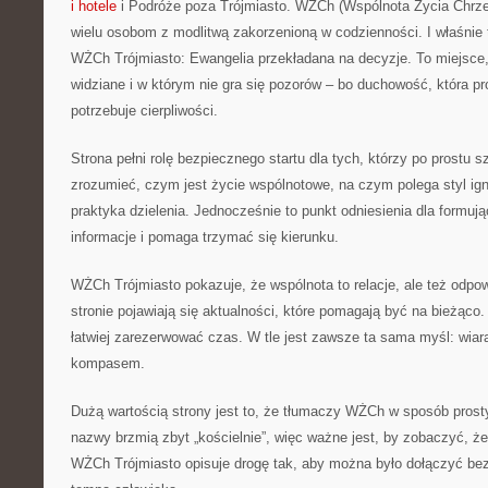
i hotele
i Podróże poza Trójmiasto. WŻCh (Wspólnota Życia Chrześ
wielu osobom z modlitwą zakorzenioną w codzienności. I właśnie 
WŻCh Trójmiasto: Ewangelia przekładana na decyzje. To miejsce,
widziane i w którym nie gra się pozorów – bo duchowość, która pr
potrzebuje cierpliwości.
Strona pełni rolę bezpiecznego startu dla tych, którzy po prostu 
zrozumieć, czym jest życie wspólnotowe, na czym polega styl ign
praktyka dzielenia. Jednocześnie to punkt odniesienia dla formuj
informacje i pomaga trzymać się kierunku.
WŻCh Trójmiasto pokazuje, że wspólnota to relacje, ale też odpo
stronie pojawiają się aktualności, które pomagają być na bieżąco.
łatwiej zarezerwować czas. W tle jest zawsze ta sama myśl: wiara
kompasem.
Dużą wartością strony jest to, że tłumaczy WŻCh w sposób prosty.
nazwy brzmią zbyt „kościelnie”, więc ważne jest, by zobaczyć, ż
WŻCh Trójmiasto opisuje drogę tak, aby można było dołączyć bez