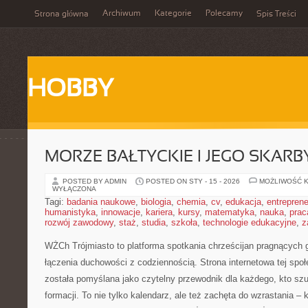
Archiwum
Kategorie
Polecamy
Strona główna
Spis Treści
HOBBY
MORZE BAŁTYCKIE I JEGO SKARB
POSTED BY ADMIN
POSTED ON STY - 15 - 2026
MOŻLIWOŚĆ 
WYŁĄCZONA
Tagi:
badania naukowe
,
biologia
,
chemia
,
cv
,
edukacja
,
entreprene
humanistyka
,
innowacje
,
kariera
,
kursy
,
matematyka
,
nauka
,
prac
rozwój zawodowy
,
staż
,
studia
,
szkoła
,
technologie edukacyjne
,
z
WŻCh Trójmiasto to platforma spotkania chrześcijan pragnących gł
łączenia duchowości z codziennością. Strona internetowa tej spo
została pomyślana jako czytelny przewodnik dla każdego, kto sz
formacji. To nie tylko kalendarz, ale też zachęta do wzrastania 