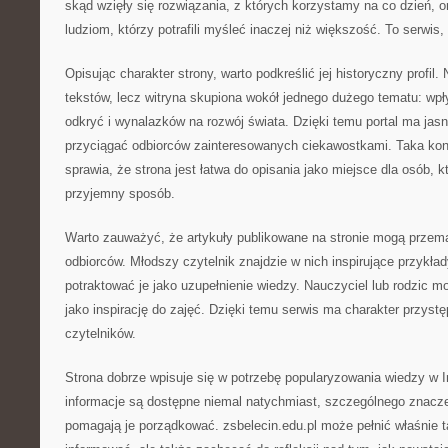
skąd wzięły się rozwiązania, z których korzystamy na co dzień, 
ludziom, którzy potrafili myśleć inaczej niż większość. To serwis,
Opisując charakter strony, warto podkreślić jej historyczny profil.
tekstów, lecz witryna skupiona wokół jednego dużego tematu: wpł
odkryć i wynalazków na rozwój świata. Dzięki temu portal ma ja
przyciągać odbiorców zainteresowanych ciekawostkami. Taka ko
sprawia, że strona jest łatwa do opisania jako miejsce dla osób, 
przyjemny sposób.
Warto zauważyć, że artykuły publikowane na stronie mogą przem
odbiorców. Młodszy czytelnik znajdzie w nich inspirujące przykła
potraktować je jako uzupełnienie wiedzy. Nauczyciel lub rodzic m
jako inspirację do zajęć. Dzięki temu serwis ma charakter przyst
czytelników.
Strona dobrze wpisuje się w potrzebę popularyzowania wiedzy w 
informacje są dostępne niemal natychmiast, szczególnego znaczen
pomagają je porządkować. zsbelecin.edu.pl może pełnić właśnie t