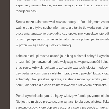
zapamiętywaniem faktów, ale rozmową z przeszłością. Taki sposó
rozwijaniu pasji.
Strona może zainteresować również osoby, które lubią mało znane
ważne są nie tylko suche informacje, ale także tło wydarzeń, char
otoczenia, znaczenie przypadku czy społeczne konsekwencje odkr
otrzymuje lepsze zrozumienie tematu. Serwis pokazuje, że wynala
w próżni — są częścią ludzkich ambicji.
zsbelecin.edu.pl można opisać jako blog o historii odkryć i wyna
zrozumieć, jak dawne odkrycia wpływają na współczesność i dlac
znaczenie. Artykuły pokazują, że dzisiejsza technologia, medycyn
czy badania kosmosu są efektem pracy wielu pokoleń ludzi, któr
schematy. Taki przekaz sprawia, że strona może być atrakcyjna n
nauki, ale także dla osób zainteresowanych rozwojem człowieka.
Portal wyróżnia się tym, że łączy wiedzę w formie przystępnej dl
Nie jest to miejsce przeznaczone wyłącznie dla specjalistów. Te
zarówno osoby, które dopiero zaczynają swoją przygodę z nauką, j