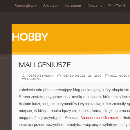
Archiwum
Kategorie
Polecamy
Strona główna
Spis Treści
HOBBY
MALI GENIUSZE
POSTED BY ADMIN
POSTED ON CZE - 23 - 2026
MOŻLIWOŚĆ 
WYŁĄCZONA
zsbelecin.edu.pl to interesujący blog edukacyjny, który skupia się
Strona została przygotowana z myślą o osobach, które chcą lepie
historie ludzi, idei, eksperymentów i wynalazków, które zmieniły 
miejsce, w którym nauka łączy się z lekką formą, dzięki czemu n
mogą stać się przystępne. Polecam
Niedocenieni Geniusze
i Hist
inspiruje przede wszystkim tematyką związaną z wybitnymi umysł