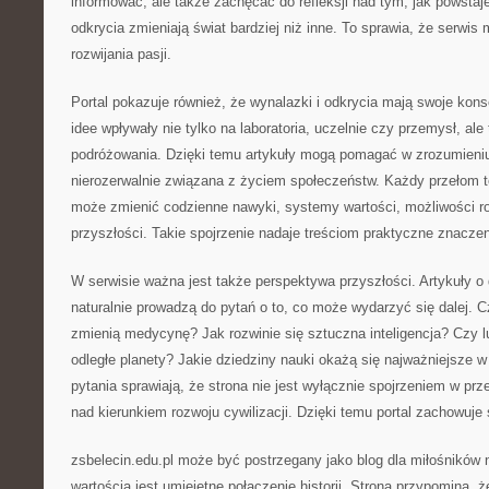
informować, ale także zachęcać do refleksji nad tym, jak powstaje
odkrycia zmieniają świat bardziej niż inne. To sprawia, że serwi
rozwijania pasji.
Portal pokazuje również, że wynalazki i odkrycia mają swoje ko
idee wpływały nie tylko na laboratoria, uczelnie czy przemysł, al
podróżowania. Dzięki temu artykuły mogą pomagać w zrozumieniu
nierozerwalnie związana z życiem społeczeństw. Każdy przełom 
może zmienić codzienne nawyki, systemy wartości, możliwości r
przyszłości. Takie spojrzenie nadaje treściom praktyczne znaczen
W serwisie ważna jest także perspektywa przyszłości. Artykuły 
naturalnie prowadzą do pytań o to, co może wydarzyć się dalej. 
zmienią medycynę? Jak rozwinie się sztuczna inteligencja? Czy 
odległe planety? Jakie dziedziny nauki okażą się najważniejsze 
pytania sprawiają, że strona nie jest wyłącznie spojrzeniem w prze
nad kierunkiem rozwoju cywilizacji. Dzięki temu portal zachowuje
zsbelecin.edu.pl może być postrzegany jako blog dla miłośników 
wartością jest umiejętne połączenie historii. Strona przypomina