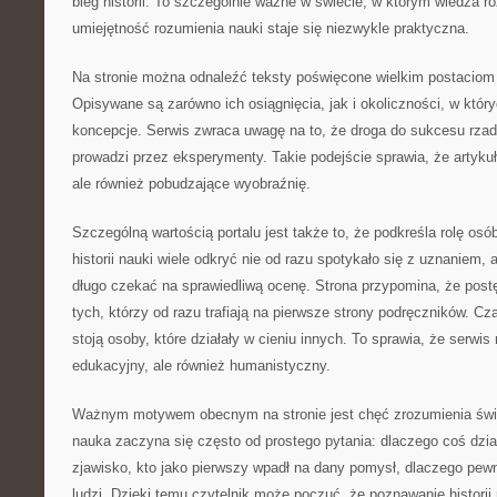
bieg historii. To szczególnie ważne w świecie, w którym wiedza ro
umiejętność rozumienia nauki staje się niezwykle praktyczna.
Na stronie można odnaleźć teksty poświęcone wielkim postaciom 
Opisywane są zarówno ich osiągnięcia, jak i okoliczności, w któ
koncepcje. Serwis zwraca uwagę na to, że droga do sukcesu rza
prowadzi przez eksperymenty. Takie podejście sprawia, że artykuł
ale również pobudzające wyobraźnię.
Szczególną wartością portalu jest także to, że podkreśla rolę os
historii nauki wiele odkryć nie od razu spotykało się z uznaniem,
długo czekać na sprawiedliwą ocenę. Strona przypomina, że post
tych, którzy od razu trafiają na pierwsze strony podręczników. C
stoją osoby, które działały w cieniu innych. To sprawia, że serwis
edukacyjny, ale również humanistyczny.
Ważnym motywem obecnym na stronie jest chęć zrozumienia świa
nauka zaczyna się często od prostego pytania: dlaczego coś dzia
zjawisko, kto jako pierwszy wpadł na dany pomysł, dlaczego pewn
ludzi. Dzięki temu czytelnik może poczuć, że poznawanie historii n