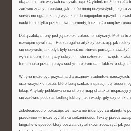
etapach historii wpływali na cywilizację. Czytelnik może znaleźć 
zarówno znanych postaci, jak i osób mniej oczywistych, często 
serwis nie ogranicza się wyłącznie do najpopularniejszych nazwisk
nauki to nie tylko przełomowe momenty, lecz także cierpliwa prac
Dużą zaletą strony jest jej szeroki zakres tematyczny. Można tu 
rozwojem cywilizacji. Poszczególne artykuły pokazują, jak rodziły 
się oczywiste, a kiedyś były odważne. Serwis pomaga zauważyć
wynalazkiem, teorią czy odkryciem stoi człowiek — często z wła
temu nauka przestaje być suchym zbiorem dat i faktów, a staje s
Witryna może być przydatna dla uczniów, studentów, nauczycieli,
oraz wszystkich osób, które lubią szukać inspiracji. Jej treści mo
lekcji. Artykuły publikowane na stronie mają charakter inspiracyjn
się zarówno podczas krótkiej lektury, jak i wtedy, gdy czytelnik 
zsbelecin.edu.pl pokazuje, że nauka nie musi być zamknięta w p
przeciwnie — może być bliska codzienności. Teksty przedstawiają
biografie w sposób, który pozwala czytelnikowi zobaczyć, jak jed