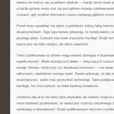
wiedza nie kończy się na jednym artykule — każdy temat może p
a każde pytanie może stać się początkiem rozwoju zainteresowa
czasach, gdy szybkie informacje często zastępują głębsze zrozu
Portal może spodobać się także czytelnikom, którzy lubią histori
eksperymentach. Tego typu tematy pokazują, że rozwój wiedzy n
prostego planu. Czasami kluczowe znaczenie ma błąd. Dzięki tem
ważna jest nie tylko wiedza, ale także uważność.
Treści publikowane na stronie mogą również pomagać w budowani
współczesność. Wiele dzisiejszych debat — dotyczących sztucznej
energii, klimatu, medycyny czy eksploracji kosmosu — ma swoje
odkryciach i wieloletnim rozwoju nauki. Serwis pokazuje, że aby l
teraźniejszość, warto znać przeszłość technologii. Takie podejści
każdego, kto chce patrzeć na świat bardziej świadomie.
zsbelecin.edu.pl to nie tylko zbiór artykułów, ale również miejsce
może budować przekonanie, że nauka jest częścią codziennego ży
zamkniętą w laboratoriach. Dzięki publikowanym treściom czyteln