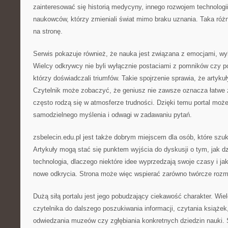
zainteresować się historią medycyny, innego rozwojem technologi
naukowców, którzy zmieniali świat mimo braku uznania. Taka ró
na stronę.
Serwis pokazuje również, że nauka jest związana z emocjami, wybo
Wielcy odkrywcy nie byli wyłącznie postaciami z pomników czy po
którzy doświadczali triumfów. Takie spojrzenie sprawia, że artykuł
Czytelnik może zobaczyć, że geniusz nie zawsze oznacza łatwe 
często rodzą się w atmosferze trudności. Dzięki temu portal może
samodzielnego myślenia i odwagi w zadawaniu pytań.
zsbelecin.edu.pl jest także dobrym miejscem dla osób, które szuk
Artykuły mogą stać się punktem wyjścia do dyskusji o tym, jak dzi
technologia, dlaczego niektóre idee wyprzedzają swoje czasy i ja
nowe odkrycia. Strona może więc wspierać zarówno twórcze rozm
Dużą siłą portalu jest jego pobudzający ciekawość charakter. Wi
czytelnika do dalszego poszukiwania informacji, czytania książe
odwiedzania muzeów czy zgłębiania konkretnych dziedzin nauki. 