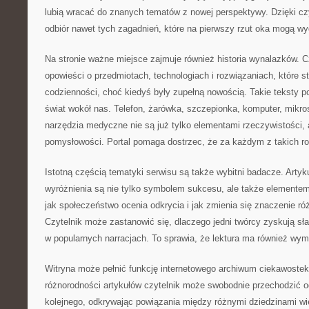
lubią wracać do znanych tematów z nowej perspektywy. Dzięki czyt
odbiór nawet tych zagadnień, które na pierwszy rzut oka mogą wy
Na stronie ważne miejsce zajmuje również historia wynalazków. 
opowieści o przedmiotach, technologiach i rozwiązaniach, które st
codzienności, choć kiedyś były zupełną nowością. Takie teksty p
świat wokół nas. Telefon, żarówka, szczepionka, komputer, mik
narzędzia medyczne nie są już tylko elementami rzeczywistości, a
pomysłowości. Portal pomaga dostrzec, że za każdym z takich ro
Istotną częścią tematyki serwisu są także wybitni badacze. Artyk
wyróżnienia są nie tylko symbolem sukcesu, ale także elementem
jak społeczeństwo ocenia odkrycia i jak zmienia się znaczenie ró
Czytelnik może zastanowić się, dlaczego jedni twórcy zyskują sła
w popularnych narracjach. To sprawia, że lektura ma również wy
Witryna może pełnić funkcję internetowego archiwum ciekawostek. 
różnorodności artykułów czytelnik może swobodnie przechodzić o
kolejnego, odkrywając powiązania między różnymi dziedzinami w