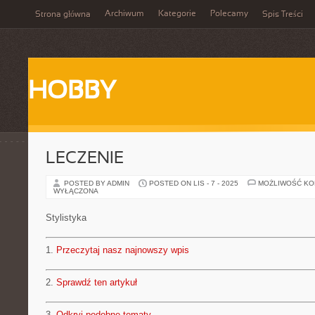
Archiwum
Kategorie
Polecamy
Strona główna
Spis Treści
HOBBY
LECZENIE
POSTED BY ADMIN
POSTED ON LIS - 7 - 2025
MOŻLIWOŚĆ K
WYŁĄCZONA
Stylistyka
1.
Przeczytaj nasz najnowszy wpis
2.
Sprawdź ten artykuł
3.
Odkryj podobne tematy