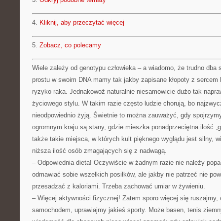
4.
Kliknij, aby przeczytać więcej
5.
Zobacz, co polecamy
Wiele zależy od genotypu człowieka – a wiadomo, że trudno dba si
prostu w swoim DNA mamy tak jakby zapisane kłopoty z sercem
ryzyko raka. Jednakowoż naturalnie niesamowicie dużo tak napr
życiowego stylu. W takim razie często ludzie chorują, bo najzwyc
nieodpowiednio żyją. Świetnie to można zauważyć, gdy spojrzy
ogromnym kraju są stany, gdzie mieszka ponadprzeciętna ilość „g
także takie miejsca, w których kult pięknego wyglądu jest silny, w
niższa ilość osób zmagających się z nadwagą.
– Odpowiednia dieta! Oczywiście w żadnym razie nie należy popa
odmawiać sobie wszelkich posiłków, ale jakby nie patrzeć nie po
przesadzać z kaloriami. Trzeba zachować umiar w żywieniu.
– Więcej aktywności fizycznej! Zatem sporo więcej się ruszajmy,
samochodem, uprawiajmy jakieś sporty. Może basen, tenis ziemn