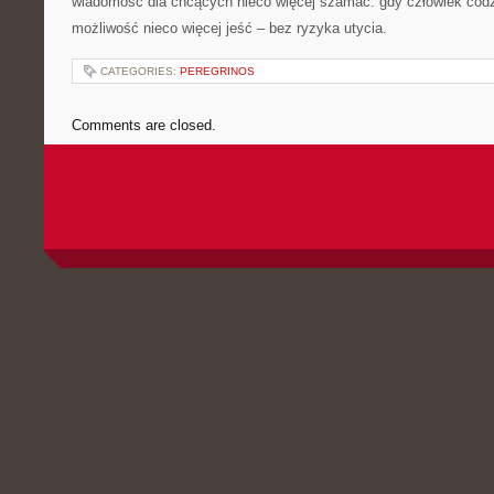
wiadomość dla chcących nieco więcej szamać: gdy człowiek codz
możliwość nieco więcej jeść – bez ryzyka utycia.
CATEGORIES:
PEREGRINOS
Comments are closed.