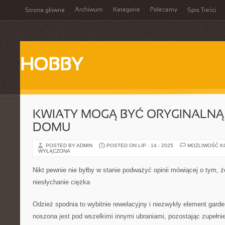
Archiwum
Kategorie
Polecamy
Strona główna
Spis Treści
HOBBY
KWIATY MOGĄ BYĆ ORYGINALN
DOMU
POSTED BY ADMIN
POSTED ON LIP - 14 - 2025
MOŻLIWOŚĆ 
WYŁĄCZONA
Nikt pewnie nie byłby w stanie podważyć opinii mówiącej o tym, ż
niesłychanie ciężka
Odzież spodnia to wybitnie rewelacyjny i niezwykły element garde
noszona jest pod wszelkimi innymi ubraniami, pozostając zupełni