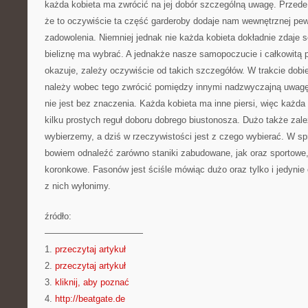
każda kobieta ma zwrócić na jej dobór szczególną uwagę. Przede
że to oczywiście ta część garderoby dodaje nam wewnętrznej pewn
zadowolenia. Niemniej jednak nie każda kobieta dokładnie zdaje s
bieliznę ma wybrać. A jednakże nasze samopoczucie i całkowitą p
okazuje, zależy oczywiście od takich szczegółów. W trakcie dobie
należy wobec tego zwrócić pomiędzy innymi nadzwyczajną uwagę 
nie jest bez znaczenia. Każda kobieta ma inne piersi, więc każd
kilku prostych reguł doboru dobrego biustonosza. Dużo także zale
wybierzemy, a dziś w rzeczywistości jest z czego wybierać. W s
bowiem odnaleźć zarówno staniki zabudowane, jak oraz sportowe
koronkowe. Fasonów jest ściśle mówiąc dużo oraz tylko i jedynie
z nich wyłonimy.
źródło:
———————————
1.
przeczytaj artykuł
2.
przeczytaj artykuł
3.
kliknij, aby poznać
4.
http://beatgate.de