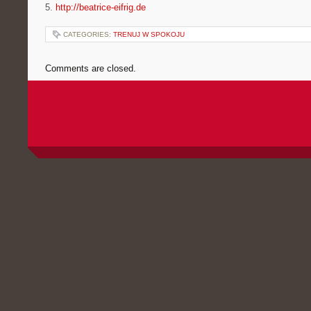
5.
http://beatrice-eifrig.de
CATEGORIES:
TRENUJ W SPOKOJU
Comments are closed.