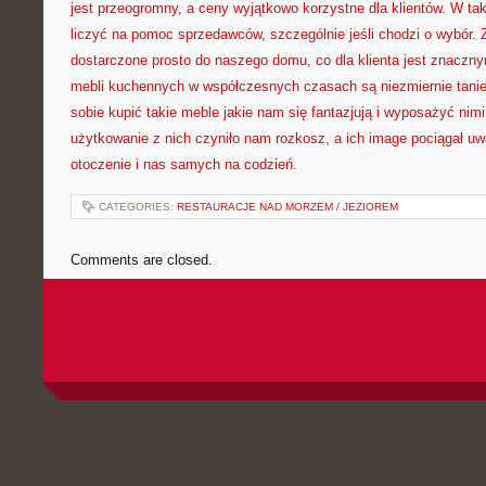
jest przeogromny, a ceny wyjątkowo korzystne dla klientów. W ta
liczyć na pomoc sprzedawców, szczególnie jeśli chodzi o wybór.
dostarczone prosto do naszego domu, co dla klienta jest znacz
mebli kuchennych w współczesnych czasach są niezmiernie tan
sobie kupić takie meble jakie nam się fantazjują i wyposażyć ni
użytkowanie z nich czyniło nam rozkosz, a ich image pociągał 
otoczenie i nas samych na codzień.
CATEGORIES:
RESTAURACJE NAD MORZEM / JEZIOREM
Comments are closed.