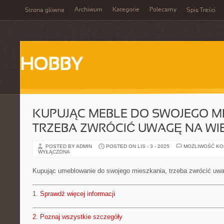
Archiwum
Kategorie
Polecamy
Strona główna
Spis Treści
HOBBY
KUPUJĄC MEBLE DO SWOJEGO MI
TRZEBA ZWRÓCIĆ UWAGĘ NA WI
POSTED BY ADMIN
POSTED ON LIS - 3 - 2025
MOŻLIWOŚĆ K
WYŁĄCZONA
Kupując umeblowanie do swojego mieszkania, trzeba zwrócić uwa
1.
Sprawdź więcej informacji
2.
Poznaj wszystkie szczegóły