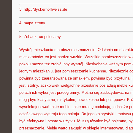
3.
http://dyckerhoffweiss.de
4.
mapa strony
5.
Zobacz, co polecamy
Wystrój mieszkania ma obszerne znaczenie. Odsłania on charakte
mieszkańców, co jest bardzo ważkie. Wszelkie pomieszczenie w
pokoju można też zrobić inny wystrój. Niesłychanie ważnym po
jednym mieszkaniu, jest pomieszczenie kuchenne. Niezależnie od 
powinna być zaaranżowana ze smakiem, powinna być przytulna i w
jest istotny, aczkolwiek wielgachne przesłanie posiadają meble k
porach ich wybór jest przeogromny. Można się zadecydować na m
mogą być klasyczne, rustykalne, nowoczesne lub postępowe. Ka
wyselekcjonować takie meble, jakie mu się podobają, jednakże p
całościowego wystroju tego pokoju. Do jego kolorystyki i motywu
być efektywne i proste w użytku. Muszą również być pojemne, by 
przeznaczenie. Meble warto zakupić w sklepie internetowym, dla