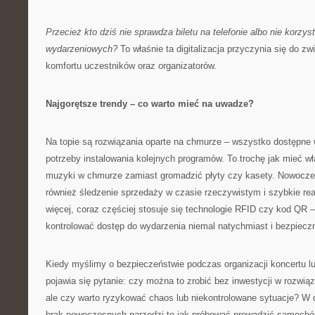
Przecież kto dziś nie sprawdza biletu na telefonie albo nie korzyst
wydarzeniowych?
To właśnie ta digitalizacja przyczynia się do z
komfortu uczestników oraz organizatorów.
Najgorętsze trendy – co warto mieć na uwadze?
Na topie są rozwiązania oparte na chmurze – wszystko dostępne
potrzeby instalowania kolejnych programów. To trochę jak mieć wła
muzyki w chmurze zamiast gromadzić płyty czy kasety. Nowoczes
również śledzenie sprzedaży w czasie rzeczywistym i szybkie re
więcej, coraz częściej stosuje się technologie RFID czy kod QR 
kontrolować dostęp do wydarzenia niemal natychmiast i bezpieczn
Kiedy myślimy o bezpieczeństwie podczas organizacji koncertu l
pojawia się pytanie: czy można to zrobić bez inwestycji w rozwi
ale czy warto ryzykować chaos lub niekontrolowane sytuacje? W do
brak nowoczesnych narzędzi to jak próbować prowadzić samochó