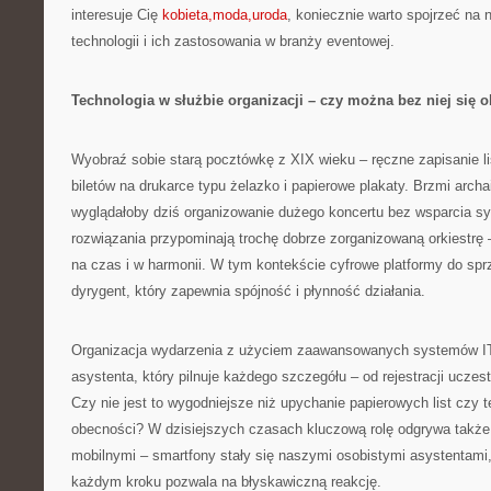
interesuje Cię
kobieta,moda,uroda
, koniecznie warto spojrzeć na 
technologii i ich zastosowania w branży eventowej.
Technologia w służbie organizacji – czy można bez niej się 
Wyobraź sobie starą pocztówkę z XIX wieku – ręczne zapisanie li
biletów na drukarce typu żelazko i papierowe plakaty. Brzmi arch
wyglądałoby dziś organizowanie dużego koncertu bez wsparcia 
rozwiązania przypominają trochę dobrze zorganizowaną orkiestrę
na czas i w harmonii. W tym kontekście cyfrowe platformy do spr
dyrygent, który zapewnia spójność i płynność działania.
Organizacja wydarzenia z użyciem zaawansowanych systemów IT 
asystenta, który pilnuje każdego szczegółu – od rejestracji uczes
Czy nie jest to wygodniejsze niż upychanie papierowych list czy t
obecności? W dzisiejszych czasach kluczową rolę odgrywa także 
mobilnymi – smartfony stały się naszymi osobistymi asystentami,
każdym kroku pozwala na błyskawiczną reakcję.