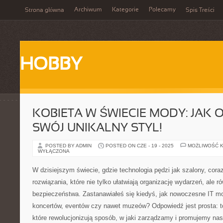
Archiwum
Kategorie
Polecamy
Strona główna
Spis Treści
HOBBY
KOBIETA W ŚWIECIE MODY: JAK
SWÓJ UNIKALNY STYL!
POSTED BY ADMIN
POSTED ON CZE - 19 - 2025
MOŻLIWOŚĆ 
WYŁĄCZONA
W dzisiejszym świecie, gdzie technologia pędzi jak szalony, cora
rozwiązania, które nie tylko ułatwiają organizację wydarzeń, ale 
bezpieczeństwa. Zastanawiałeś się kiedyś, jak nowoczesne IT m
koncertów, eventów czy nawet muzeów? Odpowiedź jest prosta: to
które rewolucjonizują sposób, w jaki zarządzamy i promujemy nas