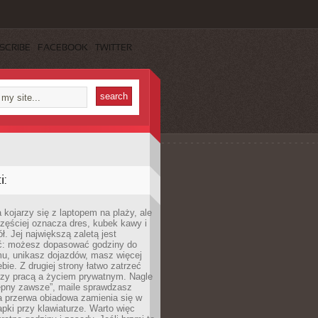
SCRIBE
FACEBOOK
TWITTER
:
 kojarzy się z laptopem na plaży, ale
zęściej oznacza dres, kubek kawy i
ł. Jej największą zaletą jest
ć: możesz dopasować godziny do
mu, unikasz dojazdów, masz więcej
bie. Z drugiej strony łatwo zatrzeć
dzy pracą a życiem prywatnym. Nagle
tępny zawsze”, maile sprawdzasz
a przerwa obiadowa zamienia się w
pki przy klawiaturze. Warto więc