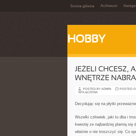
Archiwum
Katego
Strona główna
HOBBY
JEŻELI CHCESZ, 
WNĘTRZE NABR
POSTED BY ADMIN
POSTED ON
WYŁĄCZONA
Decydując się na płytki przeważn
Wszelki człowiek, jaki to dba i t
kwestię ze najbardziej plamią się
właśnie o nie troszczyć się. Co s