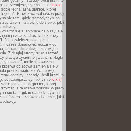
retne godziny i zasady. Jeśli brzmi to
go potrzebujesz, symbolicznie
kliknij
 sobie jedną jasną granicę, której
ę trzymać. Prawdziwa wolność w pracy
zyna się tam, gdzie samodyscyplina
z zaufaniem – zarówno do siebie, jak i
racodawcy.
 kojarzy się z laptopem na plaży, ale
zęściej oznacza dres, kubek kawy i
ł. Jej największą zaletą jest
ć: możesz dopasować godziny do
mu, unikasz dojazdów, masz więcej
bie. Z drugiej strony łatwo zatrzeć
dzy pracą a życiem prywatnym. Nagle
tępny zawsze”, maile sprawdzasz
a przerwa obiadowa zamienia się w
pki przy klawiaturze. Warto więc
retne godziny i zasady. Jeśli brzmi to
go potrzebujesz, symbolicznie
kliknij
 sobie jedną jasną granicę, której
ę trzymać. Prawdziwa wolność w pracy
zyna się tam, gdzie samodyscyplina
z zaufaniem – zarówno do siebie, jak i
racodawcy.