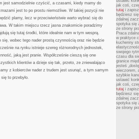
ustawić konk
em jest samodzielnie czyścić, a czasami, kiedy mamy do
jak coś, cze
tutaj
i zapisz
zmazami jest to po prostu niemożliwe. W takiej pozycji nie
będziesz si
pędzić plamy, lecz w przeciwieństwie warto wybrać się do
zdalnej zac
spotyka się 
szawa. W takim miejscu rzecz jasna znakomicie poradzimy
ze strony p
dują się tutaj środki, które idealnie nam w tym wesprą.
Praca zdalna
w praktyce c
 się, wobec tego nader prostą czynnością oraz nie będzie
kuchenny stó
elastycznoś
ześnie na rynku istnieje szereg różnorodnych jednostek,
swojego ryt
ynność, jaką jest pranie. Współcześnie cieszą się one
czasu dla sie
granice mię
stkich klientów a dzieje się tak, przeto, ze zniewalająco
jesteś „dos
 plamy z kobierców nader z trudem jest usunąć, a tym samym
wieczorem, 
szybkie kana
się to przebyło.
ustawić konk
jak coś, cze
tutaj
i zapisz
będziesz si
zdalnej zac
spotyka się 
ze strony p