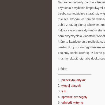
Naturalnie niekiedy bardzo z trud
czynienia z wybitnie kłopotliwymi 
trzeba samodzielnie starać się wy
miejsca, którym jest pralnia war
sobie z każdą plamą albowiem znaj
Takie czyszczenie dywanów stanie
nam przyczyniało kłopotów. Współc
które to każdego dnia realizują cz
bardzo dużym zaintrygowaniem wszy
zdajemy sobie kwestię, iż liczne
musimy skupić się, aby doskonale 
źródło:
———————————
1.
przeczytaj artykuł
2.
więcej danych
3.
link
4.
sprawdź szczegóły
5.
odwiedź witrynę