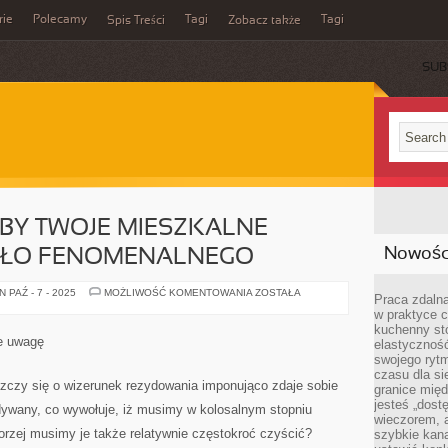
rie
Polecamy
Tagi
Tagi
Spis Treści
Zobacz także
SUB
ABY TWOJE MIESZKALNE
Nowości
AŁO FENOMENALNEGO
JEŻELI
 PAŹ - 7 - 2025
MOŻLIWOŚĆ KOMENTOWANIA
ZOSTAŁA
Praca zdalna
CHCESZ,
w praktyce c
ABY
TWOJE
kuchenny stó
MIESZKALNE
ie uwagę
elastycznoś
WNĘTRZE
NABRAŁO
swojego ryt
FENOMENALNEGO
czasu dla sie
roszczy się o wizerunek rezydowania imponująco zdaje sobie
granice mię
jesteś „dos
 dywany, co wywołuje, iż musimy w kolosalnym stopniu
wieczorem, 
porzej musimy je także relatywnie częstokroć czyścić?
szybkie kana