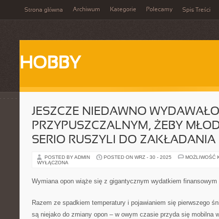
Archiwum
Kategorie
Polecamy
Strona główna
Spis Treści
HOBBY
JESZCZE NIEDAWNO WYDAWAŁO
PRZYPUSZCZALNYM, ŻEBY MŁODZ
SERIO RUSZYLI DO ZAKŁADANIA
POSTED BY ADMIN
POSTED ON WRZ - 30 - 2025
MOŻLIWOŚĆ 
WYŁĄCZONA
Wymiana opon wiąże się z gigantycznym wydatkiem finansowym
Razem ze spadkiem temperatury i pojawianiem się pierwszego śn
są niejako do zmiany opon – w owym czasie przyda się mobilna w