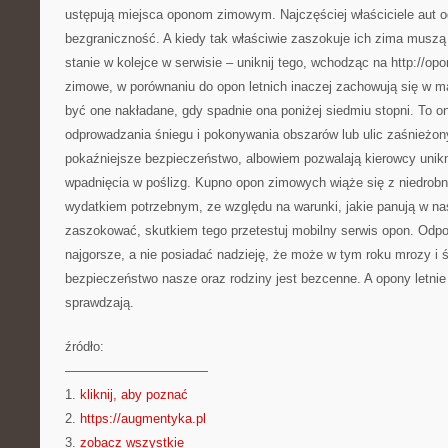
ustępują miejsca oponom zimowym. Najczęściej właściciele aut 
bezgraniczność. A kiedy tak właściwie zaszokuje ich zima muszą 
stanie w kolejce w serwisie – uniknij tego, wchodząc na http://op
zimowe, w porównaniu do opon letnich inaczej zachowują się w 
być one nakładane, gdy spadnie ona poniżej siedmiu stopni. To 
odprowadzania śniegu i pokonywania obszarów lub ulic zaśnieżon
pokaźniejsze bezpieczeństwo, albowiem pozwalają kierowcy unik
wpadnięcia w poślizg. Kupno opon zimowych wiąże się z niedro
wydatkiem potrzebnym, ze względu na warunki, jakie panują w n
zaszokować, skutkiem tego przetestuj mobilny serwis opon. Odpo
najgorsze, a nie posiadać nadzieję, że może w tym roku mrozy i
bezpieczeństwo nasze oraz rodziny jest bezcenne. A opony letnie
sprawdzają.
źródło:
———————————
1.
kliknij, aby poznać
2.
https://augmentyka.pl
3.
zobacz wszystkie