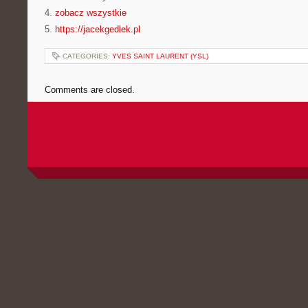
4.
zobacz wszystkie
5.
https://jacekgedlek.pl
CATEGORIES:
YVES SAINT LAURENT (YSL)
Comments are closed.