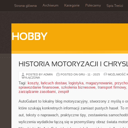
Archiwum
Kategorie
Polecamy
Strona główna
Spis Treści
HOBBY
HISTORIA MOTORYZACJI I CHRYS
POSTED BY ADMIN
POSTED ON GRU - 11 - 2025
MOŻLIWOŚĆ 
WYŁĄCZONA
Tagi:
koszty
,
łańcuch dostaw
,
logistyka
,
magazynowanie
,
przycho
sprawozdanie finansowe
,
szkolenia biznesowe
,
transport firmowy
zarządzanie zasobami
,
zespół
AutoGalant to lokalny blog motoryzacyjny, stworzony z myślą o
które szukają konkretnych informacji zamiast pustych haseł. To 
aut, teksty o naprawach, praktyczne tipy, zestawienia samochod
wyliczenia wydatków łączą się w przemyślany obraz świata moto