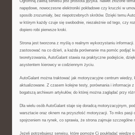
Ogromną zaletą serwisu jest prostota języka. Nawet złożone temat
napędowe, nowoczesne elektroniki pokładowe czy kruczki w umo
sposób zrozumiały, bez niepotrzebnych skrótów. Dzięki temu Aut
w którym każdy czuje się swobodnie, niezależnie od tego, czy ro
dopiero robi pierwsze kroki.
Strona jest tworzona z myślą o realnym wykorzystaniu informac
zastosować na co dzień, a każda porównanie ma pomóc podjąć k
teoretyzowania, AutoGalant stawia na praktyczne podejście, dzięk
asystentem kierowcy w codziennym życiu.
AutoGalant można traktować jak motoryzacyjne centrum wiedzy, kt
aktualizowane. Z czasem kolejne testy, porównania i informacje z
bogatszą archiwum artykułów, do której można zaglądać przy róż
Dla wielu osób AutoGalant staje się doradcą motoryzacyjnym, po
warsztacie oraz oknem na przyszłość motoryzacji. To miks pasj
spojrzeniem na rynek, co sprawia, że strona zajmuje szczególne 
Jeżeli potrzebujesz serwisu, które pomoże Ci poukładać wiedzę o 