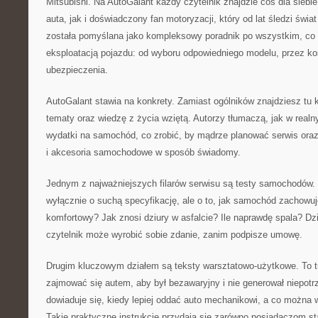
Mitsubishi. Na AutoGalant każdy czytelnik znajdzie coś dla siebi
auta, jak i doświadczony fan motoryzacji, który od lat śledzi świa
została pomyślana jako kompleksowy poradnik po wszystkim, co 
eksploatacją pojazdu: od wyboru odpowiedniego modelu, przez ko
ubezpieczenia.
AutoGalant stawia na konkrety. Zamiast ogólników znajdziesz tu 
tematy oraz wiedzę z życia wziętą. Autorzy tłumaczą, jak w real
wydatki na samochód, co zrobić, by mądrze planować serwis oraz
i akcesoria samochodowe w sposób świadomy.
Jednym z najważniejszych filarów serwisu są testy samochodów. 
wyłącznie o suchą specyfikację, ale o to, jak samochód zachowuj
komfortowy? Jak znosi dziury w asfalcie? Ile naprawdę spala? D
czytelnik może wyrobić sobie zdanie, zanim podpisze umowę.
Drugim kluczowym działem są teksty warsztatowo-użytkowe. To tu
zajmować się autem, aby był bezawaryjny i nie generował niepotr
dowiaduje się, kiedy lepiej oddać auto mechanikowi, a co można
Takie praktyczne instrukcje przydają się zarówno posiadaczom st