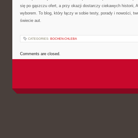
się po gąszczu ofert, a przy okazji dostarczy ciekawych historii, 
wyborem. To blog, który łączy w sobie testy, porady i nowości, t
świecie aut.
CATEGORIES:
BOCHEN-CHLEBA
Comments are closed.