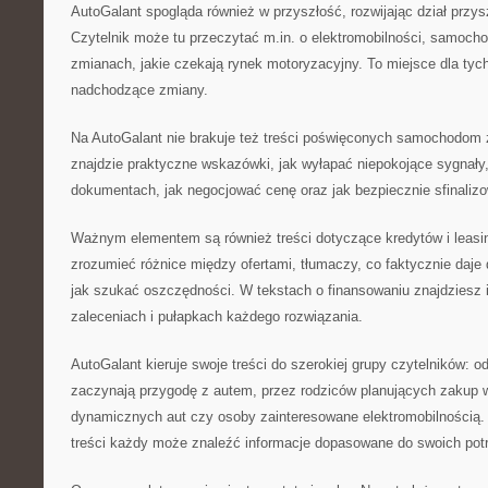
AutoGalant spogląda również w przyszłość, rozwijając dział przys
Czytelnik może tu przeczytać m.in. o elektromobilności, samoc
zmianach, jakie czekają rynek motoryzacyjny. To miejsce dla tyc
nadchodzące zmiany.
Na AutoGalant nie brakuje też treści poświęconych samochodom z
znajdzie praktyczne wskazówki, jak wyłapać niepokojące sygnały,
dokumentach, jak negocjować cenę oraz jak bezpiecznie sfinalizo
Ważnym elementem są również treści dotyczące kredytów i leas
zrozumieć różnice między ofertami, tłumaczy, co faktycznie daje
jak szukać oszczędności. W tekstach o finansowaniu znajdziesz i
zaleceniach i pułapkach każdego rozwiązania.
AutoGalant kieruje swoje treści do szerokiej grupy czytelników: od
zaczynają przygodę z autem, przez rodziców planujących zakup 
dynamicznych aut czy osoby zainteresowane elektromobilnością. D
treści każdy może znaleźć informacje dopasowane do swoich pot