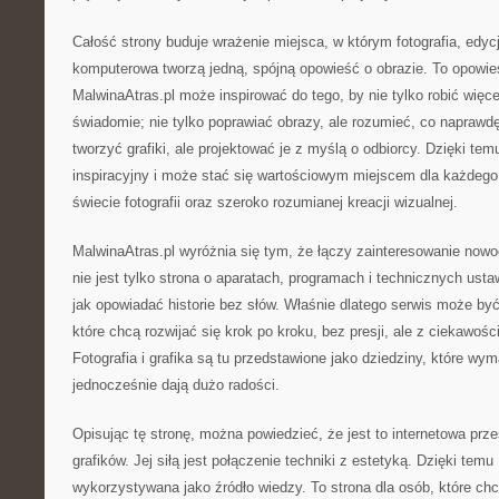
Całość strony buduje wrażenie miejsca, w którym fotografia, edycj
komputerowa tworzą jedną, spójną opowieść o obrazie. To opowie
MalwinaAtras.pl może inspirować do tego, by nie tylko robić więcej 
świadomie; nie tylko poprawiać obrazy, ale rozumieć, co naprawd
tworzyć grafiki, ale projektować je z myślą o odbiorcy. Dzięki te
inspiracyjny i może stać się wartościowym miejscem dla każdego,
świecie fotografii oraz szeroko rozumianej kreacji wizualnej.
MalwinaAtras.pl wyróżnia się tym, że łączy zainteresowanie now
nie jest tylko strona o aparatach, programach i technicznych usta
jak opowiadać historie bez słów. Właśnie dlatego serwis może b
które chcą rozwijać się krok po kroku, bez presji, ale z ciekawoś
Fotografia i grafika są tu przedstawione jako dziedziny, które wym
jednocześnie dają dużo radości.
Opisując tę stronę, można powiedzieć, że jest to internetowa przes
grafików. Jej siłą jest połączenie techniki z estetyką. Dzięki te
wykorzystywana jako źródło wiedzy. To strona dla osób, które chcą,