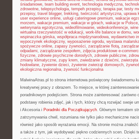
śniadaniowe
,
team building event
,
technologia medyczna
,
technol
zdrowotne
,
telepsychologia
,
tempeh przepisy
,
terapia par
,
testy 
przepisy
,
travel blogger
,
trekking
,
twórczość artystyczna
,
uprawa 
user experience online
,
usługi cateringowe premium
,
wakacje egz
morzem
,
wakacje premium
,
wakacje w górach
,
wakacje w Polsce
weterynaria egzotyczna
,
wideofilmowanie
,
wideokonferencje
,
wine
wirtualna rzeczywistość w edukacji
,
work-life balance w domu
,
wo
wspinaczka górska
,
współpraca międzynarodowa
,
wydawnictwo in
wypoczynek ekologiczny
,
wyposażenie ogrodu
,
wystawa malarsk
spożywcze online
,
zapasy żywności
,
zarządzanie flotą
,
zarządzan
odpadami
,
zarządzanie zespołem
,
zdjęcia produktowe e-commerc
fizyczne
,
zdrowie psychiczne dorosłych
,
zdrowie publiczne
,
zdrow
zmiany klimatyczne
,
zupy krem
,
zwiedzanie z dziećmi
,
zwierzęta
hodowlane
,
żywienie dzieci
,
żywienie zwierząt domowych
,
żywno
ekologiczna regionalna
,
żywność funkcjonalna
MalwinaAtras.pl to strona internetowa poświęcony świadomemu ka
kreatywnej pracy z obrazem. To miejsce, w której zainteresowanie
poradnikowym podejściem. Strona może zainteresować zarówno os
podstawy robienia zdjęć, jak i tych, którzy chcą rozwijać swoje um
i Akcesoria i
Poradniki dla Początkujących
. Głównym tematem str
zatrzymywania chwil, rozumiana nie tylko jako mechaniczne naci
również jako sposób wyrażania emocji. Na stronie można znaleźć 
a także z tym, jak wydobywać piękno codziennych scen. Dzięki 