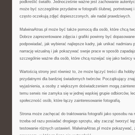
podkreślić światło. Jednocześnie ważne jest zachowanie autentyc
może być szczególnie przydatne w fotografii ślubnej, portretowej i
często oczekują zdjęć dopieszczonych, ale nadal prawdziwych.
MalwinaAtras.pl może być także pomocą dla osób, które chcą twor
Dobrze zaprezentowane zdjęcia i grafiki powinny być dopasowane
podpowiadać, jak wybierać najlepsze kadry, jak unikać nadmiaru
narrację wizualną i jak pokazywać swoje prace w sposób zapadaj
szczególnie ważne dla osób, które chcą rozwijać się jako twórcy w
Wartością strony jest również to, że może łączyć treści dla hobb
przydatnymi dla bardziej świadomych twórców. Początkujący zna
wyjaśnienia, a osoby z większym doświadczeniem mogą zainteres
temu serwis nie zamyka się w jednej wąskiej grupie odbiorców, 
społeczność osób, które łączy zainteresowanie fotografią.
Strona może zachęcać do traktowania fotografii jako sposobu na 
trzeba od razu posiadać drogiego sprzętu, aby zacząć tworzyć le
testowanie różnych ustawień. MalwinaAtras.pl może pokazywać, że