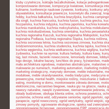
kluby czytelnicze
,
koktajle bezalkoholowe
,
kolacje jednogarnkowe
kompostowanie domowe
,
kompozycje kwiatowe
,
komunikacja inte
kulinarne
,
konferencje naukowe żywienie
,
konkursy
,
konkursy art
obywatelskie
,
konsultacje prawnicze
,
kosmetyki dla zwierząt
,
kra
hobby
,
kuchnia bałkańska
,
kuchnia brazylijska
,
kuchnia camping
dla singli
,
kuchnia francuska
,
kuchnia fusion
,
kuchnia grecka
,
kuc
hiszpańska
,
kuchnia indyjska
,
kuchnia japońska
,
kuchnia koreań
kuchnia marokańska
,
kuchnia meksykańska
,
kuchnia molekularn
kuchnia niskobudżetowa
,
kuchnia orientalna
,
kuchnia peruwiańsk
kuchnia regionalna Kaszub
,
kuchnia regionalna Małopolski
,
kuchni
regionalna Podlasia
,
kuchnia regionalna Śląska
,
kuchnia roślinna
,
kuchnia sezonowa letnia
,
kuchnia sezonowa zimowa
,
kuchnia sk
śródziemnomorska
,
kuchnia studencka
,
kuchnia tajska
,
kuchnia t
kuchnia węgierska
,
kuchnia wielkanocna
,
kuchnia wigilijna
,
kuchni
żydowska
,
kuchnie na wymiar
,
kultura herbaty
,
kultura kawy
,
kurs
tag
,
last minute
,
łazienki nowoczesne
,
lemoniady domowe
,
lobbyi
logo design
,
lokalne bazary
,
lunchbox do pracy
,
łyżwiarstwo
,
made
mała architektura ogrodowa
,
malarstwo abstrakcyjne
,
malarstwo o
malowanie po numerach
,
marketing automation
,
marketing mobiln
marketing strategiczny
,
marynaty domowe
,
meble industrialne
,
me
modułowe
,
meble skandynawskie
,
media tradycyjne
,
medycyna es
prewencyjna
,
mental health
,
miejskie rośliny
,
mieszkanie z balko
eating
,
monitoring w domu
,
monitorowanie zdrowia domowe
,
motio
elektroniczna
,
narciarstwo biegowe
,
nauka gry na gitarze
,
nauka gr
nawozy naturalne
,
nawyki żywieniowe
,
niemarnowanie jedzenia
,
n
obiady budżetowe
,
obsługa klienta online
,
ochrona powietrza
,
ochr
systemów
,
ochrona wód
,
odżywianie seniorów
,
ogród japoński
,
ogr
parapecie
,
ogród nowoczesny
,
ogród wertykalny
,
ogród wiejski
,
og
zimowy pomysły
,
ogrzewanie ekologiczne
,
opieka nad zwierzęta
oprogramowanie biznesowe
,
oprogramowanie ERP
,
organizacja 