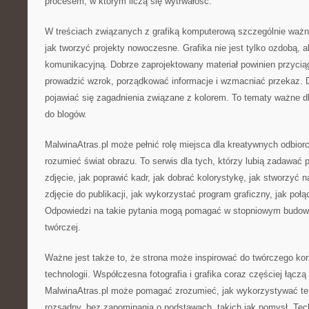
procesem, w którym liczą się wytrwałość.
W treściach związanych z grafiką komputerową szczególnie waż
jak tworzyć projekty nowoczesne. Grafika nie jest tylko ozdobą, a
komunikacyjną. Dobrze zaprojektowany materiał powinien przycią
prowadzić wzrok, porządkować informacje i wzmacniać przekaz. 
pojawiać się zagadnienia związane z kolorem. To tematy ważne dla
do blogów.
MalwinaAtras.pl może pełnić rolę miejsca dla kreatywnych odbiorc
rozumieć świat obrazu. To serwis dla tych, którzy lubią zadawać p
zdjęcie, jak poprawić kadr, jak dobrać kolorystykę, jak stworzyć n
zdjęcie do publikacji, jak wykorzystać program graficzny, jak poł
Odpowiedzi na takie pytania mogą pomagać w stopniowym budow
twórczej.
Ważne jest także to, że strona może inspirować do twórczego ko
technologii. Współczesna fotografia i grafika coraz częściej łączą
MalwinaAtras.pl może pomagać zrozumieć, jak wykorzystywać te
rozsądny, bez zapominania o podstawach, takich jak pomysł. Tech