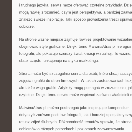
i trudnego języka, serwis może oferować czytelne przykłady. Dzi
mogą łatwiej zrozumieć, czym jest perspektywa, a bardziej zaa
znaleźć świeże inspiracje. Taki sposób prowadzenia treści sprawia
odbiorze.
Na stronie ważne miejsce zajmuje również projektowanie wizualn
obejmować style graficzne. Dzięki temu MalwinaAtras.pl nie ogran
fotografii, ale pokazuje szerszy świat kreacji wizualnej. To ważn
obraz często funkcjonuje na styku marketingu.
Strona może być szczególnie cenna dla osób, które chcą nauczyć
zdjęcia i grafiki do stron firmowych. W takich zastosowaniach liczy
ale także waga grafiki. Artykuły mogą pomagać w zrozumieniu, jak
czytelne. Dzięki temu serwis może wspierać zarówno właścicieli 
MalwinaAtras.pl można postrzegać jako inspirujące kompendium.
dotyczyć zarówno podstaw fotografii, jak i bardziej specjalistyczn
retusz zdjęć ślubnych. Różnorodność tematów sprawia, że strona
odbiorców o różnych potrzebach i poziomach zaawansowania.