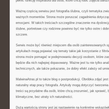
pełnić funkcję inspiratora dla osób, które chcą robić zdjęcia bard
Ważną częścią serwisu jest fotografia ślubna, czyli tematyka z
ważnych momentów. Strona może poruszać zagadnienia dotyczące
emocjami. W takich treściach szczególne znaczenie ma dyskrecja
ślubne, portretowe czy rodzinne powinno być nie tylko ostre i dob
szczere.
Serwis może być również miejscem dla osób zainteresowanych s
artykułach mogą pojawiać się tematy takie jak korzystanie z filtr
strona może pomagać w podejmowaniu decyzji osobom, które zasta
będzie dla nich najlepiej dopasowany. Ważne jest tu nie tylko ana
technicznych, ale także pokazanie, że dobry efekt zależy od umie
MalwinaAtras.pl to także blog o postprodukcji. Obróbka zdjęć jest
naturalny etap pracy fotografa. Artykuły mogą dotyczyć tworzenia 
treści są przydatne dla osób, które chcą zrozumieć, jak sprawić, b
klimatyczne, bez utraty ich naturalności.
Dużą wartością strony jest jej nastawienie na konkretne wskazówk