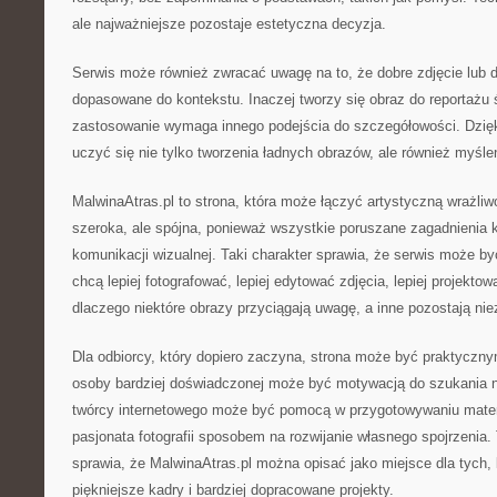
ale najważniejsze pozostaje estetyczna decyzja.
Serwis może również zwracać uwagę na to, że dobre zdjęcie lub d
dopasowane do kontekstu. Inaczej tworzy się obraz do reportażu
zastosowanie wymaga innego podejścia do szczegółowości. Dzię
uczyć się nie tylko tworzenia ładnych obrazów, ale również myśle
MalwinaAtras.pl to strona, która może łączyć artystyczną wrażliw
szeroka, ale spójna, ponieważ wszystkie poruszane zagadnienia k
komunikacji wizualnej. Taki charakter sprawia, że serwis może być
chcą lepiej fotografować, lepiej edytować zdjęcia, lepiej projektowa
dlaczego niektóre obrazy przyciągają uwagę, a inne pozostają ni
Dla odbiorcy, który dopiero zaczyna, strona może być praktyczn
osoby bardziej doświadczonej może być motywacją do szukania 
twórcy internetowego może być pomocą w przygotowywaniu materi
pasjonata fotografii sposobem na rozwijanie własnego spojrzenia.
sprawia, że MalwinaAtras.pl można opisać jako miejsce dla tych,
piękniejsze kadry i bardziej dopracowane projekty.