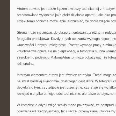
Atutem serwisu jest także łączenie wiedzy technicznej z kreatywno
przedstawiana wyłącznie jako efekt działania aparatu, ale jako p
Dzięki temu odbiorca może lepiej zrozumieć, że dobre zdjęcie pow
Strona może inspirować do eksperymentowania z różnymi rodzajami
fotografia produktowa. Każdy z tych obszarów wymaga nieco inneg
wrażliwości i innych umiejętności. Portret wymaga pracy z mimiką 
krajobrazowa opiera się na cierpliwości, a fotografia ślubna wyma
szerokiemu podejściu MalwinaAtras.pl może pokazywać, że fotogra
różnorodną.
Istotnym elementem strony jest również estetyka. Treści mogą z
na świat bardziej świadomie, dostrzegać gest dłoni. W fotografii c
decydują o tym, czy zdjęcie jest przeciętne, czy staje się wyjąt
rozwijać nie tylko umiejętności techniczne, ale także estetyczne 
W kontekście edycji zdjęć serwis może pokazywać, że postprodu
oderwana od rzeczywistości, lecz raczej przemyślana. Dobrze w