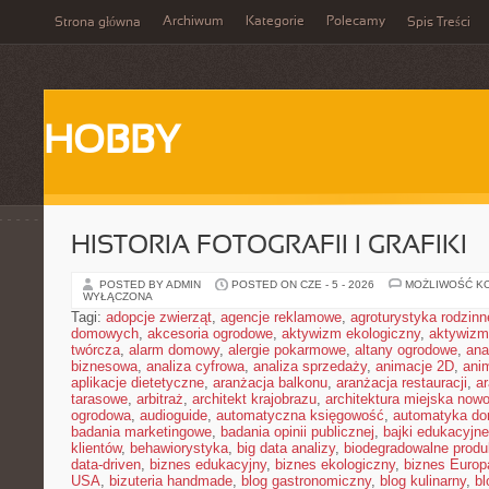
Archiwum
Kategorie
Polecamy
Strona główna
Spis Treści
HOBBY
HISTORIA FOTOGRAFII I GRAFIKI
POSTED BY ADMIN
POSTED ON CZE - 5 - 2026
MOŻLIWOŚĆ K
WYŁĄCZONA
Tagi:
adopcje zwierząt
,
agencje reklamowe
,
agroturystyka rodzinn
domowych
,
akcesoria ogrodowe
,
aktywizm ekologiczny
,
aktywizm
twórcza
,
alarm domowy
,
alergie pokarmowe
,
altany ogrodowe
,
ana
biznesowa
,
analiza cyfrowa
,
analiza sprzedaży
,
animacje 2D
,
ani
aplikacje dietetyczne
,
aranżacja balkonu
,
aranżacja restauracji
,
ar
tarasowe
,
arbitraż
,
architekt krajobrazu
,
architektura miejska now
ogrodowa
,
audioguide
,
automatyczna księgowość
,
automatyka d
badania marketingowe
,
badania opinii publicznej
,
bajki edukacyjne
klientów
,
behawiorystyka
,
big data analizy
,
biodegradowalne produ
data-driven
,
biznes edukacyjny
,
biznes ekologiczny
,
biznes Europ
USA
,
bizuteria handmade
,
blog gastronomiczny
,
blog kulinarny
,
bl