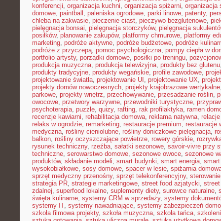
konferencji
,
organizacja kuchni
,
organizacja spiżarni
,
organizacja 
domowe
,
paintball
,
paleniska ogrodowe
,
parki linowe
,
patenty
,
per
chleba na zakwasie
,
pieczenie ciast
,
pieczywo bezglutenowe
,
pie
pielęgnacja bonsai
,
pielęgnacja storczyków
,
pielęgnacja sukulent
posiłków
,
planowanie zakupów
,
platformy chmurowe
,
platformy ed
marketing
,
podróże aktywne
,
podróże budżetowe
,
podróże kulinar
podróże z przyczepą
,
pomoc psychologiczna
,
pompy ciepła w do
portfolio artysty
,
porządki domowe
,
posiłki po treningu
,
pozycjonow
produkcja muzyczna
,
produkcja telewizyjna
,
produkty bez glutenu
produkty tradycyjne
,
produkty wegańskie
,
profile zawodowe
,
proje
projektowanie światła
,
projektowanie UI
,
projektowanie UX
,
projek
projekty domów nowoczesnych
,
projekty krajobrazowe wertykalne
parkowe
,
projekty wnętrz
,
przechowywanie
,
przesadzanie roślin
,
p
owocowe
,
przetwory warzywne
,
przewodniki turystyczne
,
przypra
psychoterapia
,
puzzle
,
quizy
,
rafting
,
rak profilaktyka
,
ramen dom
recenzje kawiarni
,
rehabilitacja domowa
,
reklama natywna
,
relacj
relaks w ogrodzie
,
remarketing
,
restauracje premium
,
restauracje
medyczna
,
rośliny cieniolubne
,
rośliny doniczkowe pielęgnacja
,
ro
balkon
,
rośliny oczyszczające powietrze
,
rowery górskie
,
rozrywk
rysunek techniczny
,
rzeźba
,
sałatki sezonowe
,
savoir-vivre przy s
techniczne
,
serowarstwo domowe
,
sezonowe owoce
,
sezonowe w
produktów
,
składanie modeli
,
smart budynki
,
smart energia
,
smart
wysokobiałkowe
,
sosy domowe
,
spacer w lesie
,
spiżarnia domow
sprzęt medyczny przenośny
,
sprzęt telekonferencyjny
,
sterowani
strategia PR
,
strategie marketingowe
,
street food azjatycki
,
stree
zdalnej
,
superfood lokalne
,
suplementy diety
,
surowce naturalne
,
święta kulinarne
,
systemy CRM w sprzedaży
,
systemy dokument
systemy IT
,
systemy nawadniające
,
systemy zabezpieczeń dom
szkoła filmowa projekty
,
szkoła muzyczna
,
szkoła tańca
,
szkoleni
sztuka gotowania
,
sztuka uliczna murale
,
sztuka użytkowa domo