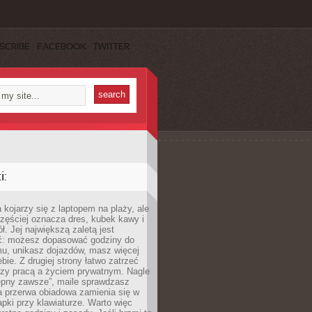
SCRIBE
FACEBOOK
TWITTER
:
 kojarzy się z laptopem na plaży, ale
zęściej oznacza dres, kubek kawy i
ł. Jej największą zaletą jest
ć: możesz dopasować godziny do
mu, unikasz dojazdów, masz więcej
bie. Z drugiej strony łatwo zatrzeć
dzy pracą a życiem prywatnym. Nagle
tępny zawsze”, maile sprawdzasz
a przerwa obiadowa zamienia się w
pki przy klawiaturze. Warto więc