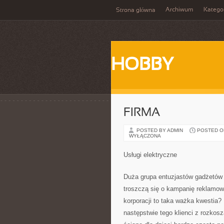
Archiwum
Katego
Strona główna
HOBBY
FIRMA
POSTED BY ADMIN
POSTED ON 
WYŁĄCZONA
Usługi elektryczne
Duża grupa entuzjastów gadżetów 
troszczą się o kampanię reklamową
korporacji to taka ważka kwestia?
następstwie tego klienci z rozkosz