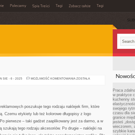
rie
Polecamy
Tagi
Tagi
Spis Treści
Zobacz także
SUB
Nowości
FIRMA
SIE - 6 - 2025
MOŻLIWOŚĆ KOMENTOWANIA
ZOSTAŁA
Praca zdalna
w praktyce c
kuchenny stó
elastycznoś
reklamowych poszukuje tego rodzaju naklejek firm, które
swojego ryt
czasu dla sie
. Czemu etykiety lub też kolorowe długopisy z logo
granice mię
 Po pierwsze – taki gadżet zaaplikowany jest za darmo, a w
jesteś „dos
wieczorem, 
ą szukają tego rodzaju akcesoriów. Po drugie – naklejki na
szybkie kana