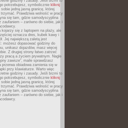
retne godziny i zasady. Jeśli brzmi to
go potrzebujesz, symbolicznie
kliknij
 sobie jedną jasną granicę, której
ę trzymać. Prawdziwa wolność w pracy
zyna się tam, gdzie samodyscyplina
z zaufaniem – zarówno do siebie, jak i
racodawcy.
 kojarzy się z laptopem na plaży, ale
zęściej oznacza dres, kubek kawy i
ł. Jej największą zaletą jest
ć: możesz dopasować godziny do
mu, unikasz dojazdów, masz więcej
bie. Z drugiej strony łatwo zatrzeć
dzy pracą a życiem prywatnym. Nagle
tępny zawsze”, maile sprawdzasz
a przerwa obiadowa zamienia się w
pki przy klawiaturze. Warto więc
retne godziny i zasady. Jeśli brzmi to
go potrzebujesz, symbolicznie
kliknij
 sobie jedną jasną granicę, której
ę trzymać. Prawdziwa wolność w pracy
zyna się tam, gdzie samodyscyplina
z zaufaniem – zarówno do siebie, jak i
racodawcy.