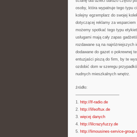
ścianę dla dzieci bardzo często po
osoby, która wypatruje tego typu
kolejny egzemplarz do swojej kole
dotyczącej reklamy za wsparciem 
możemy spotkać tego typu etykiet
usługami mają cały zapas gadżetów.
rozdawane są na najróżniejszych 
dodawane do gazet o pokrewnej tem
entuzjaści piszą do firm, by te w
ozdobić dom w szeregu przypadków
nudnych mieszkalnych wnętrz.
źródło:
———————————
1.
http://lf-radio.de
2.
http://lifeoftux.de
3.
więcej danych
4.
http://lilcrazyfuzzy.de
5.
http://limousines-service-group.