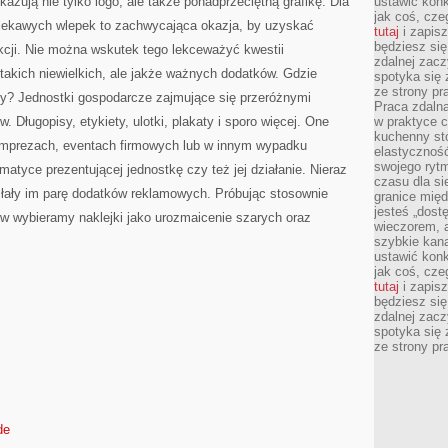
kazują nie tylko logo, ale także ponadprzeciętną grafikę. Dla
ustawić konk
jak coś, cze
 ciekawych wlepek to zachwycająca okazja, by uzyskać
tutaj
i zapisz
będziesz si
kcji. Nie można wskutek tego lekceważyć kwestii
zdalnej zac
takich niewielkich, ale jakże ważnych dodatków. Gdzie
spotyka się 
ze strony p
y? Jednostki gospodarcze zajmujące się przeróżnymi
Praca zdalna
 Długopisy, etykiety, ulotki, plakaty i sporo więcej. One
w praktyce c
kuchenny stó
imprezach, eventach firmowych lub w innym wypadku
elastycznoś
swojego ryt
atyce prezentującej jednostkę czy też jej działanie. Nieraz
czasu dla sie
ysłały im parę dodatków reklamowych. Próbując stosownie
granice mię
jesteś „dos
 wybieramy naklejki jako urozmaicenie szarych oraz
wieczorem, 
szybkie kana
ustawić konk
jak coś, cze
tutaj
i zapisz
będziesz si
zdalnej zac
spotyka się 
ze strony p
de