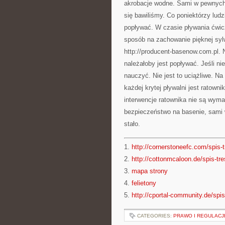
akrobacje wodne. Sami w pewnych 
się bawiliśmy. Co poniektórzy ludz
popływać. W czasie pływania ćwic
sposób na zachowanie pięknej sylw
http://producent-basenow.com.pl. 
należałoby jest popływać. Jeśli ni
nauczyć. Nie jest to uciążliwe. N
każdej krytej pływalni jest ratowni
interwencje ratownika nie są wym
bezpieczeństwo na basenie, sami 
stało.
1.
http://cornerstoneefc.com/spis-t
2.
http://cottonmcaloon.de/spis-tre
3.
mapa strony
4.
felietony
5.
http://cportal-community.de/spis
CATEGORIES:
PRAWO I REGULACJ