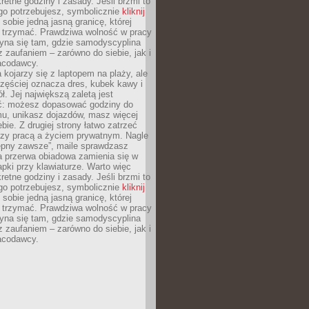
retne godziny i zasady. Jeśli brzmi to
go potrzebujesz, symbolicznie
kliknij
 sobie jedną jasną granicę, której
ę trzymać. Prawdziwa wolność w pracy
zyna się tam, gdzie samodyscyplina
z zaufaniem – zarówno do siebie, jak i
racodawcy.
 kojarzy się z laptopem na plaży, ale
zęściej oznacza dres, kubek kawy i
ł. Jej największą zaletą jest
ć: możesz dopasować godziny do
mu, unikasz dojazdów, masz więcej
bie. Z drugiej strony łatwo zatrzeć
dzy pracą a życiem prywatnym. Nagle
tępny zawsze”, maile sprawdzasz
a przerwa obiadowa zamienia się w
pki przy klawiaturze. Warto więc
retne godziny i zasady. Jeśli brzmi to
go potrzebujesz, symbolicznie
kliknij
 sobie jedną jasną granicę, której
ę trzymać. Prawdziwa wolność w pracy
zyna się tam, gdzie samodyscyplina
z zaufaniem – zarówno do siebie, jak i
racodawcy.