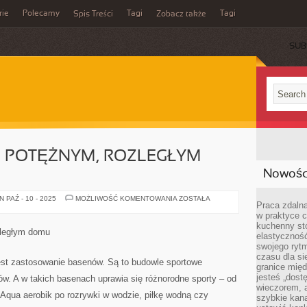
rie
Polecamy
Tagi
Tagi
Spis Treści
Zobacz także
SUB
O POTĘŻNYM, ROZLEGŁYM
Nowości
FANTAZJUJEMY
 PAŹ - 10 - 2025
MOŻLIWOŚĆ KOMENTOWANIA
ZOSTAŁA
Praca zdalna
O
POTĘŻNYM,
w praktyce c
ROZLEGŁYM
kuchenny stó
DOMU
zległym domu
elastycznoś
swojego ryt
czasu dla sie
jest zastosowanie basenów. Są to budowle sportowe
granice mię
jesteś „dos
ów. A w takich basenach uprawia się różnorodne sporty – od
wieczorem, 
Aqua aerobik po rozrywki w wodzie, piłkę wodną czy
szybkie kana