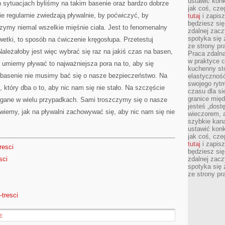
ustawić konk
sytuacjach byliśmy na takim basenie oraz bardzo dobrze
jak coś, cze
ie regularnie zwiedzają pływalnie, by poćwiczyć, by
tutaj
i zapisz
będziesz si
zymy niemal wszelkie mięśnie ciała. Jest to fenomenalny
zdalnej zac
spotyka się 
etki, to sposób na ćwiczenie kręgosłupa. Przetestuj
ze strony p
Należałoby jest więc wybrać się raz na jakiś czas na basen,
Praca zdalna
w praktyce c
e umiemy pływać to najważniejsza pora na to, aby się
kuchenny stó
a basenie nie musimy bać się o nasze bezpieczeństwo. Na
elastycznoś
swojego ryt
k, który dba o to, aby nic nam się nie stało. Na szczęście
czasu dla sie
granice mię
agane w wielu przypadkach. Sami troszczymy się o nasze
jesteś „dos
wiemy, jak na pływalni zachowywać się, aby nic nam się nie
wieczorem, 
szybkie kana
ustawić konk
jak coś, cze
tutaj
i zapisz
resci
będziesz si
sci
zdalnej zac
spotyka się 
ze strony p
-tresci
E