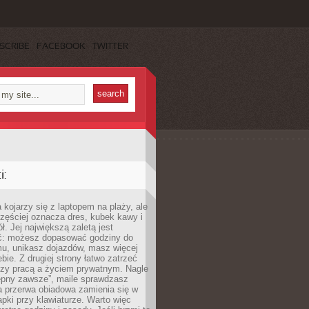
SCRIBE
FACEBOOK
TWITTER
:
 kojarzy się z laptopem na plaży, ale
zęściej oznacza dres, kubek kawy i
ł. Jej największą zaletą jest
ć: możesz dopasować godziny do
mu, unikasz dojazdów, masz więcej
bie. Z drugiej strony łatwo zatrzeć
dzy pracą a życiem prywatnym. Nagle
tępny zawsze”, maile sprawdzasz
a przerwa obiadowa zamienia się w
pki przy klawiaturze. Warto więc