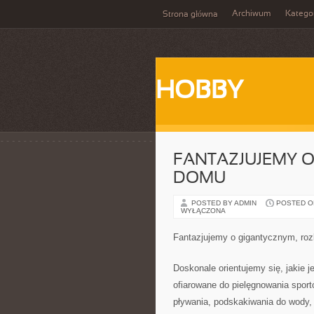
Archiwum
Katego
Strona główna
HOBBY
FANTAZJUJEMY 
DOMU
POSTED BY ADMIN
POSTED ON
WYŁĄCZONA
Fantazjujemy o gigantycznym, ro
Doskonale orientujemy się, jakie 
ofiarowane do pielęgnowania sport
pływania, podskakiwania do wody, 