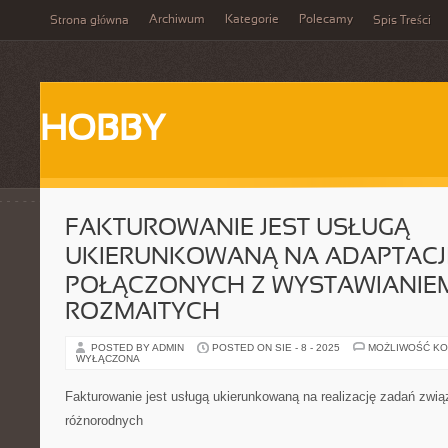
Archiwum
Kategorie
Polecamy
Strona główna
Spis Treści
HOBBY
FAKTUROWANIE JEST USŁUGĄ
UKIERUNKOWANĄ NA ADAPTACJ
POŁĄCZONYCH Z WYSTAWIANIE
ROZMAITYCH
POSTED BY ADMIN
POSTED ON SIE - 8 - 2025
MOŻLIWOŚĆ K
WYŁĄCZONA
Fakturowanie jest usługą ukierunkowaną na realizację zadań zwi
różnorodnych