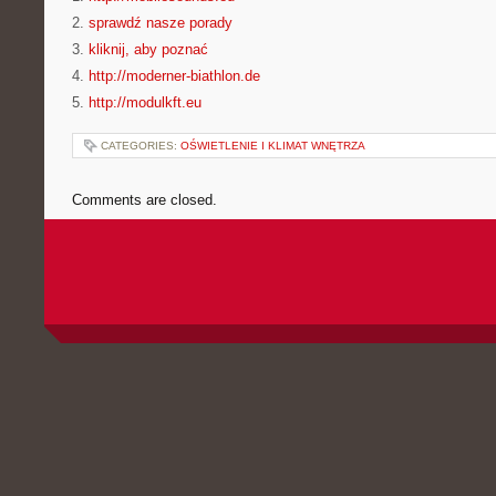
2.
sprawdź nasze porady
3.
kliknij, aby poznać
4.
http://moderner-biathlon.de
5.
http://modulkft.eu
CATEGORIES:
OŚWIETLENIE I KLIMAT WNĘTRZA
Comments are closed.