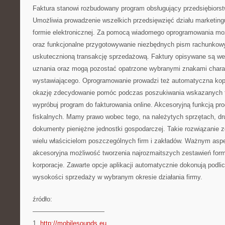
Faktura stanowi rozbudowany program obsługujący przedsiębiors
Umożliwia prowadzenie wszelkich przedsięwzięć działu marketing
formie elektronicznej. Za pomocą wiadomego oprogramowania mo
oraz funkcjonalne przygotowywanie niezbędnych pism rachunkow
uskutecznioną transakcję sprzedażową. Faktury opisywane są we
uznania oraz mogą pozostać opatrzone wybranymi znakami chara
wystawiającego. Oprogramowanie prowadzi też automatyczna ko
okazję zdecydowanie pomóc podczas poszukiwania wskazanych f
wypróbuj program do fakturowania online. Akcesoryjną funkcją pr
fiskalnych. Mamy prawo wobec tego, na należytych sprzętach, d
dokumenty pieniężne jednostki gospodarczej. Takie rozwiązanie 
wielu właścicielom poszczególnych firm i zakładów. Ważnym as
akcesoryjna możliwość tworzenia najrozmaitszych zestawień form
korporacje. Zawarte opcje aplikacji automatycznie dokonują podli
wysokości sprzedaży w wybranym okresie działania firmy.
źródło:
———————————
1.
http://mobilesounds.eu