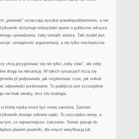
rym „pewniaki” oznaczają wysokie prawdopodobieństwo, a nie
Użytkownik otrzymuje wskazówki oparte o publiczne arkusze,
lnego sprawdzania, żeby utrwalić wiedzę. Taki model jest
encje: umiejętność argumentacji, a nie tylko mechaniczne
órzy chcą przygotować się nie tylko „żeby zdać”, ale żeby
ie drogę na rekrutację. W takich sytuacjach liczą się
Sqlmedia.pl podpowiada, jak rozplanować czas, jak unikać
ać odpowiedzi punktowane. To podejście jest szczególnie
 nie brak wiedzy, lecz zła strategia.
, w której nauka może być mniej samotna. Zamiast
żytkownik dostaje zebrane wątki. To oszczędza nerwy, a
a tym, co najważniejsze: ćwiczeniu. Serwis pasuje do
będzie planem powtórki, dla innych weryfikacją luk.