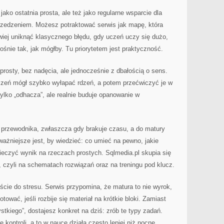
jako ostatnia prosta, ale też jako regularne wsparcie dla
przedzeniem. Możesz potraktować serwis jak mapę, która
twiej uniknąć klasycznego błędu, gdy uczeń uczy się dużo,
rośnie tak, jak mógłby. Tu priorytetem jest praktyczność.
prosty, bez nadęcia, ale jednocześnie z dbałością o sens.
uczeń mógł szybko wyłapać rdzeń, a potem przećwiczyć je w
tylko „odhacza”, ale realnie buduje opanowanie w
o przewodnika, zwłaszcza gdy brakuje czasu, a do matury
ważniejsze jest, by wiedzieć: co umieć na pewno, jakie
pieczyć wynik na rzeczach prostych. Sqlmedia.pl skupia się
, czyli na schematach rozwiązań oraz na treningu pod klucz.
cie do stresu. Serwis przypomina, że matura to nie wyrok,
otować, jeśli rozbije się materiał na krótkie bloki. Zamiast
zystkiego”, dostajesz konkret na dziś: zrób te typy zadań.
kontroli, a to w nauce działa często lepiej niż nocne