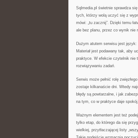
Sqlmedia.pl świetnie sprawdza się 
tych, którzy wolą uczyć się z wy
mówi: „tu zacznij”. Dzięki temu ła
ale bez planu, przez co wynik nie 
Dużym atutem serwisu jest język: 
Materiał jest podawany tak, aby 
praktyce. W efekcie czytelnik nie 
rozwiązywaniu zadań.
Serwis może pełnić rolę zwięzłeg
zostaje kilkanaście dni. Wtedy naj
błędy są powtarzalne, i jak zabez
na tym, co w praktyce daje spokój
Ważnym elementem jest też podejś
tylko etap, do którego da się przyg
wielkiej, przytłaczającej listy „ws
Takie podejście wzmacnia poczucie 