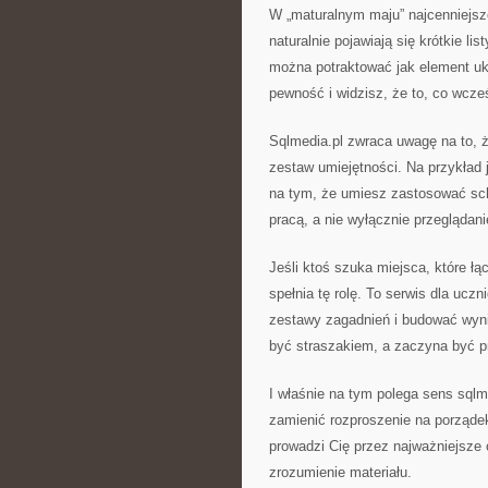
W „maturalnym maju” najcenniejsze
naturalnie pojawiają się krótkie l
można potraktować jak element uk
pewność i widzisz, że to, co wcześn
Sqlmedia.pl zwraca uwagę na to, ż
zestaw umiejętności. Na przykład 
na tym, że umiesz zastosować sch
pracą, a nie wyłącznie przeglądan
Jeśli ktoś szuka miejsca, które łą
spełnia tę rolę. To serwis dla ucz
zestawy zagadnień i budować wynik
być straszakiem, a zaczyna być p
I właśnie na tym polega sens sql
zamienić rozproszenie na porządek
prowadzi Cię przez najważniejsze 
zrozumienie materiału.