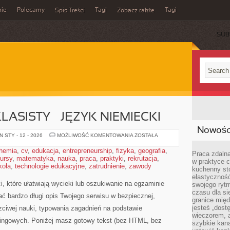
rie
Polecamy
Tagi
Tagi
Spis Treści
Zobacz także
SUB
ASISTY – JĘZYK NIEMIECKI
Nowości
EGZAMIN
 STY - 12 - 2026
MOŻLIWOŚĆ KOMENTOWANIA
ZOSTAŁA
ÓSMOKLASISTY
–
hemia
,
cv
,
edukacja
,
entrepreneurship
,
fizyka
,
geografia
,
JĘZYK
Praca zdalna
ursy
,
matematyka
,
nauka
,
praca
,
praktyki
,
rekrutacja
NIEMIECKI
,
w praktyce c
koła
,
technologie edukacyjne
,
zatrudnienie
,
zawody
kuchenny stó
elastycznoś
, które ułatwiają wycieki lub oszukiwanie na egzaminie
swojego ryt
czasu dla sie
ać bardzo długi opis Twojego serwisu w bezpiecznej,
granice mię
jesteś „dos
czciwej nauki, typowania zagadnień na podstawie
wieczorem, 
ningowych. Poniżej masz gotowy tekst (bez HTML, bez
szybkie kana