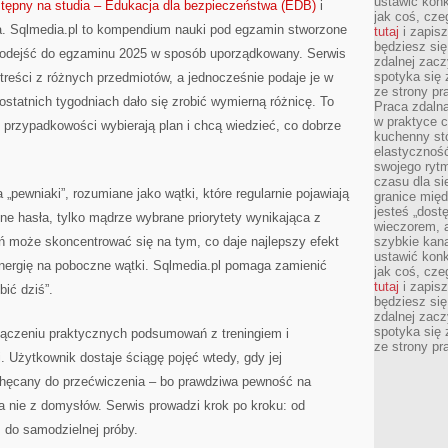
ustawić konk
ępny na studia – Edukacja dla bezpieczeństwa (EDB)
i
jak coś, cze
a. Sqlmedia.pl to kompendium nauki pod egzamin stworzone
tutaj
i zapisz
będziesz si
 podejść do egzaminu 2025 w sposób uporządkowany. Serwis
zdalnej zac
spotyka się 
reści z różnych przedmiotów, a jednocześnie podaje je w
ze strony p
ostatnich tygodniach dało się zrobić wymierną różnicę. To
Praca zdalna
w praktyce c
t przypadkowości wybierają plan i chcą wiedzieć, co dobrze
kuchenny stó
elastycznoś
swojego ryt
czasu dla sie
 „pewniaki”, rozumiane jako wątki, które regularnie pojawiają
granice mię
jesteś „dos
ne hasła, tylko mądrze wybrane priorytety wynikająca z
wieczorem, 
ń może skoncentrować się na tym, co daje najlepszy efekt
szybkie kana
ustawić konk
nergię na poboczne wątki. Sqlmedia.pl pomaga zamienić
jak coś, cze
tutaj
i zapisz
bić dziś”.
będziesz si
zdalnej zac
spotyka się 
ołączeniu praktycznych podsumowań z treningiem i
ze strony p
 Użytkownik dostaje ściągę pojęć wtedy, gdy jej
zachęcany do przećwiczenia – bo prawdziwa pewność na
 a nie z domysłów. Serwis prowadzi krok po kroku: od
ż do samodzielnej próby.