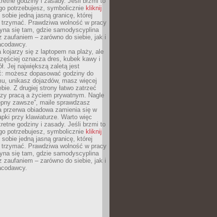
retne godziny i zasady. Jeśli brzmi to
go potrzebujesz, symbolicznie
kliknij
 sobie jedną jasną granicę, której
ę trzymać. Prawdziwa wolność w pracy
zyna się tam, gdzie samodyscyplina
z zaufaniem – zarówno do siebie, jak i
racodawcy.
 kojarzy się z laptopem na plaży, ale
zęściej oznacza dres, kubek kawy i
ł. Jej największą zaletą jest
ć: możesz dopasować godziny do
mu, unikasz dojazdów, masz więcej
bie. Z drugiej strony łatwo zatrzeć
dzy pracą a życiem prywatnym. Nagle
tępny zawsze”, maile sprawdzasz
a przerwa obiadowa zamienia się w
pki przy klawiaturze. Warto więc
retne godziny i zasady. Jeśli brzmi to
go potrzebujesz, symbolicznie
kliknij
 sobie jedną jasną granicę, której
ę trzymać. Prawdziwa wolność w pracy
zyna się tam, gdzie samodyscyplina
z zaufaniem – zarówno do siebie, jak i
racodawcy.