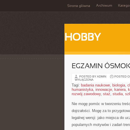
Archiwum
Katego
Strona główna
HOBBY
EGZAMIN ÓSMOKL
POSTED BY ADMIN
POSTED ON
WYŁĄCZONA
Tagi:
badania naukowe
,
biologia
,
c
humanistyka
,
innowacje
,
kariera
,
k
rozwój zawodowy
,
staż
,
studia
,
sz
Nie mogę pomóc w tworzeniu treści
dojrzałości. Mogę za to przygotow
legalnej wersji: jako miejsca do u
popularnych motywów i zadań tre