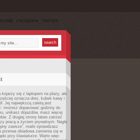
SCRIBE
FACEBOOK
TWITTER
:
 kojarzy się z laptopem na plaży, ale
zęściej oznacza dres, kubek kawy i
ł. Jej największą zaletą jest
ć: możesz dopasować godziny do
mu, unikasz dojazdów, masz więcej
bie. Z drugiej strony łatwo zatrzeć
dzy pracą a życiem prywatnym. Nagle
tępny zawsze”, maile sprawdzasz
a przerwa obiadowa zamienia się w
pki przy klawiaturze. Warto więc