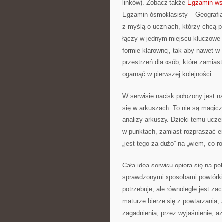
linków). Zobacz także
Egzamin wst
Egzamin ósmoklasisty – Geografi
z myślą o uczniach, którzy chcą
łączy w jednym miejscu kluczowe t
formie klarownej, tak aby nawet w 
przestrzeń dla osób, które zamias
ogarnąć w pierwszej kolejności.
W serwisie nacisk położony jest na
się w arkuszach. To nie są magicz
analizy arkuszy. Dzięki temu ucze
w punktach, zamiast rozpraszać e
„jest tego za dużo” na „wiem, co ro
Cała idea serwisu opiera się na p
sprawdzonymi sposobami powtórki.
potrzebuje, ale równolegle jest 
maturze bierze się z powtarzania,
zagadnienia, przez wyjaśnienie, a