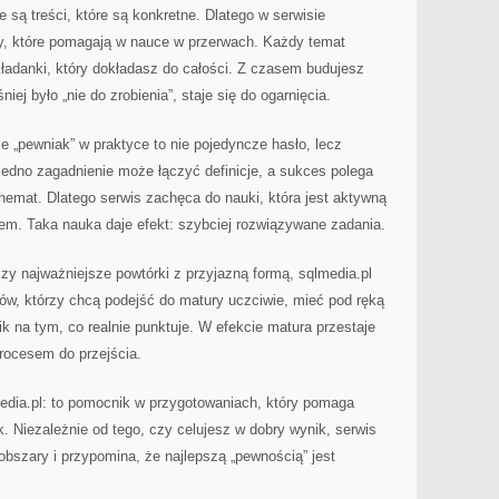
 są treści, które są konkretne. Dlatego w serwisie
isty, które pomagają w nauce w przerwach. Każdy temat
ładanki, który dokładasz do całości. Z czasem budujesz
iej było „nie do zrobienia”, staje się do ogarnięcia.
e „pewniak” w praktyce to nie pojedyncze hasło, lecz
jedno zagadnienie może łączyć definicje, a sukces polega
emat. Dlatego serwis zachęca do nauki, która jest aktywną
iem. Taka nauka daje efekt: szybciej rozwiązywane zadania.
czy najważniejsze powtórki z przyjazną formą, sqlmedia.pl
niów, którzy chcą podejść do matury uczciwie, mieć pod ręką
 na tym, co realnie punktuje. W efekcie matura przestaje
rocesem do przejścia.
media.pl: to pomocnik w przygotowaniach, który pomaga
. Niezależnie od tego, czy celujesz w dobry wynik, serwis
obszary i przypomina, że najlepszą „pewnością” jest