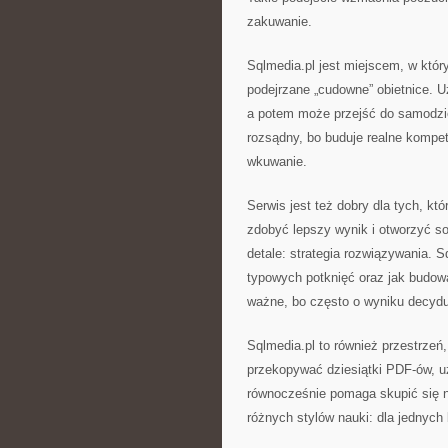
zakuwanie.
Sqlmedia.pl jest miejscem, w któ
podejrzane „cudowne” obietnice. 
a potem może przejść do samodzie
rozsądny, bo buduje realne kompet
wkuwanie.
Serwis jest też dobry dla tych, kt
zdobyć lepszy wynik i otworzyć sob
detale: strategia rozwiązywania. 
typowych potknięć oraz jak budow
ważne, bo często o wyniku decyduje
Sqlmedia.pl to również przestrzeń
przekopywać dziesiątki PDF-ów, u
równocześnie pomaga skupić się n
różnych stylów nauki: dla jednych 