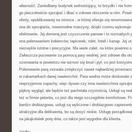
własność. Zaniedbany budynek wolnostojący, to brzydki i nie kom
go pieczołowicie sprzątać i dbać o zdrowe otoczenie w nim. Powi
oferty, opublikowanej na stronce
, w której oferuje się renomowan
ona do sprzątania, nowomodne maszyny, dzięki czemu wykonuje p
efektownie. Jej domeną jest czyszczenie parowe i to rozmaitych p
ona polerowaniem kobierców, tapicerek, rolet, foteli i kanap. Jej u
niezwykle istotne i precyzyjne. Ma wiele zalet, na które powinno 
Zwłaszcza pucowanie za pomocą pary wodnej, jest zdrowe dla ot
szorowania w powietrzu nie wznosi się brud i pył, co jest korzystn
Polerowanie parą zezwala zmiękczyć nawet najbardziej przestarza
w zakamarkach danej nawierzchni. Para wodna może doskonale z
nieprzyjemne zapachy, więc dywan czy inna nawierzchnia sprzątan
piękny wygląd, ale będzie też pachniała czystością. Usługi są r
też w firmie petenta, co jest dla niego szczególnie komfortowe. Pr
bardzo drobiazgowa, usługi są wyliczone i drobiazgowo zaprezen
atrakcyjne dla delikwenta, bo są dosyć niskie. Usługę porządko
na jakąkolwiek porę dnia, co także jest wygodne dla klienta.
źródło: