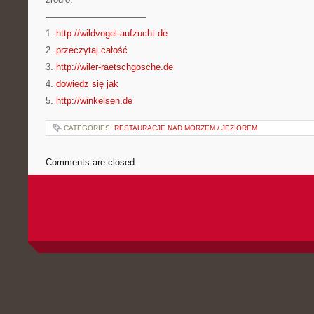
———————————
1.
http://wildvogel-aufzucht.de
2.
przeczytaj całość
3.
http://wiler-raetschgosche.de
4.
dowiedz się jak
5.
http://winkelsen.de
CATEGORIES:
RESTAURACJE NAD MORZEM / JEZIOREM
Comments are closed.