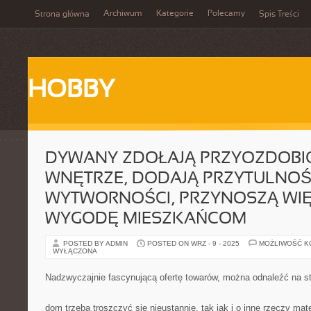
Archiwum
Kategorie
Polecamy
Strona główna
Spis Treści
HOBBY
DYWANY ZDOŁAJĄ PRZYOZDOBIĆ
WNĘTRZE, DODAJĄ PRZYTULNOŚ
WYTWORNOŚCI, PRZYNOSZĄ WI
WYGODĘ MIESZKAŃCOM
POSTED BY ADMIN
POSTED ON WRZ - 9 - 2025
MOŻLIWOŚĆ 
WYŁĄCZONA
Nadzwyczajnie fascynującą ofertę towarów, można odnaleźć na s
dom trzeba troszczyć się nieustannie, tak jak i o inne rzeczy mate