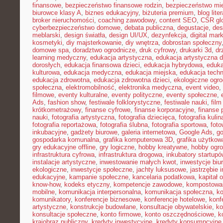
finansowe
,
bezpieczeństwo finansowe rodzin
,
bezpieczeństwo mie
biurowce klasy A
,
biznes edukacyjny
,
biżuteria premium
,
blog lite
broker nieruchomości
,
coaching zawodowy
,
content SEO
,
CSR gl
cyberbezpieczeństwo domowe
,
debata publiczna
,
degustacje
,
des
meblarski
,
design światła
,
design UI/UX
,
dezynfekcja
,
digital mar
kosmetyki
,
diy majsterkowanie
,
diy wnętrza
,
dobrostan społeczny
domowe spa
,
doradztwo ogrodnicze
,
druk cyfrowy
,
drukarki 3d
,
dr
learning medyczny
,
edukacja artystyczna
,
edukacja artystyczna d
dorosłych
,
edukacja finansowa dzieci
,
edukacja hybrydowa
,
eduka
kulturowa
,
edukacja medyczna
,
edukacja miejska
,
edukacja tech
edukacja zdrowotna
,
edukacja zdrowotna dzieci
,
ekologiczne ogro
społeczna
,
elektromobilność
,
elektronika medyczna
,
event video
,
filmowe
,
eventy kulturalne
,
eventy polityczne
,
eventy społeczne
,
Ads
,
fashion show
,
festiwale folklorystyczne
,
festiwale nauki
,
fil
krótkometrażowy
,
finanse cyfrowe
,
finanse korporacyjne
,
finanse 
nauki
,
fotografia artystyczna
,
fotografia dziecięca
,
fotografia kulin
fotografia reportażowa
,
fotografia ślubna
,
fotografia sportowa
,
foto
inkubacyjne
,
gadżety biurowe
,
galeria internetowa
,
Google Ads
,
go
gospodarka komunalna
,
grafika komputerowa 3D
,
grafika użytkow
gry edukacyjne offline
,
gry logiczne
,
hobby kreatywne
,
hobby ogro
infrastruktura cyfrowa
,
infrastruktura drogowa
,
inkubatory startupó
instalacje artystyczne
,
inwestowanie małych kwot
,
inwestycje biu
ekologiczne
,
inwestycje społeczne
,
jachty luksusowe
,
jastrzębie 
edukacyjne
,
kampanie społeczne
,
kancelaria podatkowa
,
kapitał 
know-how
,
kodeks etyczny
,
kompetencje zawodowe
,
kompostowa
mobilne
,
komunikacja interpersonalna
,
komunikacja społeczna
,
ko
komunikatory
,
konferencje biznesowe
,
konferencje hotelowe
,
konf
artystyczne
,
konstrukcje budowlane
,
konsultacje obywatelskie
,
ko
konsultacje społeczne
,
konto firmowe
,
konto oszczędnościowe
,
k
krajobraz publiczny
,
kredyty inwestycyjne
,
kredyty konsumpcyjne