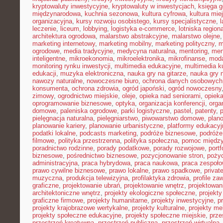
kryptowaluty inwestycyjne
,
kryptowaluty w inwestycjach
,
księga g
międzynarodowa
,
kuchnia sezonowa
,
kultura cyfrowa
,
kultura mie
organizacyjna
,
kursy rozwoju osobistego
,
kursy specjalistyczne
,
l
leczenie
,
liceum
,
lobbying
,
logistyka e-commerce
,
lotniska region
architektura ogrodowa
,
malarstwo abstrakcyjne
,
malarstwo olejne
marketing internetowy
,
marketing mobilny
,
marketing polityczny
,
m
ogrodowe
,
media tradycyjne
,
medycyna naturalna
,
mentoring
,
men
inteligentne
,
mikroekonomia
,
mikroelektronika
,
mikrofinanse
,
moda
monitoring rynku inwestycji
,
multimedia edukacyjne
,
multimedia ku
edukacji
,
muzyka elektroniczna
,
nauka gry na gitarze
,
nauka gry n
nawozy naturalne
,
nowoczesne biuro
,
ochrona danych osobowych
konsumenta
,
ochrona zdrowia
,
ogród japoński
,
ogród nowoczesny
zimowy
,
ogrodnictwo miejskie
,
oleje
,
opieka nad seniorami
,
opiek
oprogramowanie biznesowe
,
optyka
,
organizacja konferencji
,
orga
domowe
,
paleniska ogrodowe
,
parki logistyczne
,
pastel
,
patenty
,
p
pielęgnacja naturalna
,
pielęgniarstwo
,
piwowarstwo domowe
,
plan
planowanie kariery
,
planowanie urbanistyczne
,
platformy edukacyj
podatki lokalne
,
podcasts marketing
,
podróże biznesowe
,
podróże
filmowe
,
polityka przestrzenna
,
polityka społeczna
,
pomoc międz
poradnictwo rodzinne
,
porady podatkowe
,
porady rozwojowe
,
portf
biznesowe
,
pośrednictwo biznesowe
,
pozycjonowanie stron
,
poży
administracyjna
,
praca hybrydowa
,
praca naukowa
,
praca zespoło
prawo cywilne biznesowe
,
prawo lokalne
,
prawo spadkowe
,
privat
muzyczna
,
produkcja telewizyjna
,
profilaktyka zdrowia
,
profile z
graficzne
,
projektowanie ubrań
,
projektowanie wnętrz
,
projektowan
architektoniczne wnętrz
,
projekty ekologiczne społeczne
,
projekty
graficzne firmowe
,
projekty humanitarne
,
projekty inwestycyjne
,
p
projekty krajobrazowe wertykalne
,
projekty kulturalne
,
projekty m
projekty społeczne edukacyjne
,
projekty społeczne miejskie
,
prze
przestrzeń kreatywna
,
przestrzeń publiczna
,
przestrzeń wirtualna