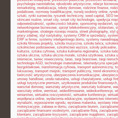
psychologia nastolatków
,
rękodzieło artystyczne
,
relacje bizneso
remarketing
,
rewitalizacja
,
roboty domowe
,
rodzinne finanse
,
rodz
podatkowe
,
rozmowy kwalifikacyjne
,
rozwój osobisty online
,
rynek
sztuki
,
rynki surowców
,
rysunek techniczny
,
seed capital
,
SEO te
skincare routine
,
smart city
,
smart city technologie
,
spedycja mię
odpowiedzialność
,
społeczności lokalne
,
sponsoring wydarzeń
,
sp
networkingowe biznesowe
,
sprzęt telekonferencyjny
,
stolarstwo
,
s
marketingowe
,
strategie rozwoju miasta
,
street photography
,
styl 
pracy zdalnej
,
styl rustykalny
,
systemy CRM w sprzedaży
,
syste
ERP w firmie
,
systemy inteligentnego domu
,
systemy nawadniają
szkoła filmowa projekty
,
szkoła muzyczna
,
szkoła tańca
,
szkolen
szkolnictwo podstawowe
,
szkolnictwo wyższe
,
szkoły policealne
,
kulturze
,
sztuka cyfrowa
,
sztuka kulinarna regionalna
,
sztuka lud
sztuka uliczna
,
sztuka uliczna murale
,
sztuka użytkowa
,
sztuka 
internecie
,
taniec nowoczesny
,
taras
,
targi branżowe
,
targi nieruc
technologie AGD
,
technologie materiałowe
,
telemedycyna specjal
bezgotówkowe
,
transformacja cyfrowa
,
transport autonomiczny
,
t
luksusowy
,
transport miejski
,
transport publiczny
,
trend ekonomic
twórczość artystyczna
,
ubezpieczenia komunikacyjne
,
ubezpiecz
umowy handlowe
,
uroda naturalna
,
usługi charytatywne
,
usługi fin
usługi turystyczne premium
,
użytkowanie produktów finansowych
warsztat domowy
,
warsztaty artystyczne
,
warsztaty kulinarne
,
wa
warsztaty online
,
wernisaż
,
wideofilmowanie
,
wideokonferencje
,
w
winiarstwo
,
wirtualna rzeczywistość
,
wirtualne konferencje
,
wirtual
współpraca online
,
wydarzenia edukacyjne
,
wydawnictwo internet
wynalazki
,
wyposażenie ogrodu
,
wystawa malarska
,
wystawy inte
motoryzacyjne
,
zabawa w domu
,
zarządzanie biurem
,
zarządzan
zarządzanie finansami osobistymi
,
zarządzanie flotą
,
zarządzanie
klientami
,
zarządzanie kryzysem
,
zarządzanie majątkiem
,
zarząd