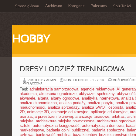
Archiwum
Kategorie
Polecamy
Strona główna
Spis Treści
HOBBY
DRESY I ODZIEŻ TRENINGOWA
POSTED BY ADMIN
POSTED ON CZE - 1 - 2026
MOŻLIWOŚĆ K
WYŁĄCZONA
Tagi:
administracja samorządowa
,
agencje reklamowe
,
AI genera
akademia
,
akcesoria ogrodnicze
,
aktywizm społeczny
,
aktywność
akwarele
,
altana
,
altany ogrodowe
,
analityka internetowa
,
analiza
analiza ekonomiczna
,
analiza podaży
,
analiza popytu
,
analiza pr
nieruchomości
,
analiza sprzedaży
,
analiza SWOT osobista
,
analiz
2D
,
animacje 3D
,
animacje edukacyjne
,
aplikacje edukacyjne
,
ara
aranżacja przestrzeni biurowej
,
aranżacje tarasowe
,
arbitraż
,
archi
miejska
,
architektura miejska nowoczesna
,
architektura ogrodowa
sztuki
,
automatyczna księgowość
,
automatyzacja domowa
,
badan
marketingowe
,
badania opinii publicznej
,
badania społeczne
,
bala
cyfrowa
,
bankowość mobilna
,
baza klientów
,
bezpieczeństwo do