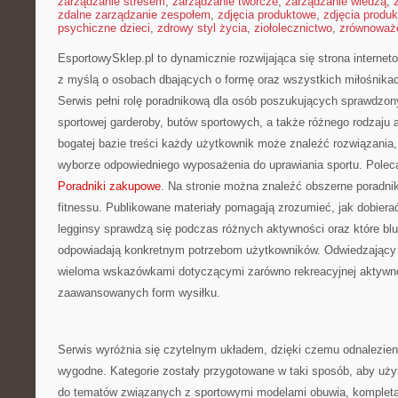
zarządzanie stresem
,
zarządzanie twórcze
,
zarządzanie wiedzą
,
zdalne zarządzanie zespołem
,
zdjęcia produktowe
,
zdjęcia produ
psychiczne dzieci
,
zdrowy styl życia
,
ziołolecznictwo
,
zrównoważo
EsportowySklep.pl to dynamicznie rozwijająca się strona internet
z myślą o osobach dbających o formę oraz wszystkich miłośnikac
Serwis pełni rolę poradnikową dla osób poszukujących sprawdzon
sportowej garderoby, butów sportowych, a także różnego rodzaju a
bogatej bazie treści każdy użytkownik może znaleźć rozwiązania
wyborze odpowiedniego wyposażenia do uprawiania sportu. Poleca
Poradniki zakupowe
. Na stronie można znaleźć obszerne poradni
fitnessu. Publikowane materiały pomagają zrozumieć, jak dobierać
legginsy sprawdzą się podczas różnych aktywności oraz które blu
odpowiadają konkretnym potrzebom użytkowników. Odwiedzający
wieloma wskazówkami dotyczącymi zarówno rekreacyjnej aktywnośc
zaawansowanych form wysiłku.
Serwis wyróżnia się czytelnym układem, dzięki czemu odnalezienie
wygodne. Kategorie zostały przygotowane w taki sposób, aby uż
do tematów związanych z sportowymi modelami obuwia, kompleta