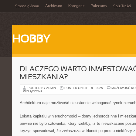
Archiwum
Kategorie
Polecamy
Strona główna
Spis Treści
HOBBY
DLACZEGO WARTO INWESTOWA
MIESZKANIA?
POSTED BY ADMIN
POSTED ON LIP - 8 - 2025
MOŻLIWOŚĆ K
WYŁĄCZONA
Architektura daje możliwość nieustannie wzbogacać rynek nieruc
Lokata kapitału w nieruchomości – domy jednorodzinne i mieszkan
pewnie nie było człowieka, który rzekłby, iż to niewskazane pos
kryzys spowodował, że zwłaszcza w Irlandii po prostu niektórzy z 