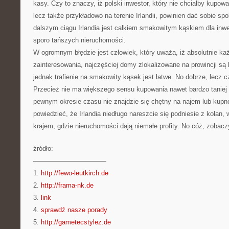
kasy. Czy to znaczy, iż polski inwestor, który nie chciałby kupo
lecz także przykładowo na terenie Irlandii, powinien dać sobie sp
dalszym ciągu Irlandia jest całkiem smakowitym kąskiem dla inwe
sporo tańszych nieruchomości.
W ogromnym błędzie jest człowiek, który uważa, iż absolutnie k
zainteresowania, najczęściej domy zlokalizowane na prowincji są 
jednak trafienie na smakowity kąsek jest łatwe. No dobrze, lecz 
Przecież nie ma większego sensu kupowania nawet bardzo taniej 
pewnym okresie czasu nie znajdzie się chętny na najem lub kup
powiedzieć, że Irlandia niedługo nareszcie się podniesie z kolan,
krajem, gdzie nieruchomości dają niemałe profity. No cóż, zobacz
źródło:
———————————
1.
http://fewo-leutkirch.de
2.
http://frama-nk.de
3.
link
4.
sprawdź nasze porady
5.
http://gametecstylez.de