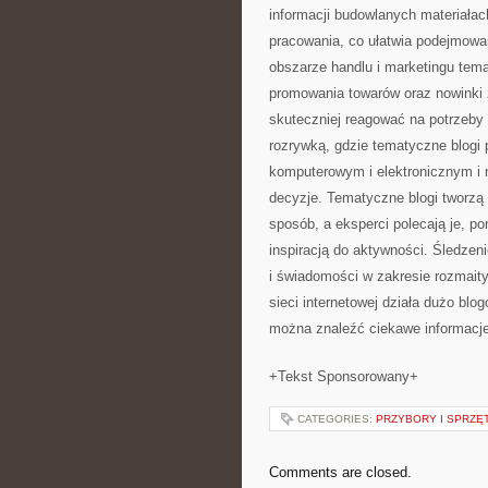
informacji budowlanych materiała
pracowania, co ułatwia podejmow
obszarze handlu i marketingu tem
promowania towarów oraz nowinki z
skuteczniej reagować na potrzeby 
rozrywką, gdzie tematyczne blogi 
komputerowym i elektronicznym i 
decyzje. Tematyczne blogi tworzą 
sposób, a eksperci polecają je, p
inspiracją do aktywności. Śledzeni
i świadomości w zakresie rozmaityc
sieci internetowej działa dużo blo
można znaleźć ciekawe informacje
+Tekst Sponsorowany+
CATEGORIES:
PRZYBORY I SPRZĘ
Comments are closed.