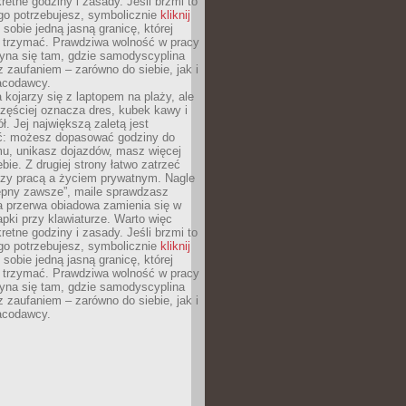
retne godziny i zasady. Jeśli brzmi to
go potrzebujesz, symbolicznie
kliknij
 sobie jedną jasną granicę, której
ę trzymać. Prawdziwa wolność w pracy
zyna się tam, gdzie samodyscyplina
z zaufaniem – zarówno do siebie, jak i
racodawcy.
 kojarzy się z laptopem na plaży, ale
zęściej oznacza dres, kubek kawy i
ł. Jej największą zaletą jest
ć: możesz dopasować godziny do
mu, unikasz dojazdów, masz więcej
bie. Z drugiej strony łatwo zatrzeć
dzy pracą a życiem prywatnym. Nagle
tępny zawsze”, maile sprawdzasz
a przerwa obiadowa zamienia się w
pki przy klawiaturze. Warto więc
retne godziny i zasady. Jeśli brzmi to
go potrzebujesz, symbolicznie
kliknij
 sobie jedną jasną granicę, której
ę trzymać. Prawdziwa wolność w pracy
zyna się tam, gdzie samodyscyplina
z zaufaniem – zarówno do siebie, jak i
racodawcy.