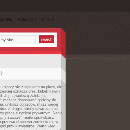
SCRIBE
FACEBOOK
TWITTER
:
 kojarzy się z laptopem na plaży, ale
zęściej oznacza dres, kubek kawy i
ł. Jej największą zaletą jest
ć: możesz dopasować godziny do
mu, unikasz dojazdów, masz więcej
bie. Z drugiej strony łatwo zatrzeć
dzy pracą a życiem prywatnym. Nagle
tępny zawsze”, maile sprawdzasz
a przerwa obiadowa zamienia się w
pki przy klawiaturze. Warto więc