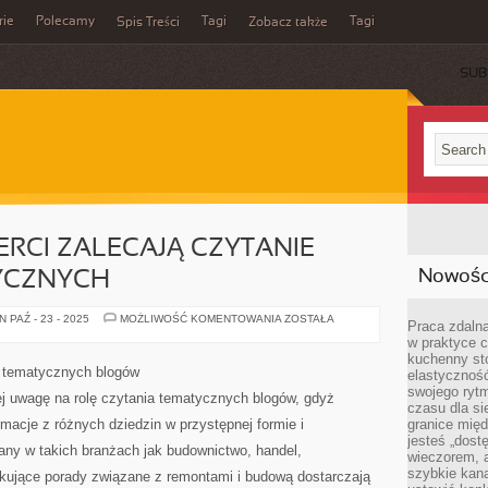
rie
Polecamy
Tagi
Tagi
Spis Treści
Zobacz także
SUB
RCI ZALECAJĄ CZYTANIE
Nowości
YCZNYCH
DLACZEGO
 PAŹ - 23 - 2025
MOŻLIWOŚĆ KOMENTOWANIA
ZOSTAŁA
Praca zdalna
EKSPERCI
w praktyce c
ZALECAJĄ
CZYTANIE
kuchenny stó
BLOGÓW
e tematycznych blogów
elastycznoś
TEMATYCZNYCH
swojego ryt
ej uwagę na rolę czytania tematycznych blogów, gdyż
czasu dla sie
rmacje z różnych dziedzin w przystępnej formie i
granice mię
jesteś „dos
any w takich branżach jak budownictwo, handel,
wieczorem, 
szybkie kana
ikujące porady związane z remontami i budową dostarczają