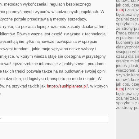
ustawić konk
ch, metodach wykończenia i regułach bezpiecznego
jak coś, cze
tutaj
i zapisz
anie przemyślanych wyborów w codziennych projektach. W
będziesz si
atyczne portale przedstawiają metody sprzedaży,
zdalnej zac
spotyka się 
 rynku, co pozwala lepiej zrozumieć zasady działania firm i
ze strony p
Praca zdalna
klientów. Równie ważna jest część związana z technologią i
w praktyce c
prezentują nie tylko najnowsze rozwiązania w sprzęcie
kuchenny stó
elastycznoś
nowymi trendami, jakie mają wpływ na nasze wybory i
swojego ryt
miejsce, w którym wiedza staje się dostępna w przystępny
czasu dla sie
granice mię
onieważ łączą rzetelne informacje z praktycznymi poradami i
jesteś „dos
wieczorem, 
e takich treści pozwala także na na budowanie swojej opinii
szybkie kana
h dziedzin, od logistyki i transportu po modę i urodę. W
ustawić konk
jak coś, cze
gów, na przykład takich jak
https://sushiplaneta.pl/
, w których
tutaj
i zapisz
.
będziesz si
zdalnej zac
spotyka się 
ze strony p
T