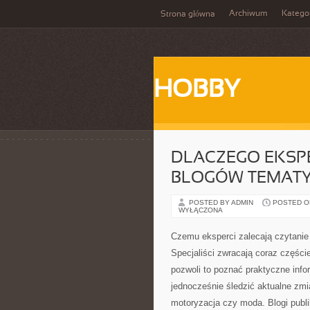
Archiwum
Katego
Strona główna
HOBBY
DLACZEGO EKSPE
BLOGÓW TEMAT
POSTED BY ADMIN
POSTED ON
WYŁĄCZONA
Czemu eksperci zalecają czytani
Specjaliści zwracają coraz części
pozwoli to poznać praktyczne info
jednocześnie śledzić aktualne zmi
motoryzacja czy moda. Blogi publ