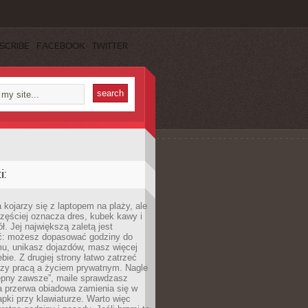
SCRIBE
FACEBOOK
TWITTER
:
 kojarzy się z laptopem na plaży, ale
zęściej oznacza dres, kubek kawy i
ł. Jej największą zaletą jest
ć: możesz dopasować godziny do
mu, unikasz dojazdów, masz więcej
bie. Z drugiej strony łatwo zatrzeć
dzy pracą a życiem prywatnym. Nagle
tępny zawsze”, maile sprawdzasz
a przerwa obiadowa zamienia się w
pki przy klawiaturze. Warto więc