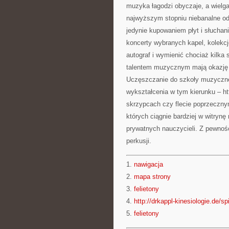
muzyka łagodzi obyczaje, a wielga
najwyższym stopniu niebanalne odn
jedynie kupowaniem płyt i słuchan
koncerty wybranych kapel, kolekcj
autograf i wymienić chociaż kilka
talentem muzycznym mają okazję d
Uczęszczanie do szkoły muzyczne
wykształcenia w tym kierunku – htt
skrzypcach czy flecie poprzecznym
których ciągnie bardziej w witryn
prywatnych nauczycieli. Z pewnoś
perkusji.
1.
nawigacja
2.
mapa strony
3.
felietony
4.
http://drkappl-kinesiologie.de/sp
5.
felietony