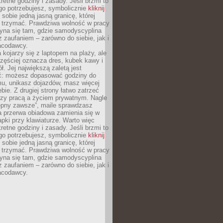
retne godziny i zasady. Jeśli brzmi to
go potrzebujesz, symbolicznie
kliknij
 sobie jedną jasną granicę, której
ę trzymać. Prawdziwa wolność w pracy
zyna się tam, gdzie samodyscyplina
z zaufaniem – zarówno do siebie, jak i
racodawcy.
 kojarzy się z laptopem na plaży, ale
zęściej oznacza dres, kubek kawy i
ł. Jej największą zaletą jest
ć: możesz dopasować godziny do
mu, unikasz dojazdów, masz więcej
bie. Z drugiej strony łatwo zatrzeć
dzy pracą a życiem prywatnym. Nagle
tępny zawsze”, maile sprawdzasz
a przerwa obiadowa zamienia się w
pki przy klawiaturze. Warto więc
retne godziny i zasady. Jeśli brzmi to
go potrzebujesz, symbolicznie
kliknij
 sobie jedną jasną granicę, której
ę trzymać. Prawdziwa wolność w pracy
zyna się tam, gdzie samodyscyplina
z zaufaniem – zarówno do siebie, jak i
racodawcy.