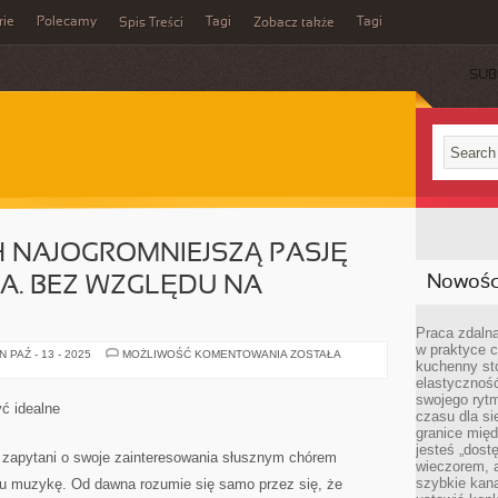
rie
Polecamy
Tagi
Tagi
Spis Treści
Zobacz także
SUB
 NAJOGROMNIEJSZĄ PASJĘ
Nowości
A. BEZ WZGLĘDU NA
Praca zdalna
w praktyce c
DLA
 PAŹ - 13 - 2025
MOŻLIWOŚĆ KOMENTOWANIA
ZOSTAŁA
kuchenny stó
NIEKTÓRYCH
NAJOGROMNIEJSZĄ
elastycznoś
PASJĘ
swojego ryt
STANOWI
ć idealne
MUZYKA.
czasu dla sie
BEZ
granice mię
WZGLĘDU
jesteś „dos
NA
zapytani o swoje zainteresowania słusznym chórem
GATUNEK
wieczorem, 
szybkie kana
iu muzykę. Od dawna rozumie się samo przez się, że