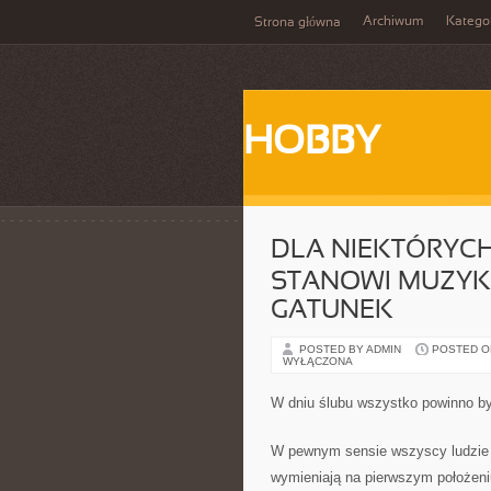
Archiwum
Katego
Strona główna
HOBBY
DLA NIEKTÓRYCH
STANOWI MUZYK
GATUNEK
POSTED BY ADMIN
POSTED ON
WYŁĄCZONA
W dniu ślubu wszystko powinno by
W pewnym sensie wszyscy ludzie 
wymieniają na pierwszym położen