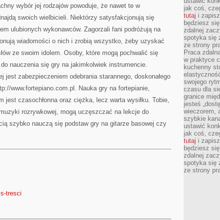
ustawić konk
chny wybór jej rodzajów powoduje, że nawet te w
jak coś, cze
tutaj
i zapisz
ajdą swoich wielbicieli. Niektórzy satysfakcjonują się
będziesz si
iem ulubionych wykonawców. Zagorzali fani podróżują na
zdalnej zac
spotyka się 
onują wiadomości o nich i zrobią wszystko, żeby uzyskać
ze strony p
Praca zdalna
 słów ze swoim idolem. Osoby, które mogą pochwalić się
w praktyce c
o nauczenia się gry na jakimkolwiek instrumencie.
kuchenny stó
elastycznoś
j jest zabezpieczeniem odebrania starannego, doskonałego
swojego ryt
p://www.fortepiano.com.pl. Nauka gry na fortepianie,
czasu dla sie
granice mię
 jest czasochłonna oraz ciężka, lecz warta wysiłku. Tobie,
jesteś „dos
wieczorem, 
ę muzyki rozrywkowej, mogą uczęszczać na lekcje do
szybkie kana
cią szybko nauczą się podstaw gry na gitarze basowej czy
ustawić konk
jak coś, cze
tutaj
i zapisz
będziesz si
zdalnej zac
spotyka się 
ze strony p
is-tresci