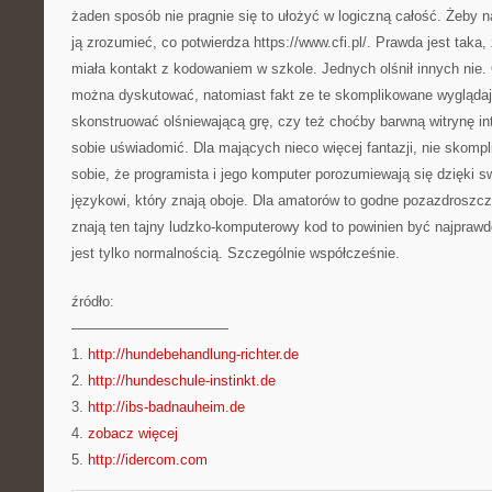
żaden sposób nie pragnie się to ułożyć w logiczną całość. Żeby na
ją zrozumieć, co potwierdza https://www.cfi.pl/. Prawda jest taka
miała kontakt z kodowaniem w szkole. Jednych olśnił innych nie.
można dyskutować, natomiast fakt ze te skomplikowane wyglądają
skonstruować olśniewającą grę, czy też choćby barwną witrynę int
sobie uświadomić. Dla mających nieco więcej fantazji, nie skomp
sobie, że programista i jego komputer porozumiewają się dzięki
językowi, który znają oboje. Dla amatorów to godne pozazdroszcz
znają ten tajny ludzko-komputerowy kod to powinien być najpraw
jest tylko normalnością. Szczególnie współcześnie.
źródło:
———————————
1.
http://hundebehandlung-richter.de
2.
http://hundeschule-instinkt.de
3.
http://ibs-badnauheim.de
4.
zobacz więcej
5.
http://idercom.com