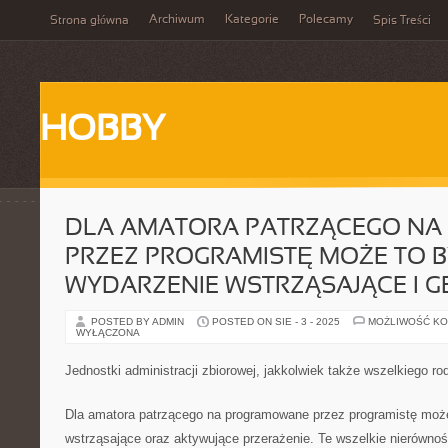
Archiwum
Kategorie
Polecamy
Strona główna
Spis Treści
HOBBY
DLA AMATORA PATRZĄCEGO NA
PRZEZ PROGRAMISTĘ MOŻE TO 
WYDARZENIE WSTRZĄSAJĄCE I G
POSTED BY ADMIN
POSTED ON SIE - 3 - 2025
MOŻLIWOŚĆ K
WYŁĄCZONA
Jednostki administracji zbiorowej, jakkolwiek także wszelkiego ro
Dla amatora patrzącego na programowane przez programistę może
wstrząsające oraz aktywujące przerażenie. Te wszelkie nierównośc