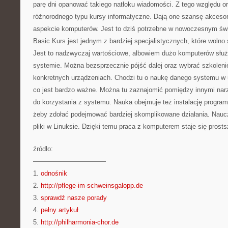
parę dni opanować takiego natłoku wiadomości. Z tego względu o
różnorodnego typu kursy informatyczne. Dają one szansę akcesor
aspekcie komputerów. Jest to dziś potrzebne w nowoczesnym świe
Basic Kurs jest jednym z bardziej specjalistycznych, które wolno
Jest to nadzwyczaj wartościowe, albowiem dużo komputerów służ
systemie. Można bezsprzecznie pójść dalej oraz wybrać szkolenie,
konkretnych urządzeniach. Chodzi tu o naukę danego systemu w
co jest bardzo ważne. Można tu zaznajomić pomiędzy innymi narz
do korzystania z systemu. Nauka obejmuje też instalację program
żeby zdołać podejmować bardziej skomplikowane działania. Naucz
pliki w Linuksie. Dzięki temu praca z komputerem staje się prosts
źródło:
———————————
1.
odnośnik
2.
http://pflege-im-schweinsgalopp.de
3.
sprawdź nasze porady
4.
pełny artykuł
5.
http://philharmonia-chor.de