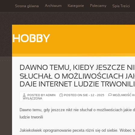
Archiwum
Kategorie
Polecamy
Strona główna
Spis Treści
HOBBY
DAWNO TEMU, KIEDY JESZCZE NI
SŁUCHAŁ O MOŻLIWOŚCIACH JAK
DAJE INTERNET LUDZIE TRWONILI
POSTED BY ADMIN
POSTED ON SIE - 12 - 2025
MOŻLIWOŚĆ 
WYŁĄCZONA
Dawno temu, gdy jeszcze nikt nie słuchał o możliwościach jakie dz
ludzie trwonili
Jakiekolwiek oprogramowanie peceta różni się od siebie. Wobec t