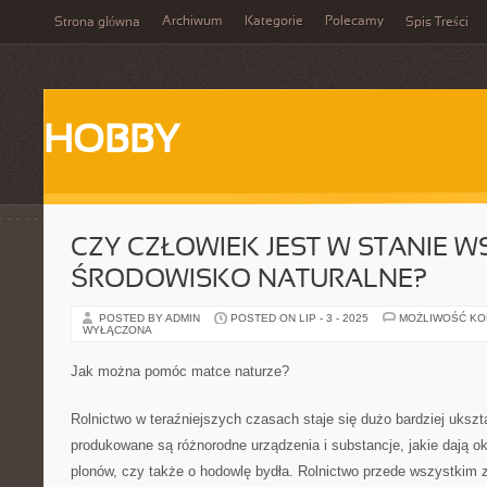
Archiwum
Kategorie
Polecamy
Strona główna
Spis Treści
HOBBY
CZY CZŁOWIEK JEST W STANIE 
ŚRODOWISKO NATURALNE?
POSTED BY ADMIN
POSTED ON LIP - 3 - 2025
MOŻLIWOŚĆ K
WYŁĄCZONA
Jak można pomóc matce naturze?
Rolnictwo w teraźniejszych czasach staje się dużo bardziej uksz
produkowane są różnorodne urządzenia i substancje, jakie dają ok
plonów, czy także o hodowlę bydła. Rolnictwo przede wszystkim 