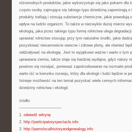
różnorodnych produktów, jakie wykorzystuje się jako pokarm dla lu
często osoby zajmujące się takiego typu dziedziną zapominają o
produkty trafiają i stosują substancje chemiczne, jakie powodują
wpływ na ludzki organizm. To także w niezwykle dużej mierze wy
ekologią, jaka przez takiego typu formę rolnictwa ulega degradacji
uprawiać rolnictwo stosując przy tym naturalne środki, jakie dadzą
pozyskiwać niesamowicie owocne i zdrowe plony, ale również bę
oddziaływać na ekologię. Jest to wyjątkowo ważne i warto o tym p
uprawiana ziemia, także staje się bardziej wydajna, gdyż natury n
powinno się rozwijać, ponieważ zapotrzebowanie na rozmaite prod
warto iść w kierunku rozwoju, który dla ekologii i ludzi będzie w 
Istnieje możliwość na ten temat pozyskać wiele cennych informacj
dziedziny rolnictwa i ekologii.
źródło:
———————————
1.
odwiedź witrynę
2.
http://participatoryspectacle.info
3.
http://pamslocalhistoryandgenealogy.info