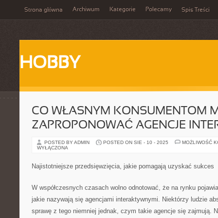
Archiwum
Kategorie
Polecamy
Strona główna
Spis Treści
HOBBY
CO WŁASNYM KONSUMENTOM 
ZAPROPONOWAĆ AGENCJE INTE
POSTED BY ADMIN
POSTED ON SIE - 10 - 2025
MOŻLIWOŚĆ 
WYŁĄCZONA
Najistotniejsze przedsięwzięcia, jakie pomagają uzyskać sukces
W współczesnych czasach wolno odnotować, że na rynku pojawia s
jakie nazywają się agencjami interaktywnymi. Niektórzy ludzie abs
sprawę z tego niemniej jednak, czym takie agencje się zajmują. 