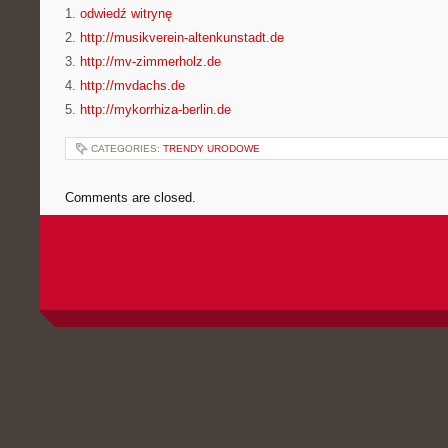
1.
odwiedź witrynę
2.
http://musikverein-altenkunstadt.de
3.
http://mv-zimmerholz.de
4.
http://mvdachs.de
5.
http://mykorrhiza-berlin.de
CATEGORIES:
TRENDY URODOWE
Comments are closed.