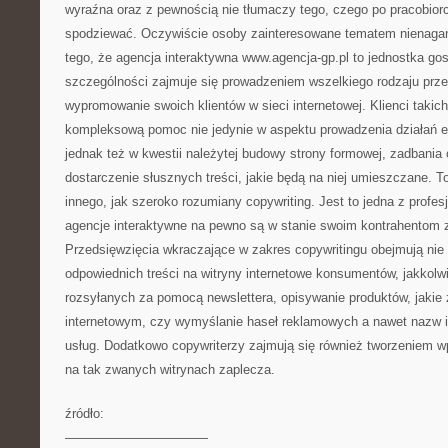
wyraźna oraz z pewnością nie tłumaczy tego, czego po pracobiorca
spodziewać. Oczywiście osoby zainteresowane tematem nienagan
tego, że agencja interaktywna www.agencja-gp.pl to jednostka go
szczególności zajmuje się prowadzeniem wszelkiego rodzaju prz
wypromowanie swoich klientów w sieci internetowej. Klienci takic
kompleksową pomoc nie jedynie w aspektu prowadzenia działań e
jednak też w kwestii należytej budowy strony formowej, zadbania o
dostarczenie słusznych treści, jakie będą na niej umieszczane. To 
innego, jak szeroko rozumiany copywriting. Jest to jedna z profes
agencje interaktywne na pewno są w stanie swoim kontrahentom
Przedsięwzięcia wkraczające w zakres copywritingu obejmują nie 
odpowiednich treści na witryny internetowe konsumentów, jakkolwi
rozsyłanych za pomocą newslettera, opisywanie produktów, jakie
internetowym, czy wymyślanie haseł reklamowych a nawet nazw 
usług. Dodatkowo copywriterzy zajmują się również tworzeniem w
na tak zwanych witrynach zaplecza.
źródło:
———————————