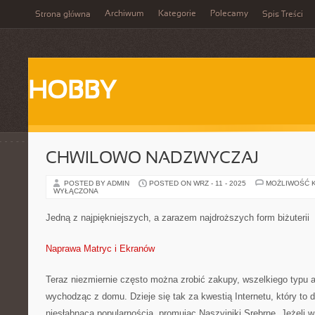
Archiwum
Kategorie
Polecamy
Strona główna
Spis Treści
HOBBY
CHWILOWO NADZWYCZAJ
POSTED BY ADMIN
POSTED ON WRZ - 11 - 2025
MOŻLIWOŚĆ 
WYŁĄCZONA
Jedną z najpiękniejszych, a zarazem najdroższych form biżuterii
Naprawa Matryc i Ekranów
Teraz niezmiernie często można zrobić zakupy, wszelkiego typu a
wychodząc z domu. Dzieje się tak za kwestią Internetu, który to d
niesłabnącą popularnością, promując Naszyjniki Srebrne. Jeżeli 