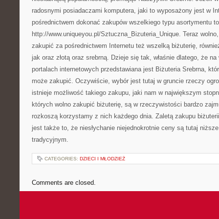
radosnymi posiadaczami komputera, jaki to wyposażony jest w I
pośrednictwem dokonać zakupów wszelkiego typu asortymentu to
http://www.uniqueyou.pl/Sztuczna_Bizuteria_Unique. Teraz wolno,
zakupić za pośrednictwem Internetu też wszelką biżuterię, równi
jak oraz złotą oraz srebrną. Dzieje się tak, właśnie dlatego, że na
portalach internetowych przedstawiana jest Biżuteria Srebrna, któ
może zakupić. Oczywiście, wybór jest tutaj w gruncie rzeczy ogro
istnieje możliwość takiego zakupu, jaki nam w największym stopn
których wolno zakupić biżuterię, są w rzeczywistości bardzo zajm
rozkoszą korzystamy z nich każdego dnia. Zaletą zakupu biżuteri
jest także to, że niesłychanie niejednokrotnie ceny są tutaj niższe
tradycyjnym.
CATEGORIES:
DZIECI I MŁODZIEŻ
Comments are closed.