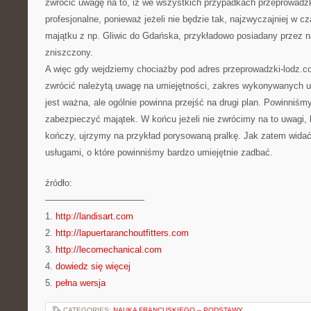
zwrócić uwagę na to, iż we wszystkich przypadkach przeprowadz
profesjonalne, ponieważ jeżeli nie będzie tak, najzwyczajniej w c
majątku z np. Gliwic do Gdańska, przykładowo posiadany przez n
zniszczony.
A więc gdy wejdziemy chociażby pod adres przeprowadzki-lodz.co
zwrócić należytą uwagę na umiejętności, zakres wykonywanych us
jest ważna, ale ogólnie powinna przejść na drugi plan. Powinniśm
zabezpieczyć majątek. W końcu jeżeli nie zwrócimy na to uwagi, k
kończy, ujrzymy na przykład porysowaną pralkę. Jak zatem widać
usługami, o które powinniśmy bardzo umiejętnie zadbać.
źródło:
———————————
1.
http://landisart.com
2.
http://lapuertaranchoutfitters.com
3.
http://lecomechanical.com
4.
dowiedz się więcej
5.
pełna wersja
CATEGORIES:
NAUKA FRANCUSKIEGO – PODSTAWY