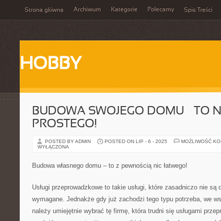
Archiwum
Kategorie
Polecamy
Strona główna
Spis Treści
HOBBY
BUDOWA SWOJEGO DOMU – TO N
PROSTEGO!
POSTED BY ADMIN
POSTED ON LIP - 6 - 2025
MOŻLIWOŚĆ K
WYŁĄCZONA
Budowa własnego domu – to z pewnością nic łatwego!
Usługi przeprowadzkowe to takie usługi, które zasadniczo nie są 
wymagane. Jednakże gdy już zachodzi tego typu potrzeba, we w
należy umiejętnie wybrać tę firmę, która trudni się usługami prz