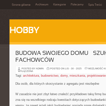
Archiwum
Kategorie
Polecamy
Strona główna
Spis Treści
HOBBY
BUDOWA SWOJEGO DOMU – SZ
FACHOWCÓW
POSTED BY ADMIN
POSTED ON LIS - 30 - 2025
MOŻLIWOŚĆ 
WYŁĄCZONA
Tagi:
architektura
,
budownictwo
,
domy
,
mieszkania
,
projektowanie
Dla osób, dla których skorzystanie z agregatu jest niezbędne
W zasadzie nie jest zbyt łatwo znaleźć przykładowo taką firmę b
zna się na wszelkiego rodzaju kwestiach dotyczących budowlank
wiemy, że nawet jeżeli jakiś budowlaniec posiada spore doświadcz