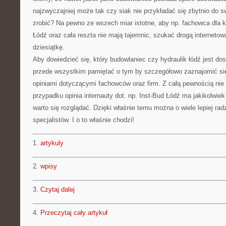
najzwyczajniej może tak czy siak nie przykładać się zbytnio do s
zrobić? Na pewno ze wszech miar istotne, aby np. fachowca dla k
Łódź oraz cała reszta nie mają tajemnic, szukać drogą internetow
dziesiątkę.
Aby dowiedzieć się, który budowlaniec czy hydraulik łódź jest 
przede wszystkim pamiętać o tym by szczegółowo zaznajomić się
opiniami dotyczącymi fachowców oraz firm. Z całą pewnością n
przypadku opinia internauty dot. np. Inst-Bud Łódź ma jakikolwiek
warto się rozglądać. Dzięki właśnie temu można o wiele lepiej ra
specjalistów. I o to właśnie chodzi!
1.
artykuly
2.
wpisy
3.
Czytaj dalej
4.
Przeczytaj cały artykuł