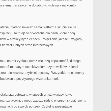
 systemy transakcyjne dodatkowo wpływają na komfort
iałania, dlatego również sama platforma skupia się na
nspiracji. To miejsce stworzone dla osób, które chcą
iów w atrakcyjnych cenach. Połączenie jakości i wygody
 tle wielu innych stron internetowych.
roku na rok zyskują coraz większą popularność, dlatego
sprostać rosnącym oczekiwaniom użytkowników. Klienci
boru, ale również szybkiej dostawy. Wszystkie te elementy
budowania pozytywnego wizerunku marki.
ostała przygotowana w sposób umożliwiający łatwe
emu użytkownicy mogą zaoszczędzić energię i skupić się na
sowanych do swoich potrzeb. Czytelne prezentacje