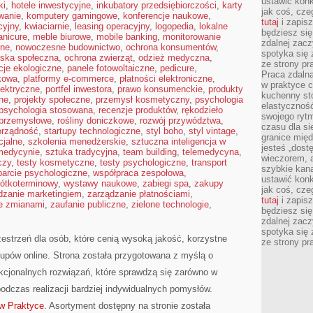
ustawić konk
ki
,
hotele inwestycyjne
,
inkubatory przedsiębiorczości
,
karty
jak coś, cze
wanie
,
komputery gamingowe
,
konferencje naukowe
,
tutaj
i zapisz
cyjny
,
kwiaciarnie
,
leasing operacyjny
,
logopedia
,
lokalne
będziesz si
nicure
,
meble biurowe
,
mobile banking
,
monitorowanie
zdalnej zac
jne
,
nowoczesne budownictwo
,
ochrona konsumentów
,
spotyka się 
iska społeczna
,
ochrona zwierząt
,
odzież medyczna
,
ze strony p
cje ekologiczne
,
panele fotowoltaiczne
,
pedicure
,
Praca zdalna
kowa
,
platformy e-commerce
,
płatności elektroniczne
,
w praktyce c
lektryczne
,
portfel inwestora
,
prawo konsumenckie
,
produkty
kuchenny stó
zne
,
projekty społeczne
,
przemysł kosmetyczny
,
psychologia
elastycznoś
psychologia stosowana
,
recenzje produktów
,
rękodzieło
swojego ryt
 przemysłowe
,
rośliny doniczkowe
,
rozwój przywództwa
,
czasu dla sie
rządność
,
startupy technologiczne
,
styl boho
,
styl vintage
,
granice mię
cjalne
,
szkolenia menedżerskie
,
sztuczna inteligencja w
jesteś „dos
 medycynie
,
sztuka tradycyjna
,
team building
,
telemedycyna
,
wieczorem, 
czy
,
testy kosmetyczne
,
testy psychologiczne
,
transport
szybkie kana
arcie psychologiczne
,
współpraca zespołowa
,
ustawić konk
ótkoterminowy
,
wystawy naukowe
,
zabiegi spa
,
zakupy
jak coś, cze
dzanie marketingiem
,
zarządzanie płatnościami
,
tutaj
i zapisz
e zmianami
,
zaufanie publiczne
,
zielone technologie
,
będziesz si
zdalnej zac
spotyka się 
estrzeń dla osób, które cenią wysoką jakość, korzystne
ze strony p
pów online. Strona została przygotowana z myślą o
cjonalnych rozwiązań, które sprawdzą się zarówno w
dczas realizacji bardziej indywidualnych pomysłów.
w Praktyce
. Asortyment dostępny na stronie została