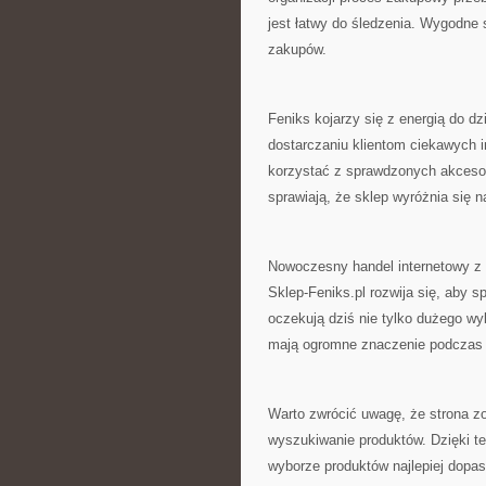
jest łatwy do śledzenia. Wygodne
zakupów.
Feniks kojarzy się z energią do dz
dostarczaniu klientom ciekawych i
korzystać z sprawdzonych akcesor
sprawiają, że sklep wyróżnia się na
Nowoczesny handel internetowy z 
Sklep-Feniks.pl rozwija się, aby 
oczekują dziś nie tylko dużego wy
mają ogromne znaczenie podczas 
Warto zwrócić uwagę, że strona z
wyszukiwanie produktów. Dzięki t
wyborze produktów najlepiej dopa