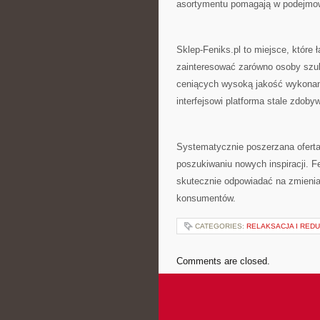
asortymentu pomagają w podejmo
Sklep-Feniks.pl to miejsce, które
zainteresować zarówno osoby szuk
ceniących wysoką jakość wykonani
interfejsowi platforma stale zdoby
Systematycznie poszerzana oferta 
poszukiwaniu nowych inspiracji. 
skutecznie odpowiadać na zmienia
konsumentów.
CATEGORIES:
RELAKSACJA I REDU
Comments are closed.