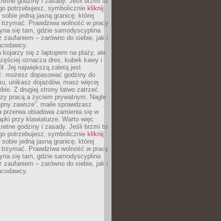
retne godziny i zasady. Jeśli brzmi to
go potrzebujesz, symbolicznie
kliknij
 sobie jedną jasną granicę, której
ę trzymać. Prawdziwa wolność w pracy
zyna się tam, gdzie samodyscyplina
z zaufaniem – zarówno do siebie, jak i
racodawcy.
 kojarzy się z laptopem na plaży, ale
zęściej oznacza dres, kubek kawy i
ł. Jej największą zaletą jest
ć: możesz dopasować godziny do
mu, unikasz dojazdów, masz więcej
bie. Z drugiej strony łatwo zatrzeć
dzy pracą a życiem prywatnym. Nagle
tępny zawsze”, maile sprawdzasz
a przerwa obiadowa zamienia się w
pki przy klawiaturze. Warto więc
retne godziny i zasady. Jeśli brzmi to
go potrzebujesz, symbolicznie
kliknij
 sobie jedną jasną granicę, której
ę trzymać. Prawdziwa wolność w pracy
zyna się tam, gdzie samodyscyplina
z zaufaniem – zarówno do siebie, jak i
racodawcy.