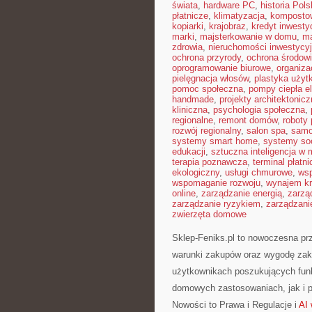
świata
,
hardware PC
,
historia Pols
płatnicze
,
klimatyzacja
,
komposto
kopiarki
,
krajobraz
,
kredyt inwesty
marki
,
majsterkowanie w domu
,
ma
zdrowia
,
nieruchomości inwestycy
ochrona przyrody
,
ochrona środow
oprogramowanie biurowe
,
organiza
pielęgnacja włosów
,
plastyka użyt
pomoc społeczna
,
pompy ciepła e
handmade
,
projekty architektonic
kliniczna
,
psychologia społeczna
,
regionalne
,
remont domów
,
roboty
rozwój regionalny
,
salon spa
,
samo
systemy smart home
,
systemy so
edukacji
,
sztuczna inteligencja w
terapia poznawcza
,
terminal płatni
ekologiczny
,
usługi chmurowe
,
wsp
wspomaganie rozwoju
,
wynajem kr
online
,
zarządzanie energią
,
zarzą
zarządzanie ryzykiem
,
zarządzani
zwierzęta domowe
Sklep-Feniks.pl to nowoczesna prz
warunki zakupów oraz wygodę zaku
użytkownikach poszukujących funk
domowych zastosowaniach, jak i po
Nowości to Prawa i Regulacje i
AI 