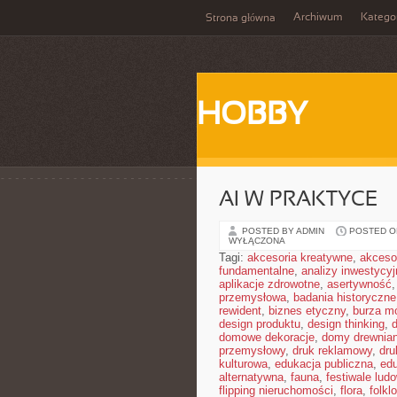
Archiwum
Katego
Strona główna
HOBBY
AI W PRAKTYCE
POSTED BY ADMIN
POSTED ON
WYŁĄCZONA
Tagi:
akcesoria kreatywne
,
akceso
fundamentalne
,
analizy inwestycyj
aplikacje zdrowotne
,
asertywność
przemysłowa
,
badania historyczne
rewident
,
biznes etyczny
,
burza m
design produktu
,
design thinking
,
domowe dekoracje
,
domy drewnia
przemysłowy
,
druk reklamowy
,
dru
kulturowa
,
edukacja publiczna
,
ed
alternatywna
,
fauna
,
festiwale lud
flipping nieruchomości
,
flora
,
folkl