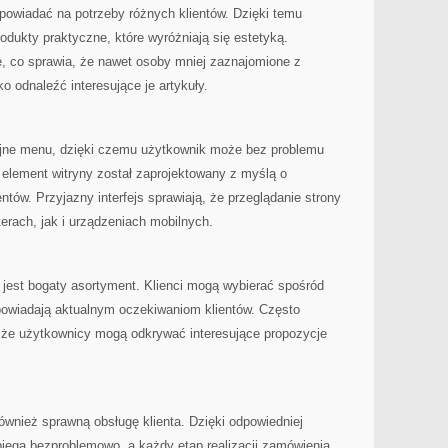
powiadać na potrzeby różnych klientów. Dzięki temu
odukty praktyczne, które wyróżniają się estetyką.
te, co sprawia, że nawet osoby mniej zaznajomione z
 odnaleźć interesujące je artykuły.
cyjne menu, dzięki czemu użytkownik może bez problemu
 element witryny został zaprojektowany z myślą o
tów. Przyjazny interfejs sprawiają, że przeglądanie strony
rach, jak i urządzeniach mobilnych.
 jest bogaty asortyment. Klienci mogą wybierać spośród
powiadają aktualnym oczekiwaniom klientów. Często
 że użytkownicy mogą odkrywać interesujące propozycje
ównież sprawną obsługę klienta. Dzięki odpowiedniej
biega bezproblemowo, a każdy etap realizacji zamówienia