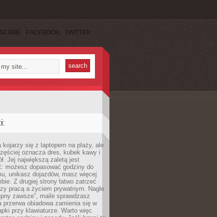
SCRIBE
FACEBOOK
TWITTER
:
 kojarzy się z laptopem na plaży, ale
zęściej oznacza dres, kubek kawy i
ł. Jej największą zaletą jest
ć: możesz dopasować godziny do
mu, unikasz dojazdów, masz więcej
bie. Z drugiej strony łatwo zatrzeć
dzy pracą a życiem prywatnym. Nagle
tępny zawsze”, maile sprawdzasz
a przerwa obiadowa zamienia się w
pki przy klawiaturze. Warto więc