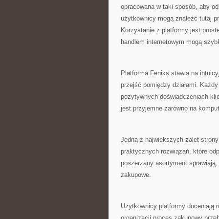
opracowana w taki sposób, aby od
użytkownicy mogą znaleźć tutaj pr
Korzystanie z platformy jest pros
handlem internetowym mogą szybko
Platforma Feniks stawia na intui
przejść pomiędzy działami. Każdy
pozytywnych doświadczeniach klien
jest przyjemne zarówno na kompute
Jedną z największych zalet strony
praktycznych rozwiązań, które od
poszerzany asortyment sprawiają,
zakupowe.
Użytkownicy platformy doceniają r
organizacji proces zakupowy prze