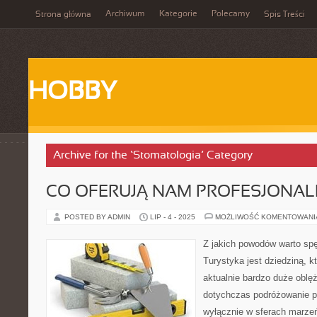
Archiwum
Kategorie
Polecamy
Strona główna
Spis Treści
HOBBY
Archive for the ‘Stomatologia’ Category
CO OFERUJĄ NAM PROFESJONAL
POSTED BY ADMIN
LIP - 4 - 2025
MOŻLIWOŚĆ KOMENTOWAN
Z jakich powodów warto sp
Turystyka jest dziedziną, k
aktualnie bardzo duże oblęż
dotychczas podróżowanie po
wyłącznie w sferach marzeń