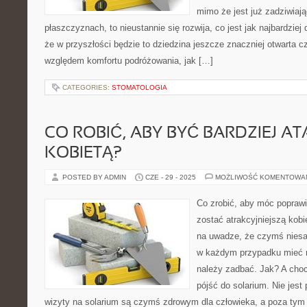
mimo że jest już zadziwiaj
płaszczyznach, to nieustannie się rozwija, co jest jak najbardzi
że w przyszłości będzie to dziedzina jeszcze znaczniej otwarta 
względem komfortu podróżowania, jak […]
CATEGORIES:
STOMATOLOGIA
CO ROBIĆ, ABY BYĆ BARDZIEJ 
KOBIETĄ?
POSTED BY ADMIN
CZE - 29 - 2025
MOŻLIWOŚĆ KOMENTOWA
Co zrobić, aby móc popraw
zostać atrakcyjniejszą kob
na uwadze, że czymś niesam
w każdym przypadku mieć n
należy zadbać. Jak? A choc
pójść do solarium. Nie jest
wizyty na solarium są czymś zdrowym dla człowieka, a poza tym