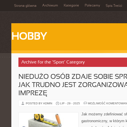
Archiwum
Kategorie
Polecamy
Strona główna
Spis Treści
HOBBY
Archive for the ‘Sport’ Category
NIEDUŻO OSÓB ZDAJE SOBIE SP
JAK TRUDNO JEST ZORGANIZOW
IMPREZĘ
POSTED BY ADMIN
LIP - 29 - 2025
MOŻLIWOŚĆ KOMENTOWAN
Jak możemy zdefiniować sł
gastronomiczny, w którym k