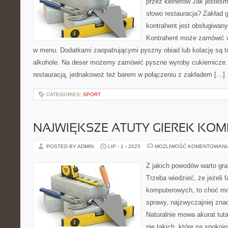
przez kelnerów Jak jesteśm
słowo restauracja? Zakład 
kontrahent jest obsługiwan
Kontrahent może zamówić w
w menu. Dodatkami zaopatrującymi pyszny obiad lub kolację są tr
alkohole. Na deser możemy zamówić pyszne wyroby cukiernicze. R
restauracją, jednakowoż też barem w połączeniu z zakładem […]
CATEGORIES:
SPORT
NAJWIĘKSZE ATUTY GIEREK KO
POSTED BY ADMIN
LIP - 1 - 2025
MOŻLIWOŚĆ KOMENTOWAN
Z jakich powodów warto gra
Trzeba wiedzieć, że jeżeli 
komputerowych, to choć mo
sprawy, najzwyczajniej zna
Naturalnie mowa akurat tut
nie takich, które na spokojn