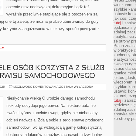
jesteś „dos
wieczorem, 
obecnie oraz nadzwyczaj dekoracyjne bądź też
szybkie kana
ustawić konk
wyraźnie przeciwnie stapiające się z otoczeniem są
jak coś, cze
ają one tą zaletę, że można je absolutnie zwinąć do góry,
tutaj
i zapisz
będziesz si
rzy krztynie zaangażowania w ciekawy sposób powiązać z
zdalnej zac
spotyka się 
ze strony p
Praca zdalna
IEM
w praktyce c
kuchenny stó
elastycznoś
swojego ryt
LE OSÓB KORZYSTA Z SŁUŻB
czasu dla sie
granice mię
ERWISU SAMOCHODOWEGO
jesteś „dos
wieczorem, 
szybkie kana
NADZWYCZAJ
2025
MOŻLIWOŚĆ KOMENTOWANIA
ZOSTAŁA WYŁĄCZONA
WIELE
ustawić konk
OSÓB
jak coś, cze
KORZYSTA
Niesłychanie wielką O urodzie danego samochodu
Z
tutaj
i zapisz
SŁUŻB
będziesz si
niekiedy decyduje jego barwa. Na niektóre auta nie
OBEZNANEGO
zdalnej zac
SERWISU
zwrócilibyśmy zupełnie uwagi, gdyby nie niebanalny
SAMOCHODOWEGO
spotyka się 
ze strony p
odcień nadwozia. Zdają sobie z tego sprawę producenci
samochodów i wciąż wzbogacają gamę kolorystyczną
dostępnych lakierów, umożliwiając nawet indywidualny