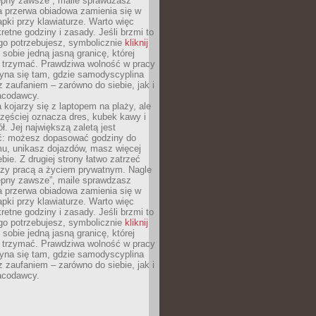
tępny zawsze”, maile sprawdzasz
a przerwa obiadowa zamienia się w
pki przy klawiaturze. Warto więc
retne godziny i zasady. Jeśli brzmi to
go potrzebujesz, symbolicznie
kliknij
 sobie jedną jasną granicę, której
ę trzymać. Prawdziwa wolność w pracy
zyna się tam, gdzie samodyscyplina
z zaufaniem – zarówno do siebie, jak i
racodawcy.
 kojarzy się z laptopem na plaży, ale
zęściej oznacza dres, kubek kawy i
ł. Jej największą zaletą jest
ć: możesz dopasować godziny do
mu, unikasz dojazdów, masz więcej
bie. Z drugiej strony łatwo zatrzeć
dzy pracą a życiem prywatnym. Nagle
tępny zawsze”, maile sprawdzasz
a przerwa obiadowa zamienia się w
pki przy klawiaturze. Warto więc
retne godziny i zasady. Jeśli brzmi to
go potrzebujesz, symbolicznie
kliknij
 sobie jedną jasną granicę, której
ę trzymać. Prawdziwa wolność w pracy
zyna się tam, gdzie samodyscyplina
z zaufaniem – zarówno do siebie, jak i
racodawcy.