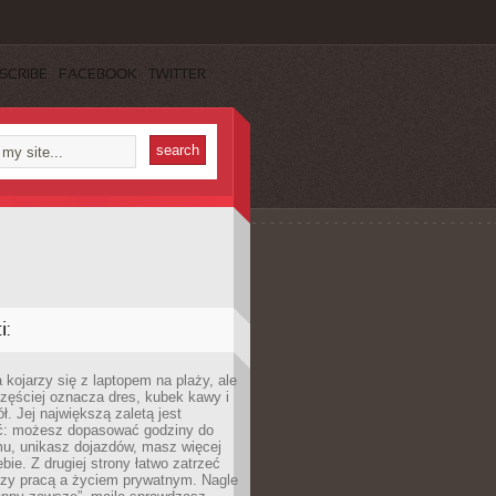
SCRIBE
FACEBOOK
TWITTER
:
 kojarzy się z laptopem na plaży, ale
zęściej oznacza dres, kubek kawy i
ł. Jej największą zaletą jest
ć: możesz dopasować godziny do
mu, unikasz dojazdów, masz więcej
bie. Z drugiej strony łatwo zatrzeć
dzy pracą a życiem prywatnym. Nagle