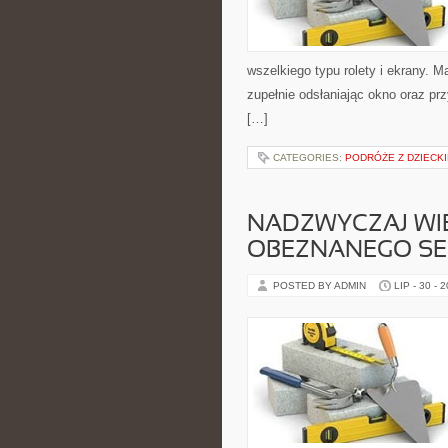
wszelkiego typu rolety i ekrany. M
zupełnie odsłaniając okno oraz p
[…]
CATEGORIES:
PODRÓŻE Z DZIECK
NADZWYCZAJ WIE
OBEZNANEGO S
POSTED BY ADMIN
LIP - 30 - 