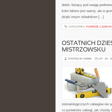
dobór, biorący pod uwagę preferenc
kolor lakieru jest ważny, ale w gr
dzięki innym składnikom […]
CATEGORIES:
PODRÓŻE Z DZIECK
OSTATNICH DZIE
MISTRZOWSKU
POSTED BY ADMIN
LIP - 29 - 
stomatologicznych zabiegów nie sp
co poniektóre zabiegi, jak choćby