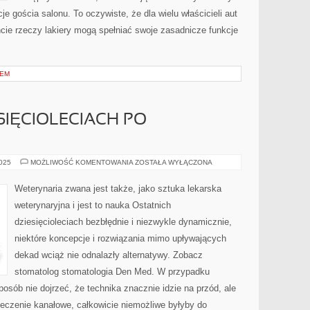
je gościa salonu. To oczywiste, że dla wielu właścicieli aut
uncie rzeczy lakiery mogą spełniać swoje zasadnicze funkcje
IEM
SIĘCIOLECIACH PO
OSTATNICH
2025
MOŻLIWOŚĆ KOMENTOWANIA
ZOSTAŁA WYŁĄCZONA
DZIESIĘCIOLECIACH
PO
MISTRZOWSKU
Weterynaria zwana jest także, jako sztuka lekarska
weterynaryjna i jest to nauka Ostatnich
dziesięcioleciach bezbłędnie i niezwykle dynamicznie,
niektóre koncepcje i rozwiązania mimo upływających
dekad wciąż nie odnalazły alternatywy. Zobacz
stomatolog stomatologia Den Med. W przypadku
osób nie dojrzeć, że technika znacznie idzie na przód, ale
 leczenie kanałowe, całkowicie niemożliwe byłyby do