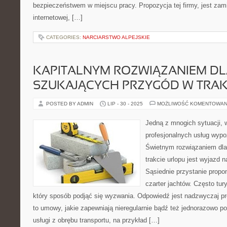
bezpieczeństwem w miejscu pracy. Propozycja tej firmy, jest zam
internetowej, […]
CATEGORIES:
NARCIARSTWO ALPEJSKIE
KAPITALNYM ROZWIĄZANIEM D
SZUKAJĄCYCH PRZYGÓD W TRAK
POSTED BY ADMIN
LIP - 30 - 2025
MOŻLIWOŚĆ KOMENTOWAN
Jedną z mnogich sytuacji, w
profesjonalnych usług wypo
Świetnym rozwiązaniem dla
trakcie urlopu jest wyjazd 
Sąsiednie przystanie propon
czarter jachtów. Często tur
który sposób podjąć się wyzwania. Odpowiedź jest nadzwyczaj pr
to umowy, jakie zapewniają nieregularnie bądź też jednorazowo p
usługi z obrębu transportu, na przykład […]