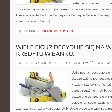
rzetelnych omówień. Strona
z przystępną narracją, dzięki czemu może zainteresować zarówn
Ciekawe linki to Podróże Pociągiem i Pociągi w Polsce. Główną o
świat pociągów. Na […]
CATEGORIES:
NARCIARSTWO ALPEJSKIE
WIELE FIGUR DECYDUJE SIĘ NA W
KREDYTU W BANKU.
POSTED BY ADMIN
SIE - 19 - 2025
MOŻLIWOŚĆ KOMENTOWA
Dużo postaci decyduje się 
Bardzo ważne jest bezpiec
każdym stanowisku. W każ
przestrzegać norm BHP, bow
dozwolone ustrzec się przy
pojęcie jak sobie radzić w 
zagrażających zdrowiu i życiu. BHP Opole proponuje wielki zakre