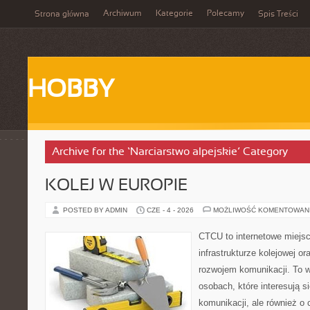
Archiwum
Kategorie
Polecamy
Strona główna
Spis Treści
HOBBY
Archive for the ‘Narciarstwo alpejskie’ Category
KOLEJ W EUROPIE
POSTED BY ADMIN
CZE - 4 - 2026
MOŻLIWOŚĆ KOMENTOWAN
CTCU to internetowe miejsc
infrastrukturze kolejowej o
rozwojem komunikacji. To w
osobach, które interesują s
komunikacji, ale również o